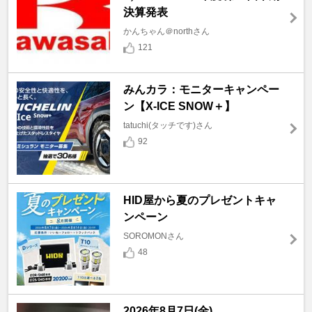
決算発表
かんちゃん＠northさん
121
みんカラ：モニターキャンペー
ン【X-ICE SNOW＋】
tatuchi(タッチです)さん
92
HID屋から夏のプレゼントキャ
ンペーン
SOROMONさん
48
2026年8月7日(金)