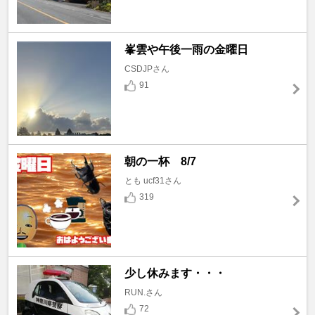
峯雲や午後一雨の金曜日
CSDJPさん
91
朝の一杯 8/7
とも ucf31さん
319
少し休みます・・・
RUN.さん
72