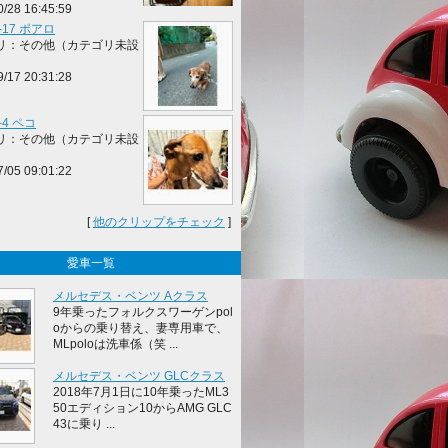
0/28 16:45:59
9-17 ポアロ
リ：その他（カテゴリ未設
9/17 20:31:28
7-4 ペコ
リ：その他（カテゴリ未設
7/05 09:01:22
[
他のクリップをチェック
]
愛車一覧
メルセデス・ベンツ Aクラス
9年乗ったフォルクスワーゲンpol
oからの乗り替え、妻専用車で、
MLpoloは洗車係（笑 ...
メルセデス・ベンツ GLCクラス
2018年7月1日に10年乗ったML3
50エディション10からAMG GLC
43に乗り ...