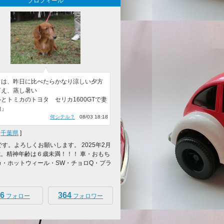
プロフィール
日は、昨日に比べたらかなり涼しい夕方
言え、蒸し暑い
とトミカのトヨタ セリカ1600GTで妻
酌」
何シテル？
08/03 18:18
[
千葉県
]
oです。よろしくお願いします。 2025年2月
歳。精神年齢は６歳未満！！！ 車・おもち
カ・ホットウィール・SW・チョロQ・プラ
6
364
フォロー
フォロワー