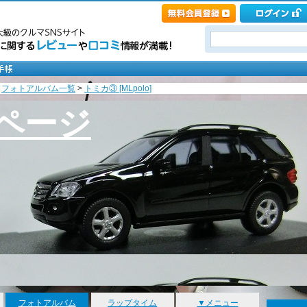
>
フォトアルバム一覧
>
トミカ③ [MLpolo]
のページ
フォトアルバム
ラップタイム
▼メニュー