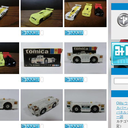
Qiil
カバー
パネル
ー調
カテゴ
定）