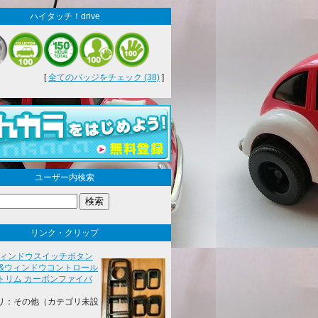
ハイタッチ！drive
[
全てのバッジをチェック (38)
]
ユーザー内検索
リンク・クリップ
u ウィンドウスイッチボタン
 &ウィンドウコントロール
トリム カーボンファイバ
リ：その他（カテゴリ未設