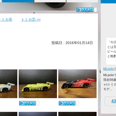
 トミカ④
トミカ② >>
「今
投稿日 : 2016年01月14日
とは
ビール
と晩
MLpolo
MLpol
現在68
ゃ(トミ
モデ...
43