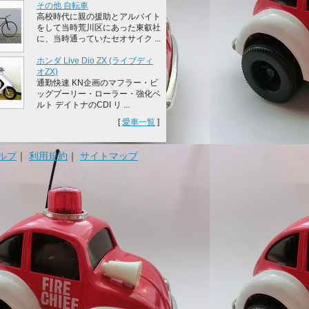
その他 自転車
高校時代に親の援助とアルバイト
をして当時荒川区にあった東叡社
に、当時通っていたセオサイク ...
ホンダ Live Dio ZX (ライブディ
オZX)
通勤快速 KN企画のマフラー・ビ
ッグプーリー・ローラー・強化ベ
ルト デイトナのCDI リ ...
[
愛車一覧
]
ルプ
｜
利用規約
｜
サイトマップ