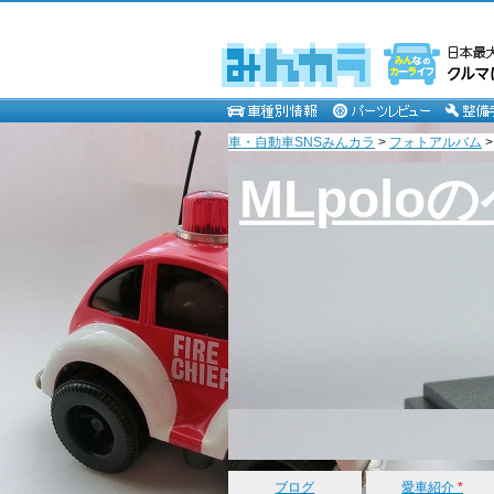
車・自動車SNSみんカラ
>
フォトアルバム
MLpolo
ブログ
愛車紹介
*