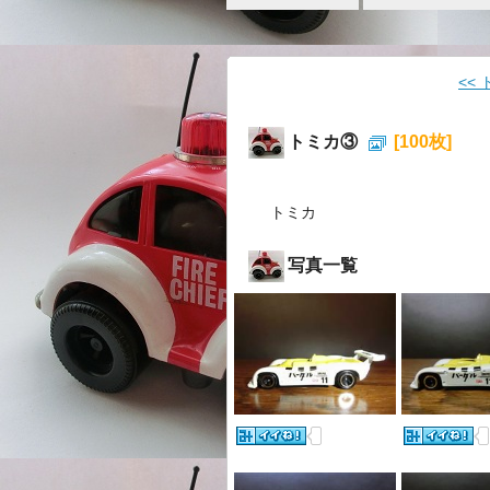
<<
トミカ③
[100枚]
トミカ
写真一覧