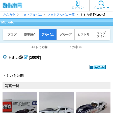
ログイン
メニュー
みんカラ
フォトアルバム
フォトアルバム一覧
トミカ⑤ [MLpolo]
MLpolo
ラップ
ブログ
愛車紹介
アルバム
グループ
ヒストリ
タイム
<< トミカ⑥
トミカ④ >>
トミカ⑤
[100枚]
トミカを公開
写真一覧