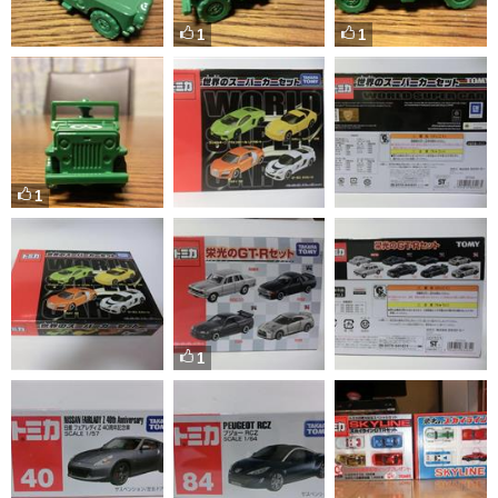
1
1
1
1