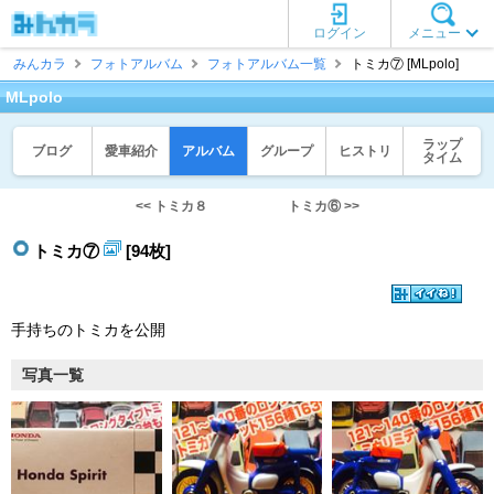
ログイン
メニュー
みんカラ
フォトアルバム
フォトアルバム一覧
トミカ⑦ [MLpolo]
MLpolo
ラップ
ブログ
愛車紹介
アルバム
グループ
ヒストリ
タイム
<< トミカ８
トミカ⑥ >>
トミカ⑦
[94枚]
手持ちのトミカを公開
写真一覧