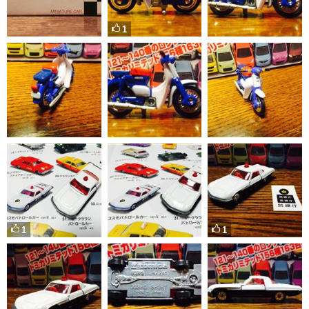
1
1
1