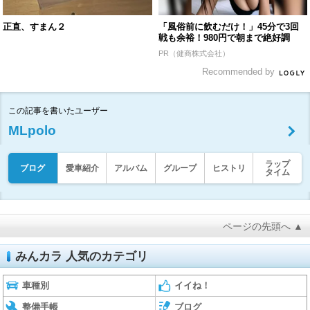
正直、すまん２
「風俗前に飲むだけ！」45分で3回
戦も余裕！980円で朝まで絶好調
PR（健商株式会社）
Recommended by
この記事を書いたユーザー
MLpolo
ラップ
ブログ
愛車紹介
アルバム
グループ
ヒストリ
タイム
ページの先頭へ ▲
みんカラ 人気のカテゴリ
車種別
イイね！
整備手帳
ブログ