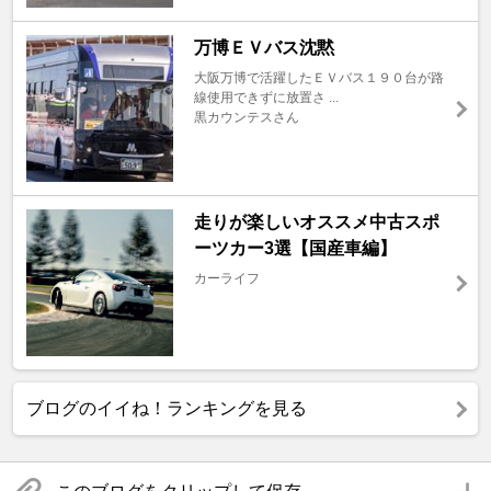
万博ＥＶバス沈黙
大阪万博で活躍したＥＶバス１９０台が路
線使用できずに放置さ ...
黒カウンテスさん
走りが楽しいオススメ中古スポ
ーツカー3選【国産車編】
カーライフ
ブログのイイね！ランキングを見る