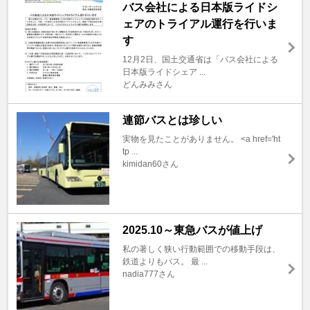
バス会社による日本版ライドシ
ェアのトライアル運行を行いま
す
12月2日、国土交通省は「バス会社による
日本版ライドシェア ...
どんみみさん
連節バスとは珍しい
実物を見たことがありません。 <a href='ht
tp ...
kimidan60さん
2025.10～東急バスが値上げ
私の著しく狭い行動範囲での移動手段は、
鉄道よりもバス。 最 ...
nadia777さん