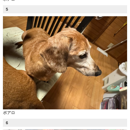
5
ポアロ
6