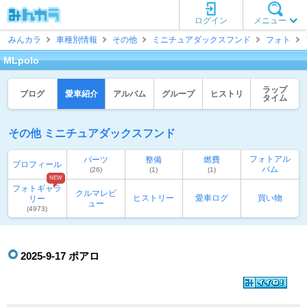
ログイン
メニュー
みんカラ
車種別情報
その他
ミニチュアダックスフンド
フォト
MLpolo
ラップ
ブログ
愛車紹介
アルバム
グループ
ヒストリ
タイム
その他 ミニチュアダックスフンド
フォトアル
パーツ
整備
燃費
プロフィール
バム
(26)
(1)
(1)
NEW
フォトギャラ
クルマレビ
ヒストリー
愛車ログ
買い物
リー
ュー
(4973)
2025-9-17 ポアロ