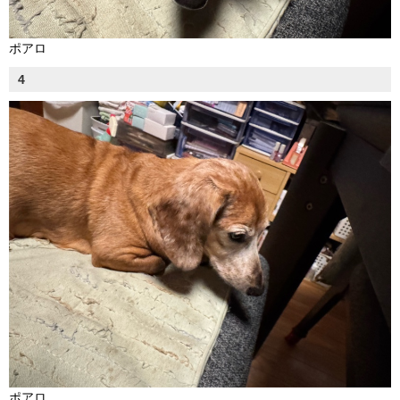
ポアロ
4
ポアロ