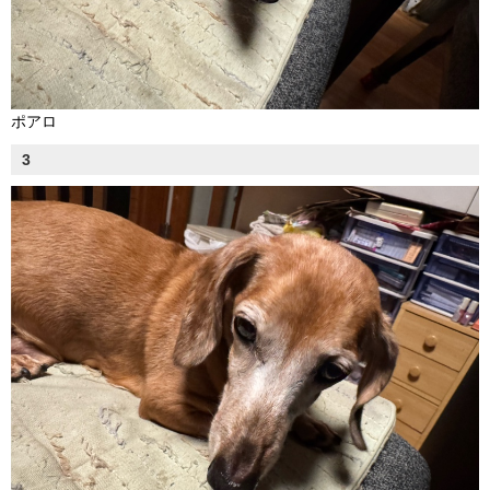
ポアロ
3