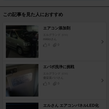
この記事を見た人におすすめ
エアコン添加剤
エルグランド
[E50]
mikkoさん
0
0
エバポ洗浄に挑戦
エルグランド
[E50]
優栞菜パパさん
5
0
エルさん エアコンパネルLED化