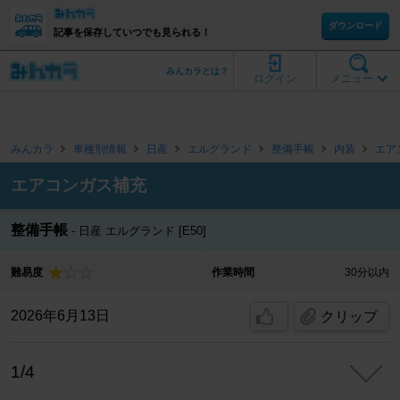
ダウンロード
記事を保存していつでも見られる！
みんカラとは？
ログイン
メニュー
みんカラ
車種別情報
日産
エルグランド
整備手帳
内装
エア
エアコンガス補充
整備手帳
日産 エルグランド [E50]
難易度
作業時間
30分以内
2026年6月13日
クリップ
1/4