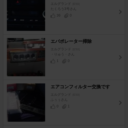
エルグランド
[E50]
たくろう3号さん
36
0
エバポレーター掃除
エルグランド
[E50]
・りゅう・さん
1
0
エアコンフィルター交換です
エルグランド
[E50]
ふぅぅさん
0
1