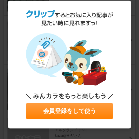
エアコン清掃
エルグランド
[E50]
kazu@E51さん
2
0
助手席下小物入れ改良
エルグランド
[E50]
カイロプラクターさん
0
会員登録をして使う
燃料添加剤
エルグランド
[E50]
kazu@RP7さん