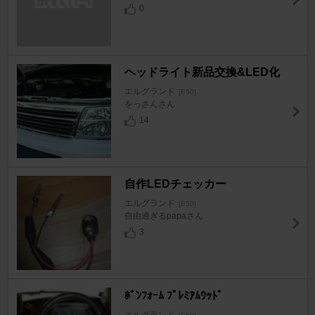
0
ヘッドライト新品交換&LED化
エルグランド
[E50]
をっさんさん
14
自作LEDチェッカー
エルグランド
[E50]
自由過ぎるpapaさん
3
ﾎﾞﾝﾌｫｰﾑ ﾌﾟﾚﾐｱﾑｳｯﾄﾞ