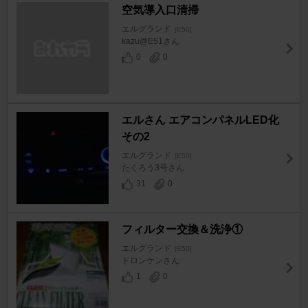
空気導入口清掃
エルグランド
[E50]
kazu@E51さん
0
0
エルさん エアコンパネルLED化
その2
エルグランド
[E50]
たくろう3号さん
31
0
フィルター交換＆洗浄①
エルグランド
[E50]
ドロンケンさん
1
0