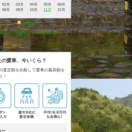
02月
03月
04月
05月
06月
08月
09月
10月
11月
12月
RSS2.0
ルプ
｜
利用規約
｜
サイトマップ
たの愛車、今いくら？
の査定額を比較して愛車の最高額を
う！
カー