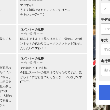
マジすか!!
。
うまく補修できたらいいんですけど…
チキショー(/ー￣;)
モデ
コメントへの返答
2011年10月3日 21:49
 殺しても
ほんまですよ！！見つけ出して、傷物にしたボ
年式
ンネットの代わりにカーボンボンネット買わし
たりたいですね！！
コメントへの返答
走行
2011年10月3日 22:56
側面三枚
それはヒドイですね…
^_^ﾒ)
今回はスーパーの駐車場でだったのですが、次
に報告し
からそこには行きづらくなるなーって感じです
に箝口令
(￣^￣)
！犯人探し
同僚の仕
。 人間の
とで我慢し
から。