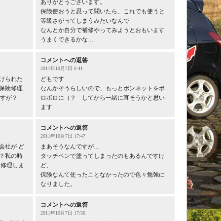
ありがとうございます。
保険使おうと思って聞いたら、これでも使うと
等級さがってしまうみたいなんで
なんとか自分で補修やってみようとおもいます
うまくできるかな…
コメントへの返答
2011年10月7日 0:41
けられた
どもです
保険修理
なんかそうらしいので、もっとボンネットをボ
ですが？
ロボロに（？ してから一緒に直そうかと思い
ます
コメントへの返答
2011年10月7日 17:47
会社が ど
まあそうなんですが…
？私の時
タッチペンで塗ってしまったのもあるんですけ
険修理しま
ど、
保険なんて使ったことなかったので色々勉強に
なりました。
コメントへの返答
2011年10月7日 17:56