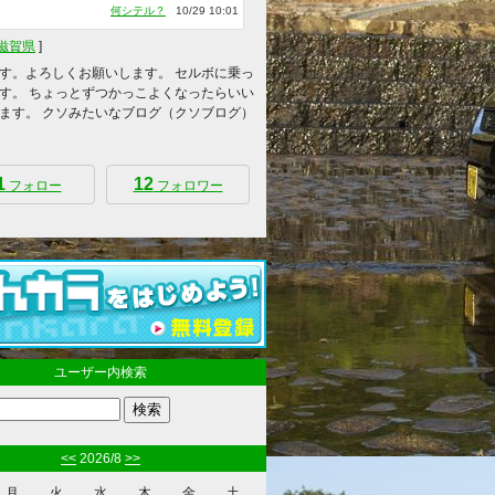
何シテル？
10/29 10:01
滋賀県
]
す。よろしくお願いします。 セルボに乗っ
す。 ちょっとずつかっこよくなったらいい
ます。 クソみたいなブログ（クソブログ）
1
12
フォロー
フォロワー
ユーザー内検索
<<
2026/8
>>
月
火
水
木
金
土