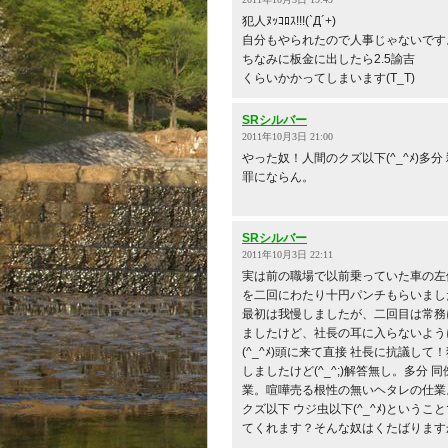
犯人ﾇｯｺﾛｽ!!!(`Д´+)
自分もやられたので人事じゃないです
ちなみに板金に出したら2.5諭吉
くらいかかってしまいます(T_T)
SRシルバー
2011年10月3日 21:00
やった奴！人間のクズ以下(^_^ﾒ)多分
罪にならん。
SRシルバー
2011年10月3日 22:11
実は前の職場で以前乗っていた車の左
を二回にわたり十円パンチもらいました(
最初は我慢しましたが、二回目は常務
ましたけど、社長の耳に入らないよう
(^_^ﾒ)頭に来て直接 社長に抗議して
しましたけど(^_^;)解答無し。多分 
業。喧嘩売る根性の無いヘタレの仕業
クズ以下 ウジ虫以下(^_^ﾒ)というこ
てくれます？そんな奴はくたばります