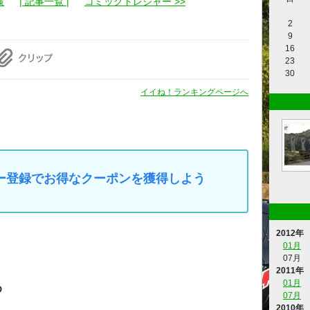
検
| 記事一覧 |
コミックトレジャー >>
2
9
16
23
30
イイね！ランキングページへ
マイカー登録でお得なクーポンを獲得しよう
2012年
01月
07月
2011年
01月
め
07月
2010年