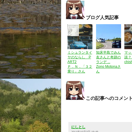
ブログ人気記事
ミシュランタイ
知床半島でみん
マッ
ヤのならし P
友さんと奇跡の
談？
ART2
ランデ ...
chi
Ｐ．Ｎ．「３２
Zono Motonaさ
乗り」さん
ん
この記事へのコメン
にしとし
2011年10月3日 19:49