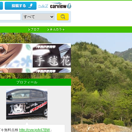
ヘルプ
プロフィール
ズキ無料点検
http://cvw.jp/k47BW
」