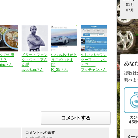
01月
07月
ヘ
クでの密
ドリー・ファン
いつもありがと
久しぶりのワン
？？
ク・ジュニアさ
うございます
ツーフィニッシ
あな
shiruさん
ん🌈
🙇‍♂️
ュでし ...
avot-kunさん
R_35さん
ブクチャンさん
複数社
調べよ
ト
コメントする
コメントへの返答
メー
2011年10月3日 20:02