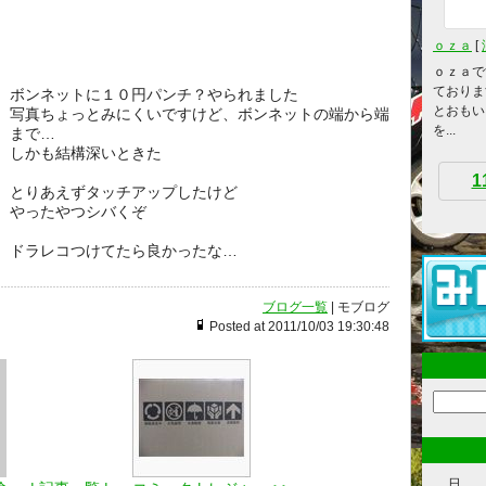
ｏｚａ
[
ｏｚａで
ておりま
ボンネットに１０円パンチ？やられました
とおもい
写真ちょっとみにくいですけど、ボンネットの端から端
を...
まで…
しかも結構深いときた
1
とりあえずタッチアップしたけど
やったやつシバくぞ
ドラレコつけてたら良かったな…
ブログ一覧
| モブログ
Posted at 2011/10/03 19:30:48
日