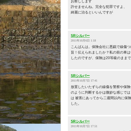
お察しします
許せませんね。完全な犯罪ですよ、
綺麗に治るといいんですが
SRシルバー
2011年10月6日 1:18
こんばんは。保険会社に悪戯で線傷つ
旨！伝えられましたか？私の前の車は
したのですが、保険は20等級のまま
SRシルバー
2011年10月7日 17:41
放置したいたずらの線傷を警察や保険
のように判断するかは微妙な感じでは
は 被害にあってから二週間以内に保
した。
SRシルバー
2011年10月7日 17:51