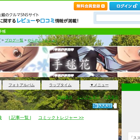
グ
>
ブログ一覧
>
やられた [ｏｚａ]
フォトアルバム
ラップタイム
▼メニュー
詳細表示
｜
シンプル表示
｜
写真表示
検
| 記事一覧 |
コミックトレジャー >>
「ス