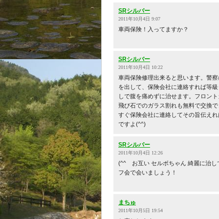
SRシルバー
2011年10月4日 9:07
車両保険！入ってますか？
SRシルバー
2011年10月4日 10:22
車両保険修理出来ると思います。警察
を出して、保険会社に連絡すれば等級
しで腹を痛めずに治せます。フロント
飛び石でのガラス割れも無料で交換で
すぐ保険会社に連絡してその旨伝えれ
ですよ(^^)
SRシルバー
2011年10月4日 12:26
(^^ゞお互い セルボちゃん 綺麗に治し
フ会で会いましょう！
まちゅ
2011年10月5日 19:54