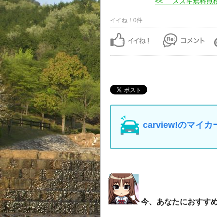
<< スズキ無料点
イイね！0件
carview!の
今、あなたにおすす