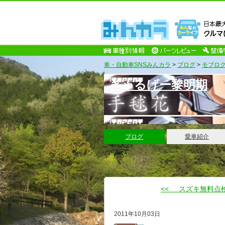
車・自動車SNSみんカラ
>
ブログ
>
モブロ
ぎゃるげー黎明期
ブログ
愛車紹介
<< スズキ無料点
2011年10月03日