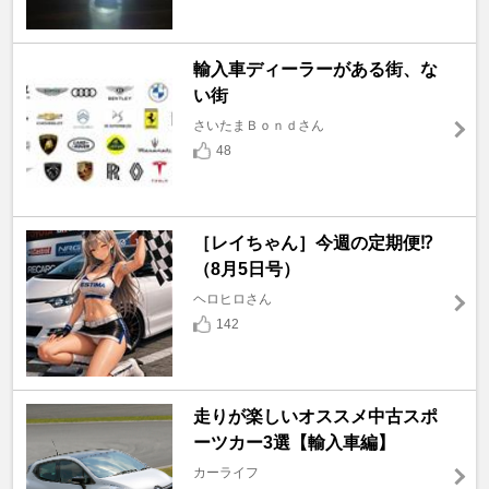
輸入車ディーラーがある街、な
い街
さいたまＢｏｎｄさん
48
［レイちゃん］今週の定期便⁉️
（8月5日号）
ヘロヒロさん
142
走りが楽しいオススメ中古スポ
ーツカー3選【輸入車編】
カーライフ