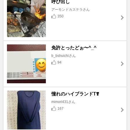
呼び出し
アーモンドカステラさん
350
免許とったどぉ〜^_^
b_bshuichiさん
94
憧れのハイブランドT❣️
mimori431さん
167