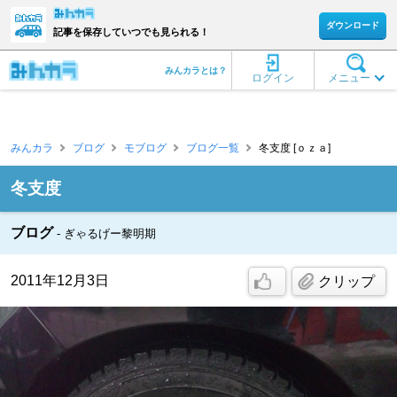
ダウンロード
記事を保存していつでも見られる！
みんカラとは？
ログイン
メニュー
みんカラ
ブログ
モブログ
ブログ一覧
冬支度 [ｏｚａ]
冬支度
ブログ
ぎゃるげー黎明期
2011年12月3日
クリップ