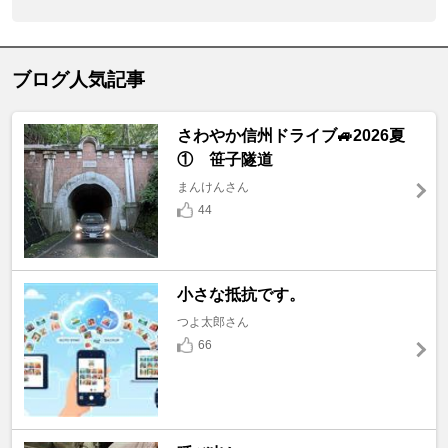
ブログ人気記事
さわやか信州ドライブ🚙2026夏
① 笹子隧道
まんけんさん
44
小さな抵抗です。
つよ太郎さん
66