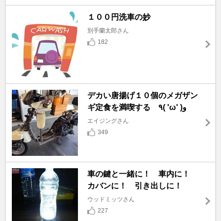
１００円洗車の妙
別手蘭太郎さん
182
デカい唐揚げ１０個のメガザン
ギ定食を満喫する ٩( 'ω' )و
エイジングさん
349
車の鍵と一緒に！ 車内に！
カバンに！ 引き出しに！
ウッドミッツさん
227