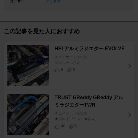
ユーザー
アラタツ
この記事を見た人におすすめ
HPI アルミラジエター EVOLVE
チェイサー
[X100系]
にっしー…さん
9
0
TRUST GReddy GReddy アル
ミラジエターTWR
チェイサー
[X100系]
★グレイゴースト★さん
40
0