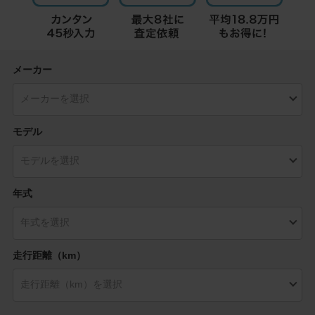
メーカー
モデル
年式
走行距離（km）