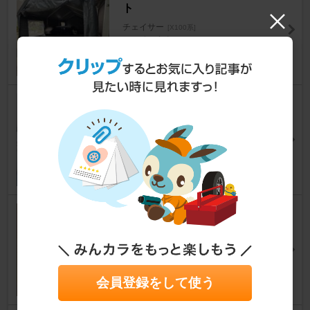
ト
チェイサー
[X100系]
コロペロさん
28
NANKANG NS-2R
チェイサー
[X100系]
ヒデノリさん
201
トヨタ NGKスパークプラグケ
ーブル
チェイサー
[X100系]
クマ落としさん
2
会員登録をして使う