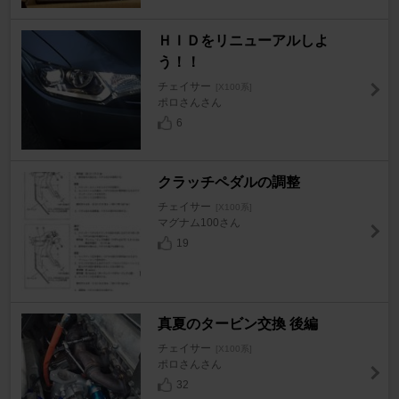
ＨＩＤをリニューアルしよ
う！！
チェイサー
[X100系]
ポロさんさん
6
クラッチペダルの調整
チェイサー
[X100系]
マグナム100さん
19
真夏のタービン交換 後編
チェイサー
[X100系]
ポロさんさん
32