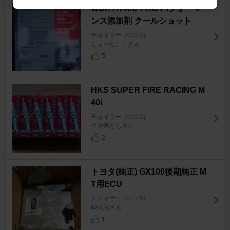
WURTH A/C PRO パフォーマ
ンス添加剤 クールショット
チェイサー
[X100系]
しょ～た。。さん
5
HKS SUPER FIRE RACING M
40i
チェイサー
[X100系]
クマ落としさん
2
トヨタ(純正) GX100後期純正 M
T用ECU
チェイサー
[X100系]
@武蔵さん
1