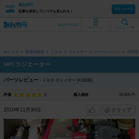
ダウンロード
記事を保存していつでも見られる！
みんカラとは？
ログイン
メニュー
みんカラ
車種別情報
トヨタ
チェイサー
パーツレビュー
冷却系
HPI ラジエーター
パーツレビュー
トヨタ チェイサー [X100系]
5
評価
購入価格
39,800 円
2010年11月30日
クリップ