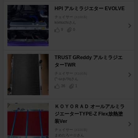
HPI アルミラジエター EVOLVE
チェイサー
[X100系]
komuchiさん
9
0
TRUST GReddy アルミラジエ
ターTWR
チェイサー
[X100系]
(^-ω-pﾉﾘqさん
36
1
ＫＯＹＯＲＡＤ オールアルミラ
ジエーターTYPE-Z Flex放熱塗
装Ver
チェイサー
[X100系]
まめたろー☆さん