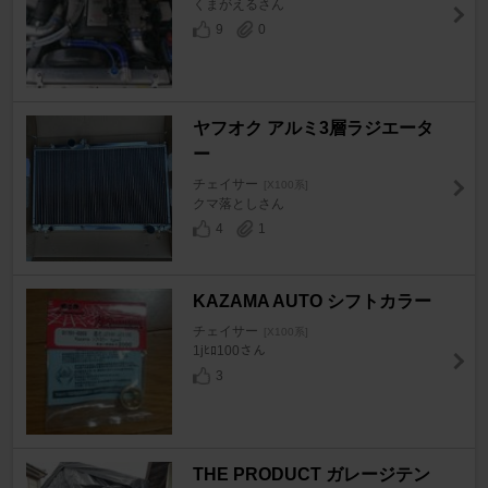
くまがえるさん
9
0
ヤフオク アルミ3層ラジエータ
ー
チェイサー
[X100系]
クマ落としさん
4
1
KAZAMA AUTO シフトカラー
チェイサー
[X100系]
1jﾋﾛ100さん
3
THE PRODUCT ガレージテン