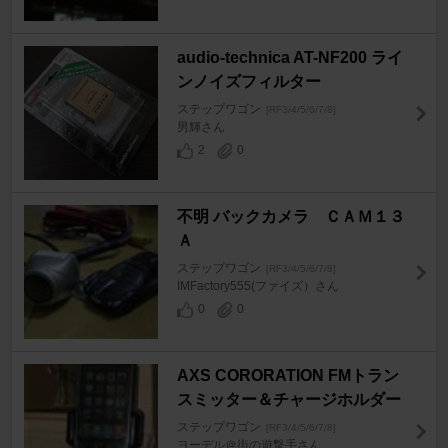
audio-technica AT-NF200 ライ
ンノイズフィルター
ステップワゴン
[RF3/4/5/6/7/8]
男輝さん
2
0
不明 バックカメラ ＣＡＭ１３
Ａ
ステップワゴン
[RF3/4/5/6/7/8]
IMFactory555(ファイズ）さん
0
0
AXS CORORATION FMトラン
スミッター＆チャージホルダー
ステップワゴン
[RF3/4/5/6/7/8]
ヨーデル＠街の遊撃手さん