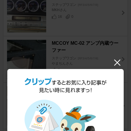
ステップワゴン
[RF3/4/5/6/7/8]
MKHさん
16
0
MCCOY MC-02 アンプ内蔵ウー
ファー
ステップワゴン
[RF3/4/5/6/7/8]
やまぢんさん
5
SMC ウォーターセパレータ
ステップワゴン
[RF3/4/5/6/7/8]
nao_s.wgnさん
87