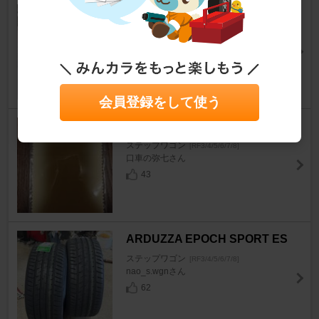
RAYS VESTA QUINTA 15×6.5J
J+35
ステップワゴン
[RF3/4/5/6/7/8]
地下足袋さん
7
会員登録をして使う
ダイソー 研磨クロス
ステップワゴン
[RF3/4/5/6/7/8]
口車の弥七さん
43
ARDUZZA EPOCH SPORT ES
ステップワゴン
[RF3/4/5/6/7/8]
nao_s.wgnさん
62