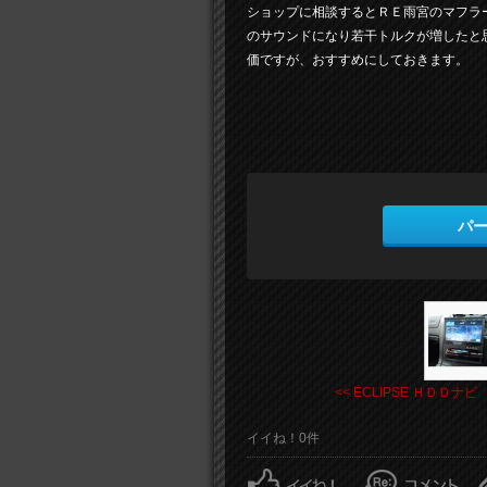
ショップに相談するとＲＥ雨宮のマフラ
のサウンドになり若干トルクが増したと
価ですが、おすすめにしておきます。
パ
<< ECLIPSE ＨＤＤナビ .
イイね！0件