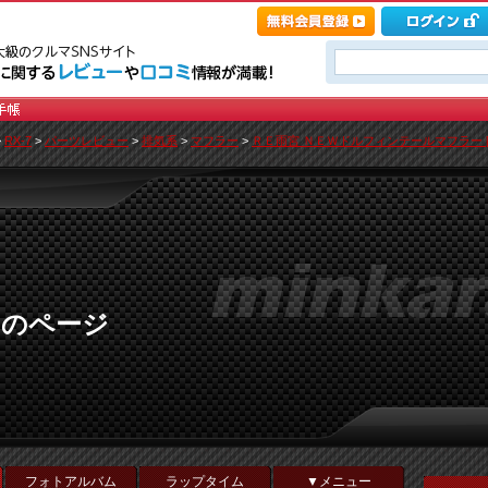
>
RX-7
>
パーツレビュー
>
排気系
>
マフラー
>
ＲＥ雨宮 ＮＥＷドルフィンテールマフラー 
Ｚのページ
フォトアルバム
ラップタイム
▼メニュー