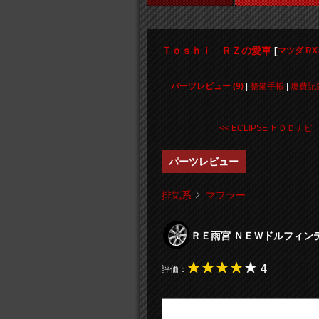
Ｔｏｓｈｉ ＲＺの愛車
[
マツダ RX
パーツレビュー (9)
|
整備手帳
|
燃費記
<< ECLIPSE ＨＤＤナビ .
パーツレビュー
排気系
マフラー
ＲＥ雨宮 ＮＥＷドルフィ
4
評価：