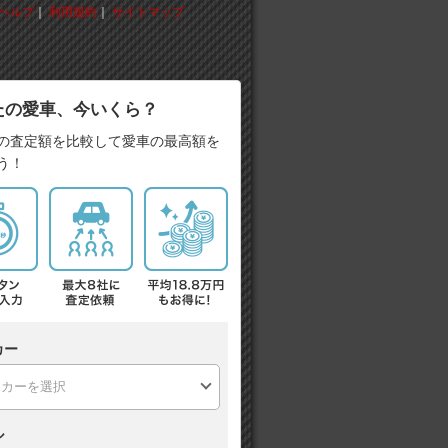
ヘルプ
｜
利用規約
｜
サイトマップ
たの愛車、今いくら？
の査定額を比較して愛車の最高額を
う！
カー
ル