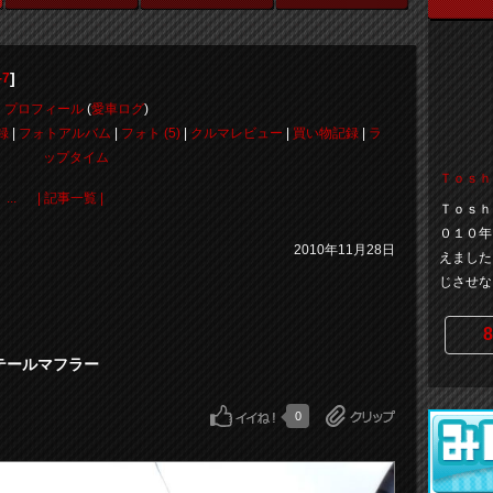
]
-7
プロフィール
(
愛車ログ
)
録
|
フォトアルバム
|
フォト (5)
|
クルマレビュー
|
買い物記録
|
ラ
ップタイム
Ｔｏｓｈ
..
| 記事一覧 |
Ｔｏｓｈ
０１０年
2010年11月28日
えました
じさせな
8
ンテールマフラー
0