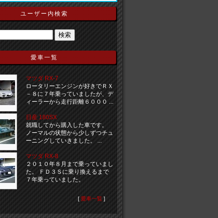
ユーザー内検索
愛車一覧
マツダ RX-7
ロータリーエンジンが好きでＲＸ
－８に７年乗っていましたが、デ
ィーラーから走行距離６０００ ...
日産 180SX
就職してから購入した車です。
ノーマルの状態から少しずつチュ
ーニングしていきました。 ...
マツダ RX-8
２０１０年８月まで乗っていまし
た。 ＦＤ３Ｓに乗り換えるまで
７年乗っていました。
[
愛車一覧
]