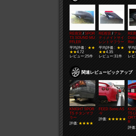
RE雨宮
/
SPOR
RE雨宮
/
アル
RE
TS SOUND MU
ティメイトサイ
Dolp
FFLER
レントマフラー
ffler
平均評価 :
★★
平均評価 :
★★
平均
★★
4.72
★★
4.35
★★
レビュー:25件
レビュー:31件
レビ
関連レビューピックアップ
KNIGHT SPOR
FEED Sonic AS
KNI
TS チタンマフ
-V
TS 
ラー
ORT
評価:
★★★★★
R
評価:
★★★★
評価