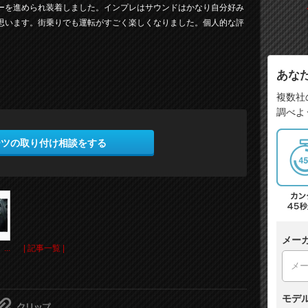
ーを進められ装着しました。インプレはサウンドはかなり自分好み
思います。街乗りでも運転がすごく楽しくなりました。個人的な評
あな
複数社
調べよ
ーツの取り付け相談をする
メー
..
| 記事一覧 |
モデ