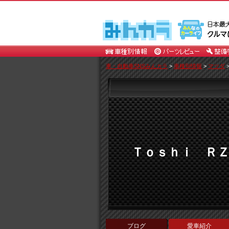
車・自動車SNSみんカラ
>
車種別情報
>
マツダ
Ｔｏｓｈｉ Ｒ
ブログ
愛車紹介