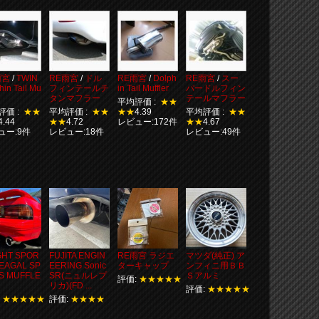
雨宮
/
TWIN
RE雨宮
/
ドル
RE雨宮
/
Dolph
RE雨宮
/
スー
hin Tail Mu
フィンテールチ
in Tail Muffler
パードルフィン
タンマフラー
テールマフラー
平均評価 :
★★
評価 :
★★
平均評価 :
★★
★★
4.39
平均評価 :
★★
4.44
★★
4.72
レビュー:172件
★★
4.67
ュー:9件
レビュー:18件
レビュー:49件
GHT SPOR
FUJITA ENGIN
RE雨宮 ラジエ
マツダ(純正) ア
LEAGAL SP
EERING Sonic
ターキャップ
ンフィニ用ＢＢ
S MUFFLE
SR(ニュルレプ
Ｓアルミ
評価:
★★★★★
リカ)(FD ...
評価:
★★★★★
:
★★★★★
評価:
★★★★