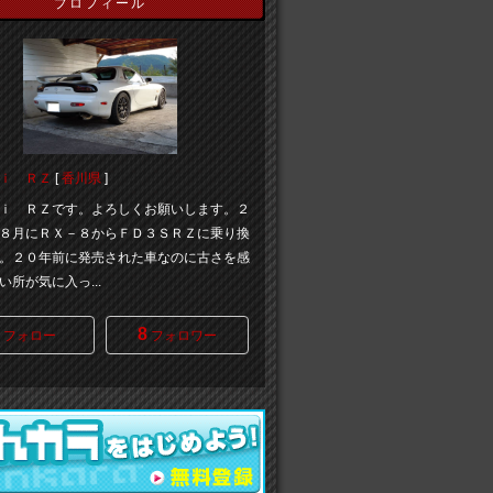
プロフィール
ｉ ＲＺ
[
香川県
]
ｉ ＲＺです。よろしくお願いします。２
８月にＲＸ－８からＦＤ３ＳＲＺに乗り換
。２０年前に発売された車なのに古さを感
い所が気に入っ...
8
フォロー
フォロワー