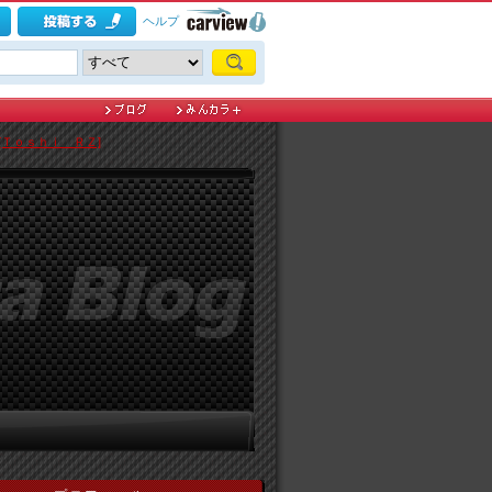
ヘルプ
[Ｔｏｓｈｉ ＲＺ]