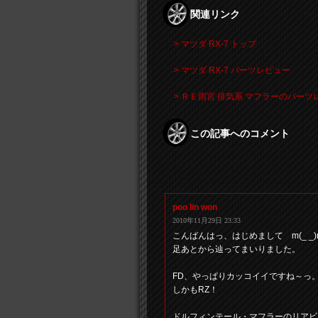
関連リンク
> マツダ RX-7 トップ
> マツダ RX-7 パーツレビュー
> ＲＥ雨宮 排気系 マフラーのパー
この記事へのコメント
poo lin won
2010年11月29日 23:33
こんばんはっ、はじめまして m(_ _)
足あとから辿ってまいりました。
FD、やっぱりカッコイイですね～っ
しかもRZ！
ドルフィンテール・マフラーのリアビ