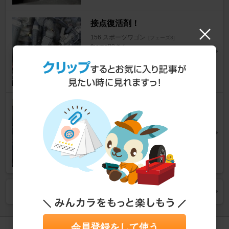
接点復活剤！
156 スポーツワゴン
[フェーズ3]
thema89さん
2
気軽にできるDIYカスタム【エ
クステリア編】
カーライフ
同じカテゴリー (
その他
) の一覧を見る
会員登録をして使う