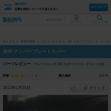
ダウンロード
記事を保存していつでも見られる！
みんカラとは？
ログイン
メニュー
みんカラ
車種別情報
アルファロメオ
156 スポーツワゴン
パーツレ
自作 ナンバープレートカバー
パーツレビュー
アルファロメオ 156 スポーツワゴン [フェーズ3]
3
評価
購入価格
525 円
2011年1月21日
クリップ