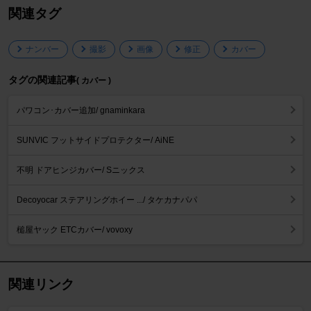
関連タグ
ナンバー
撮影
画像
修正
カバー
タグの関連記事
( カバー )
パワコン･カバー追加/ gnaminkara
SUNVIC フットサイドプロテクター/ AiNE
不明 ドアヒンジカバー/ Sニックス
Decoyocar ステアリングホイー .../ タケカナパパ
槌屋ヤック ETCカバー/ vovoxy
関連リンク