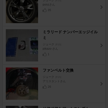
ジューク
[F15]
ponzさん
35
ミラリード ナンバーエッジイル
ミ
ジューク
[F15]
pikazo-さん
1
ファンベルト交換
ジューク
[F15]
アリスタントさん
26