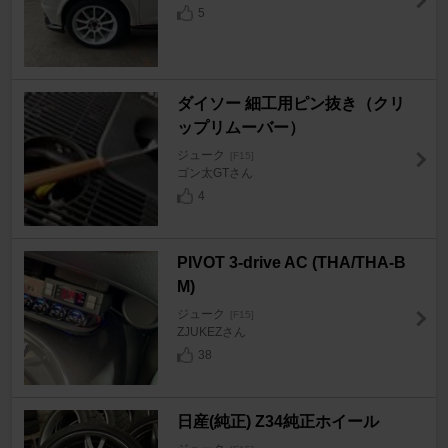
5
ダイソー 細工用ピン抜き（クリ
ップリムーバー）
ジューク
[F15]
ゴン太GTさん
4
PIVOT 3-drive AC (THA/THA-B
M)
ジューク
[F15]
ZJUKEZさん
38
日産(純正) Z34純正ホイール