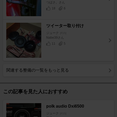
つばさ。さん
18
6
ツイーター取り付け
ジューク
[F15]
Nabe39さん
11
5
関連する整備の一覧をもっと見る
この記事を見た人におすすめ
polk audio Dxi6500
ジューク
[F15]