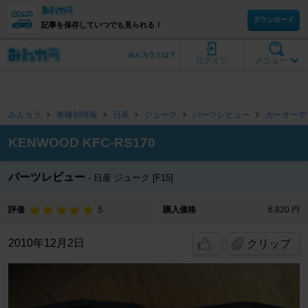
ダウンロード
記事を保存していつでも見られる！
みんカラとは？
ログイン
メニュー
みんカラ
車種別情報
日産
ジューク
パーツレビュー
カーオーデ
KENWOOD KFC-RS170
パーツレビュー
日産 ジューク [F15]
5
評価
購入価格
6,820 円
2010年12月2日
クリップ