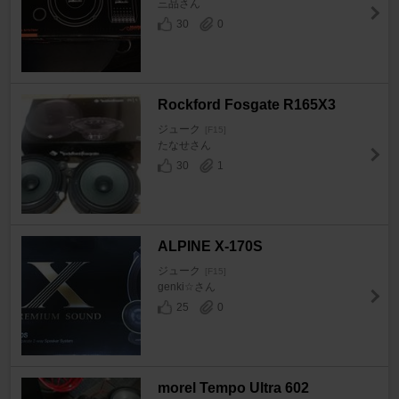
三品さん
30
0
Rockford Fosgate R165X3
ジューク
[F15]
たなせさん
30
1
ALPINE X-170S
ジューク
[F15]
genki☆さん
25
0
morel Tempo Ultra 602