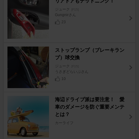
リアドアもデットニング！
ジューク
[F15]
Gungnirさん
23
ストップランプ（ブレーキラン
プ）球交換
ジューク
[F15]
うさぎどらいぶさん
10
海辺ドライブ派は要注意！ 愛
車のダメージを防ぐ重要メンテ
とは？
カーライフ