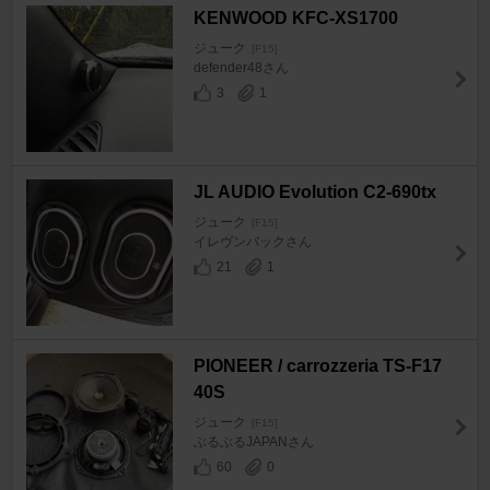
KENWOOD KFC-XS1700
ジューク
[F15]
defender48さん
3
1
JL AUDIO Evolution C2-690tx
ジューク
[F15]
イレヴンバックさん
21
1
PIONEER / carrozzeria TS-F17
40S
ジューク
[F15]
ぶるぶるJAPANさん
60
0