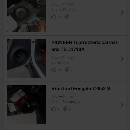
ジューク
[F15]
しぇんていさん
37
1
PIONEER / carrozzeria carrozz
eria TS-J1710A
ジューク
[F15]
genki☆さん
32
1
Rockford Fosgate T2652-S
ジューク
[F15]
Kazen.Sherpaさん
6
1