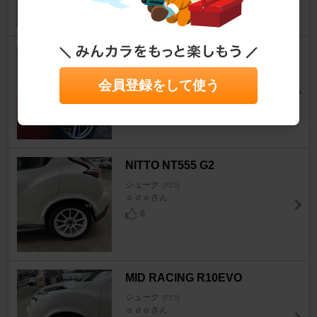
日産(純正) フーガ純正ホイール
ジューク
[F15]
会員登録をして使う
しょうパパさん
48
NITTO NT555 G2
ジューク
[F15]
ｏｄｏさん
6
MID RACING R10EVO
ジューク
[F15]
ｏｄｏさん