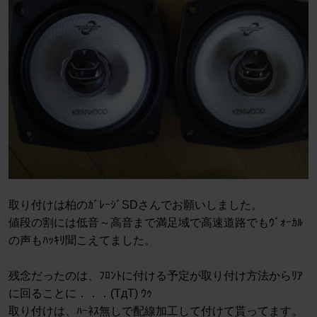
取り付けは柏のｶﾞﾚｰｼﾞSDさんでお願いしました。
値段の割には低音～高音まで満足域で高速道路でもｳﾞｫｰｶﾙ
の声もﾊｯｷﾘ聞こえてました。
残念だったのは、ﾌﾛﾝﾄに付ける予定が取り付け方法からﾘｱ
に回ることに．．．(TдT) ｳｩ
取り付けは、ﾊｰﾈｽ無しで配線加工して付けて貰ってます。