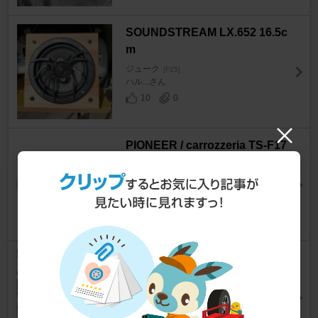
SOUNDSTREAM LX.652 16.5c
m
ジューク
[F15]
ハル...さん
10
0
PIONEER / carrozzeria TS-F17
20
ジューク
[F15]
ZJUKEZさん
38
0
KENWOOD KFC-XS1703
ジューク
[F15]
EMG-76さん
8
0