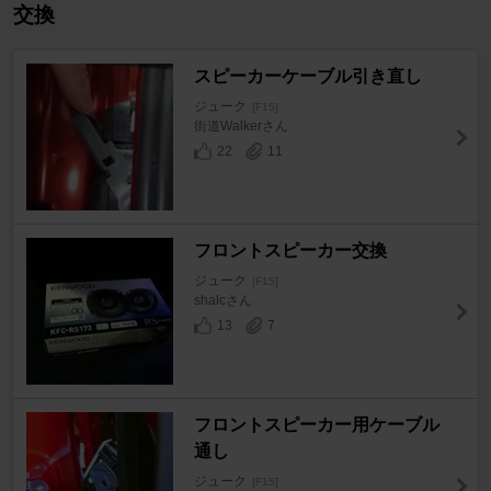
交換
スピーカーケーブル引き直し
ジューク
[F15]
街道Walkerさん
22
11
フロントスピーカー交換
ジューク
[F15]
shalcさん
13
7
フロントスピーカー用ケーブル
通し
ジューク
[F15]