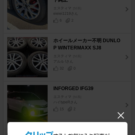
エスティマ
[50系]
eieiei1219さん
6
2
ホイールメーカー不明 DUNLO
P WINTERMAXX SJ8
エスティマ
[50系]
アルル !さん
32
0
INFORGED IFG39
エスティマ
[50系]
ハイtypeRさん
15
2