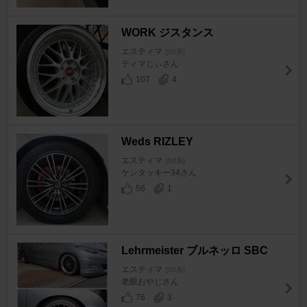
WORK ジスタンス
エスティマ
[50系]
ティマじぃさん
107
4
Weds RIZLEY
エスティマ
[50系]
ケンタッキー34さん
56
1
Lehrmeister ブルネッロ SBC
エスティマ
[50系]
老眼おやじさん
76
3