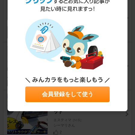
No-Brand 21連SMD-LEDルー
ムライト
エスティマ
[50系]
sadabo.com HYPERさん
4
SurLuster ゼロリバイブ
エスティマ
[50系]
usami39_さん
9
会員登録をして使う
azzurri_produce 50系エスティ
マ専用カプラー ミラー開閉キ
ット
エスティマ
[50系]
シーマリさん
2