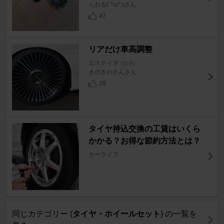
らおる( ^ω^ )さん
47
リアだけ車高調整
エスティマ
[50系]
きのきのさんさん
28
タイヤ持込交換の工賃はいくら
かかる？お得な節約方法とは？
カーライフ
同じカテゴリー (
タイヤ・ホイールセット
) の一覧を