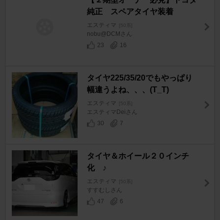
純正 スペアタイヤ装着
エスティマ
[50系]
nobu@DCMさん
23
16
タイヤ225/35/20でもやっぱり
幅違うよね、、、(T_T)
エスティマ
[50系]
エスティマDeiさん
30
7
タイヤ＆ホイール２０インチ
化 ♪
エスティマ
[50系]
すすむしさん
47
6