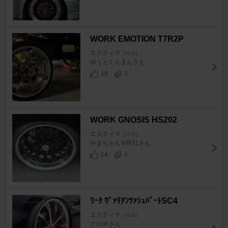
WORK EMOTION T7R2P
エスティマ
[50系]
ゆうとくんまんさん
19
3
WORK GNOSIS HS202
エスティマ
[50系]
やまちゃん＠R31さん
14
4
ﾜｰｸ ｳﾞｧﾘｱﾝﾂｧｼｭﾊﾞｰﾄSC4
エスティマ
[50系]
クロ＠さん