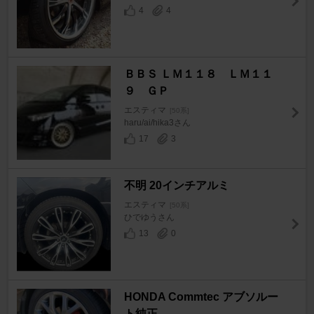
4
4
ＢＢＳ ＬＭ１１８ ＬＭ１１
９ ＧＰ
エスティマ
[50系]
haru/ai/hika3さん
17
3
不明 20インチアルミ
エスティマ
[50系]
ひでゆうさん
13
0
HONDA Commtec アブソルー
ト純正