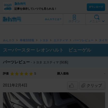
ダウンロード
記事を保存していつでも見られる！
みんカラとは？
ログイン
メニュー
みんカラ
車種別情報
トヨタ
エスティマ
パーツレビュー
タイヤ
スーパースター レオンハルト ビューゲル
パーツレビュー
トヨタ エスティマ [50系]
5
評価
購入価格
-
2011年2月4日
クリップ