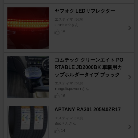
ヤフオク LEDリフレクター
エスティマ
[50系]
teru☆☆☆さん
15
コムテック クリーンエイト PO
RTABLE JD2000BK 車載用カ
ップホルダータイプ ブラック
エスティマ
[50系]
●angelicpower●さん
16
APTANY RA301 205/40ZR17
エスティマ
[50系]
Booさんさん
14