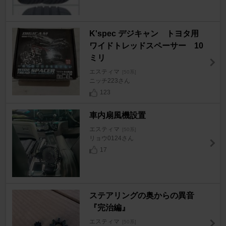
K'spec デジキャン トヨタ用
ワイドトレッドスペーサー 10
ミリ
エスティマ
[50系]
ニッチ223さん
123
車内扇風機設置
エスティマ
[50系]
リョウ0124さん
17
ステアリングの奥からの異音
『完治編』
エスティマ
[50系]