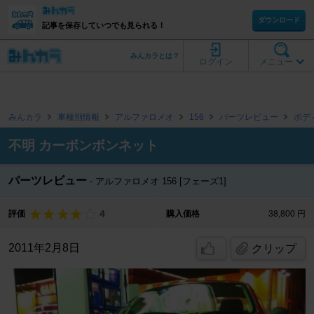
ダウンロード
記事を保存していつでも見られる！
みんカラとは？
ログイン
メニュー
みんカラ
車種別情報
アルファロメオ
156
パーツレビュー
ボデ
不明 カーボンボンネット
パーツレビュー
アルファロメオ 156 [フェーズ1]
4
評価
購入価格
38,800 円
2011年2月8日
クリップ