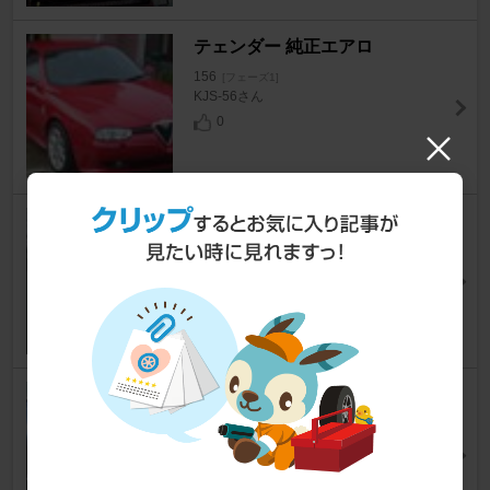
テェンダー 純正エアロ
156
[フェーズ1]
KJS-56さん
0
ROTA ドアロックピン
156
[フェーズ1]
KJS-56さん
0
個人製作品購入 七宝焼エンブレ
ム
156
[フェーズ1]
山岡雄山さん