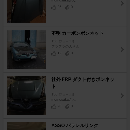
momosakaさん
25
0
不明 カーボンボンネット
156
[フェーズ1]
フラフラの人さん
12
0
社外 FRP ダクト付きボンネッ
ト
156
[フェーズ1]
momosakaさん
20
0
ASSO パラレルリンク