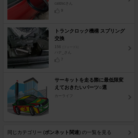
catdscさん
9
トランクロック機構 スプリング
交換
156
[フェーズ1]
ハナ_さん
7
サーキットを走る際に最低限変
えておきたいパーツ○選
カーライフ
同じカテゴリー (
ボンネット関連
) の一覧を見る