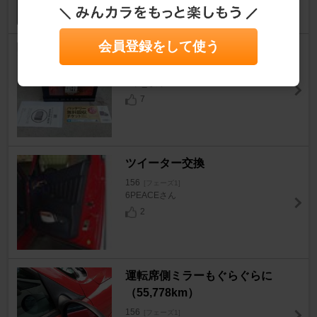
7
会員登録をして使う
SUPER NATTO 57113
156
[フェーズ1]
ハナ_さん
7
ツイーター交換
156
[フェーズ1]
6PEACEさん
2
運転席側ミラーもぐらぐらに
（55,778km）
156
[フェーズ1]