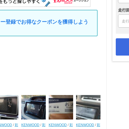
走行
マイカー登録でお得なクーポンを獲得しよう
NWOOD
/
彩
KENWOOD
/
彩
KENWOOD
/
彩
KENWOOD
/
彩