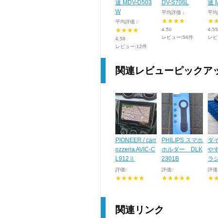
速 MDV-D503
DV-S706L
速 
W
平均評価 :
平均
★★★★
★
平均評価 :
★★★★
4.50
4.55
レビュー:54件
レビ
4.58
レビュー:12件
関連レビューピックア
PIONEER / carr
PHILIPS スマホ
ダ
ozzeria AVIC-C
ホルダー DLK
や
L912Ⅱ
2301B
ラ
評価:
評価:
評価
★★★★★
★★★★★
★
関連リンク