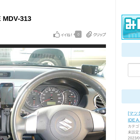
 MDV-313
0
[マツ
IDE A.
カテゴ
未設定
2023/0