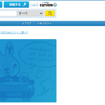
ヘルプ
3 [187cmのコペン乗り]