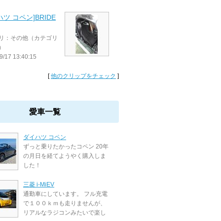
ハツ コペン]BRIDE
リ：その他（カテゴリ
）
9/17 13:40:15
[
他のクリップをチェック
]
愛車一覧
ダイハツ コペン
ずっと乗りたかったコペン 20年
の月日を経てようやく購入しま
した！
三菱 i-MiEV
通勤車にしています。 フル充電
で１００ｋｍも走りませんが、
リアルなラジコンみたいで楽し