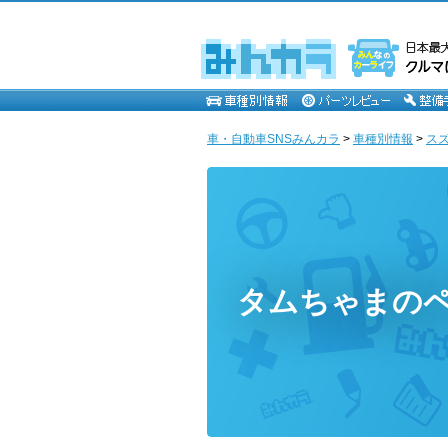
車・自動車SNSみんカラ
>
車種別情報
>
ス
タムちゃまの