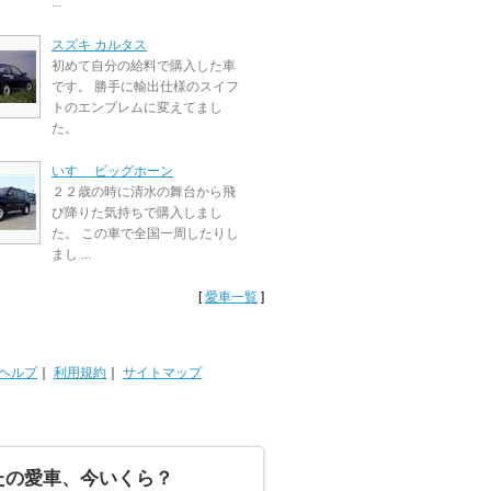
...
スズキ カルタス
初めて自分の給料で購入した車
です。 勝手に輸出仕様のスイフ
トのエンブレムに変えてまし
た。
いすゞ ビッグホーン
２２歳の時に清水の舞台から飛
び降りた気持ちで購入しまし
た。 この車で全国一周したりし
まし ...
[
愛車一覧
]
ヘルプ
｜
利用規約
｜
サイトマップ
たの愛車、今いくら？