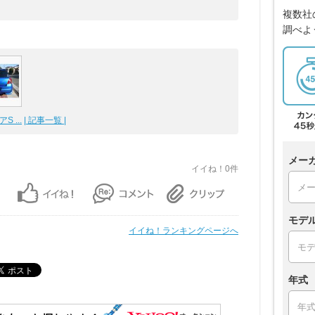
複数社
調べよ
S ...
| 記事一覧 |
メー
イイね！0件
モデ
イイね！ランキングページへ
年式