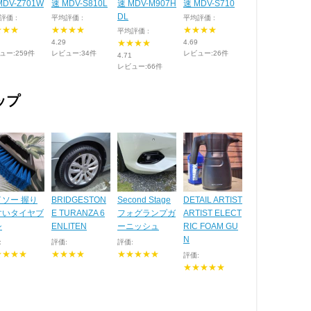
MDV-Z701W
速 MDV-S810L
速 MDV-M907H
速 MDV-S710
DL
評価 :
平均評価 :
平均評価 :
★★★
★★★★
★★★★
平均評価 :
4.29
★★★★
4.69
ュー:259件
レビュー:34件
レビュー:26件
4.71
レビュー:66件
ップ
イソー 握り
BRIDGESTON
Second Stage
DETAIL ARTIST
すいタイヤブ
E TURANZA 6
フォグランプガ
ARTIST ELECT
シ
ENLITEN
ーニッシュ
RIC FOAM GU
N
:
評価:
評価:
★★★★
★★★★
★★★★★
評価:
★★★★★