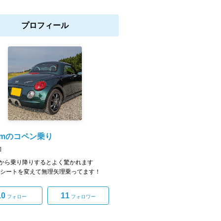
プロフィール
7cmのコペン乗り
]
から乗り降りするとよく驚かれます
 シートを変えて無理矢理乗ってます！
10
11
フォロー
フォロワー