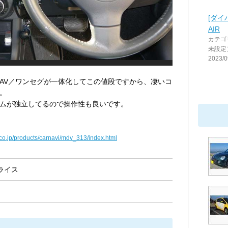
[ダイ
AIR
カテゴ
未設定
2023/0
AV／ワンセグが一体化してこの値段ですから、凄いコ
。
ムが独立してるので操作性も良いです。
co.jp/products/carnavi/mdv_313/index.html
ライス