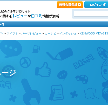
ズキ
>
スイフト
>
パーツレビュー
>
カーナビ
>
インダッシュ
>
KENWOOD MDV-31
ページ