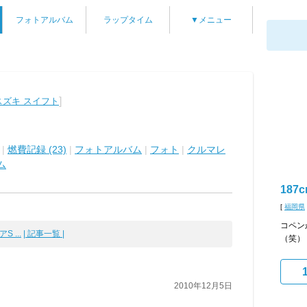
フォトアルバム
ラップタイム
▼メニュー
]
スズキ スイフト
|
燃費記録 (23)
|
フォトアルバム
|
フォト
|
クルマレ
ム
18
[
福岡県
コペン
S ...
| 記事一覧 |
（笑）
2010年12月5日