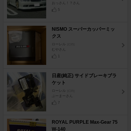
おっさん！？さん
5
NISMO スーパーカッパーミッ
クス
ローレル
[C35]
むやさん
1
日産(純正) サイドブレーキブラ
ケット
ローレル
[C35]
ぶーまーさん
7
ROYAL PURPLE Max-Gear 75
W-140