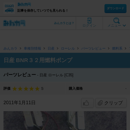
ダウンロード
記事を保存していつでも見られる！
みんカラとは？
ログイン
メニュー
みんカラ
車種別情報
日産
ローレル
パーツレビュー
燃料系
日産 BNR３２用燃料ポンプ
パーツレビュー
日産 ローレル [C35]
5
評価
購入価格
-
2011年1月11日
クリップ