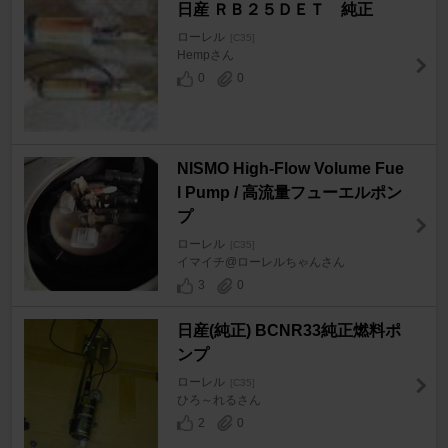
日産 ＲＢ２５ＤＥＴ 純正
ローレル
[C35]
Hempさん
0
0
NISMO High-Flow Volume Fue
l Pump / 高流量フューエルポン
プ
ローレル
[C35]
イマイチ@ローレルちゃんさん
3
0
日産(純正) BCNR33純正燃料ポ
ンプ
ローレル
[C35]
ひろ～れるさん
2
0