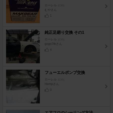
ローレル
[C35]
むやさん
1
純正足廻り交換 その1
ローレル
[C35]
gogo7thさん
4
フューエルポンプ交換
ローレル
[C35]
Hempさん
0
エアフロのシーリング方法