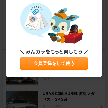
SUMICO / 住鉱潤滑剤 ディスク
鳴き止め剤
ローレル
[C35]
あきらっちょ ちぇけらっちょ( ´艸｀)さん
4
RB25改26仕様 RB26ｸﾗﾝｸ&ｺﾝﾛ
ｯﾄﾞ&Φ87N1ﾋﾟｽﾄﾝ 2627cc
会員登録をして使う
ローレル
[C35]
竜ずさん
2
URAS C35LAUREL後期 メダ
リスト 3P Set
ローレル
[C35]