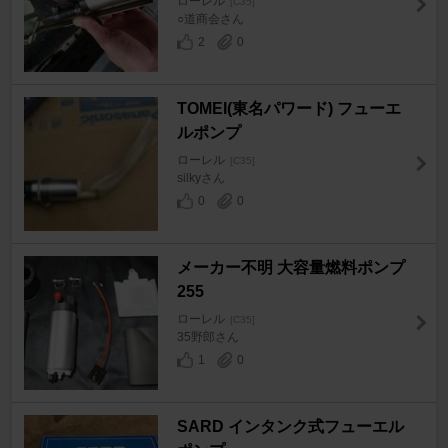
ローレル
[C35]
○道商会さん
2
0
TOMEI(東名パワード) フューエ
ルポンプ
ローレル
[C35]
silkyさん
0
0
メーカー不明 大容量燃料ポンプ
255
ローレル
[C35]
35野郎さん
1
0
SARD インタンク式フューエル