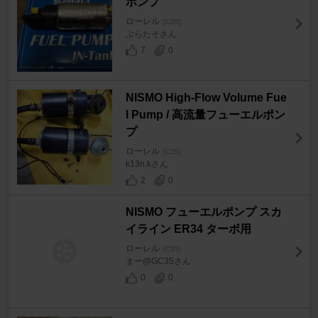
ポンプ
ローレル
[C35]
ぶらたそさん
7
0
NISMO High-Flow Volume Fue
l Pump / 高流量フューエルポン
プ
ローレル
[C35]
k13n.kさん
2
0
NISMO フューエルポンプ スカ
イライン ER34 ターボ用
ローレル
[C35]
まー@GC35さん
0
0