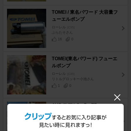
TOMEI / 東名パワード 大容量フ
ューエルポンプ
ローレル
[C35]
ぶらたそさん
16
0
TOMEI(東名パワード) フューエ
ルポンプ
ローレル
[C35]
リトルグロッキー小池さん
1
0
AVS モデル6、7、T7
ローレル
[C35]
四枚さん
2