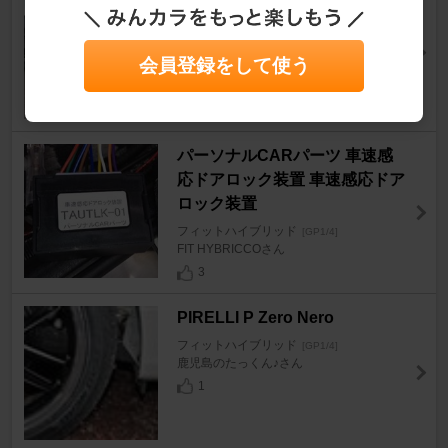
ー
フィットハイブリッド
[GP1/4]
会員登録をして使う
miya1969さん
23
パーソナルCARパーツ 車速感
応ドアロック装置 車速感応ドア
ロック装置
フィットハイブリッド
[GP1/4]
FIT HYBRICCOさん
3
PIRELLI P Zero Nero
フィットハイブリッド
[GP1/4]
鹿児島のたっくん♪さん
1