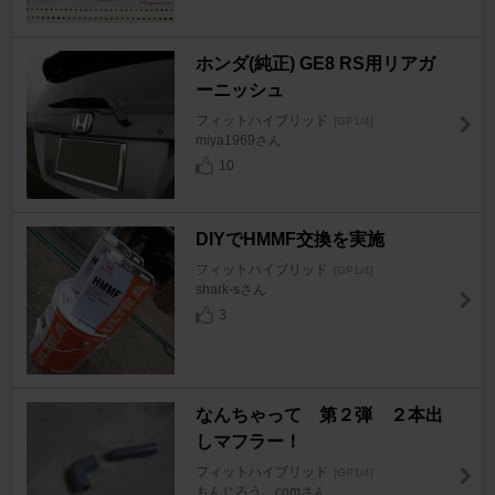
ホンダ(純正) GE8 RS用リアガ
ーニッシュ
フィットハイブリッド
[GP1/4]
miya1969さん
10
DIYでHMMF交換を実施
フィットハイブリッド
[GP1/4]
shark-sさん
3
なんちゃって 第２弾 ２本出
しマフラー！
フィットハイブリッド
[GP1/4]
もんじろう．comさん