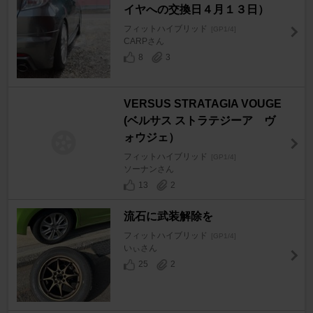
イヤへの交換日４月１３日）
フィットハイブリッド
[GP1/4]
CARPさん
8
3
VERSUS STRATAGIA VOUGE
(ベルサス ストラテジーア ヴ
ォウジェ）
フィットハイブリッド
[GP1/4]
ソーナンさん
13
2
流石に武装解除を
フィットハイブリッド
[GP1/4]
いぃさん
25
2