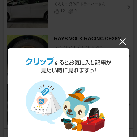
くろりす@休日ドライバーさん
12
0
RAYS VOLK RACING CE28N
フィットハイブリッド
[GP1/4]
いぃさん
32
2
アクセス フラグラード ファイ
ロ
フィットハイブリッド
[GP1/4]
かずえぼさん
9
0
MUGEN / 無限 スポーツマフラ