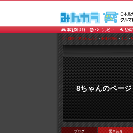
車・自動車SNSみんカラ
>
車種別情報
>
ミニ
>
M
8ちゃんのページ
ブログ
愛車紹介