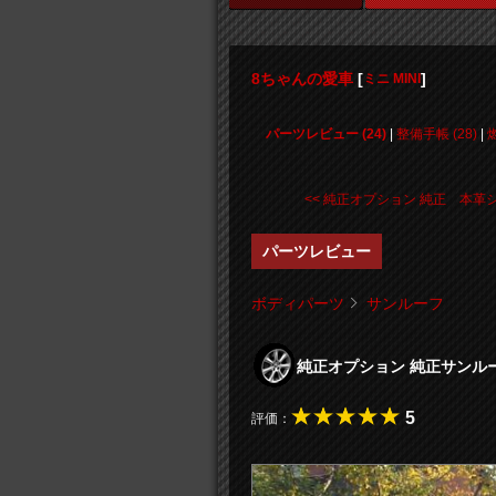
8ちゃんの愛車
[
]
ミニ MINI
パーツレビュー (24)
|
整備手帳 (28)
|
<< 純正オプション 純正 本革シ .
パーツレビュー
ボディパーツ
サンルーフ
純正オプション 純正サン
5
評価：