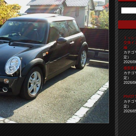
ミッシ
交換イ
編
カテゴ
定）
2026/0
後部座
カテゴ
定）
2026/0
PIVOT 
カテゴ
定）
2026/0