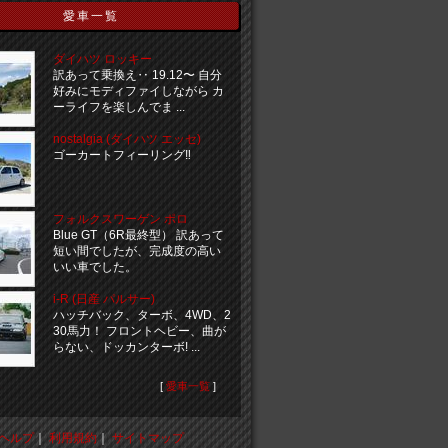
愛車一覧
ダイハツ ロッキー
訳あって乗換え‥ 19.12〜 自分
好みにモディファイしながら カ
ーライフを楽しんでま ...
nostalgia (ダイハツ エッセ)
ゴーカートフィーリング‼️
フォルクスワーゲン ポロ
Blue GT（6R最終型） 訳あって
短い間でしたが、完成度の高い
いい車でした。
i-R (日産 パルサー)
ハッチバック、ターボ、4WD、2
30馬力！ フロントヘビー、曲が
らない、ドッカンターボ! ...
[
愛車一覧
]
ヘルプ
｜
利用規約
｜
サイトマップ