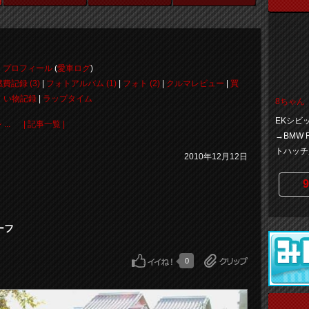
プロフィール
(
愛車ログ
)
燃費記録 (3)
|
フォトアルバム (1)
|
フォト (2)
|
クルマレビュー
|
買
い物記録
|
ラップタイム
8ちゃん
EKシビッ
..
| 記事一覧 |
→BMW R
トハッチ
2010年12月12日
9
ルーフ
0