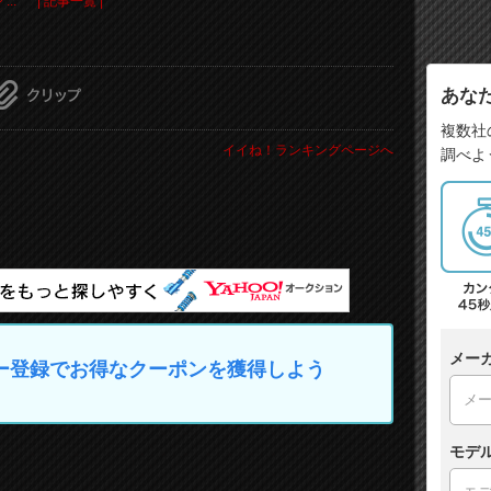
..
| 記事一覧 |
あな
複数社
イイね！ランキングページへ
調べよ
メー
マイカー登録でお得なクーポンを獲得しよう
モデ