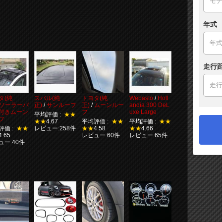
年式
走行
タ(純
スバル(純
トヨタ(純
Webasto
/
Holl
ソーラーパ
正)
/
サンルーフ
正)
/
ムーンルー
andia 300 DeL
付きムーン
フ
uxe Large
平均評価 :
★★
フ
★★
4.67
平均評価 :
★★
平均評価 :
★★
評価 :
★★
レビュー:258件
★★
4.58
★★
4.66
4.65
レビュー:60件
レビュー:65件
ュー:40件