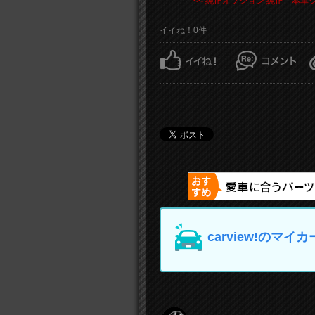
<< 純正オプション 純正 本革シ .
イイね！0件
carview!の