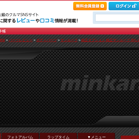
INI
>
パーツレビュー
>
ボディパーツ
>
サンルーフ
>
純正オプション 純正サンルーフ [8ち
フォトアルバム
ラップタイム
▼メニュー