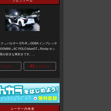
プロフィール
ク→パルサー GTi-R→GDBA インプレッサ
50MINI→6C POLO blueGT→Rocky ホッ
系が好きな車好きです。...
41
フォロー
フォロワー
ユーザー内検索