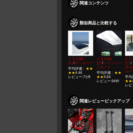
関連コンテンツ
類似商品と比較する
トヨタ(純
トヨタ(純
トヨ
正)
/
サンルーフ
正)
/
ツインムー
正)
/
ンルーフ
ネル
平均評価 :
★★
ルー
★★
4.46
平均評価 :
★★
レビュー:71件
★★
4.64
平均
レビュー:94件
★★
レビ
関連レビューピックアップ