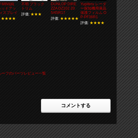
 MINI(純
不明 ブラック
DUNLOP DIRE
Yupiteru レーダ
 ヘッドアッ
トリム
ZZA DZ102 20
ー探知機用液晶
ィスプレイ
5/45R17
保護フィルム O
評価:
★★★
P-PF36R1
:
★★★★
評価:
★★★★★
評価:
★★★★
ンルーフのパーツレビュー一覧
コメントする