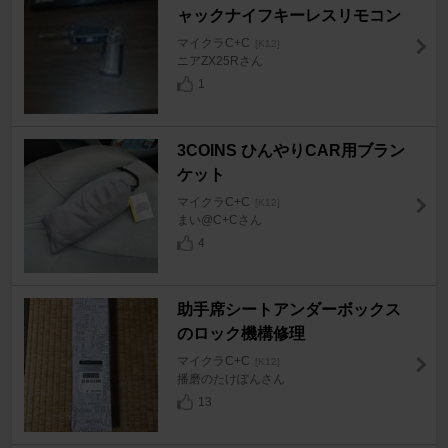
ャックナイフキーレスリモコン
マイクラC+C
[K12]
ニアZX25Rさん
1
3COINS ひんやりCAR用ブラン
ケット
マイクラC+C
[K12]
まい@C+Cさん
4
助手席シートアンダーボックス
のロック機構修理
マイクラC+C
[K12]
播磨のたけぽんさん
13