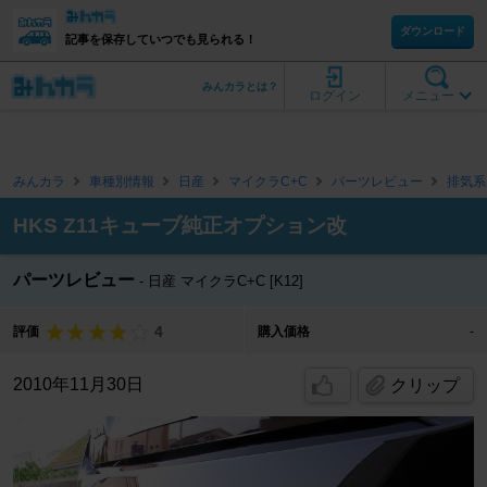
ダウンロード
記事を保存していつでも見られる！
みんカラとは？
ログイン
メニュー
みんカラ
車種別情報
日産
マイクラC+C
パーツレビュー
排気系
HKS Z11キューブ純正オプション改
パーツレビュー
日産 マイクラC+C [K12]
4
評価
購入価格
-
2010年11月30日
クリップ