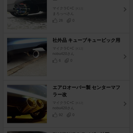
ー
マイクラC+C
[K12]
まろっぺさん
26
0
社外品 キューブキュービック用
マイクラC+C
[K12]
nobu420さん
6
0
エアロオーバー製 センターマフ
ラー改
マイクラC+C
[K12]
nobu420さん
92
0