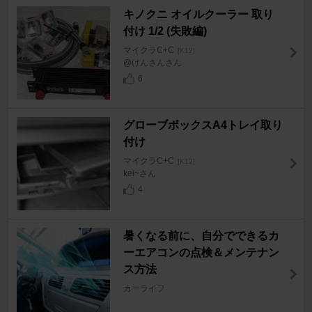
キノクニ オイルクーラー 取り
付け 1/2 (失敗編)
マイクラC+C
[K12]
@けんさんさん
6
グローブボックスA4トレイ取り
付け
マイクラC+C
[K12]
kei~さん
4
暑くなる前に、自分でできるカ
ーエアコンの点検＆メンテナン
ス方法
カーライフ