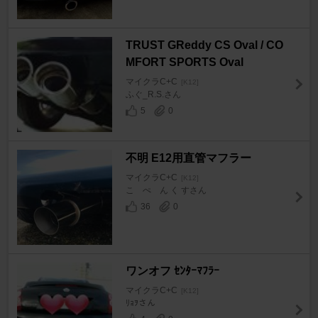
TRUST GReddy CS Oval / CO
MFORT SPORTS Oval
マイクラC+C
[K12]
ふぐ_R.S.さん
5
0
不明 E12用直管マフラー
マイクラC+C
[K12]
こ ぺ ん く すさん
36
0
ワンオフ ｾﾝﾀｰﾏﾌﾗｰ
マイクラC+C
[K12]
ﾘｮｦさん