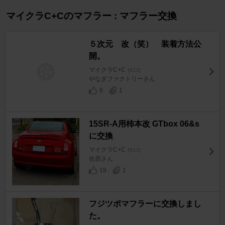
マイクラC+Cのマフラー : マフラー交換
５次元 改（笑） 装着方法公
開。
マイクラC+C
[K12]
やなぎファクトリーさん
8
1
15SR-A用柿本改 GTbox 06&s
に交換
マイクラC+C
[K12]
佐原さん
19
1
フジツボマフラーに交換しまし
た。