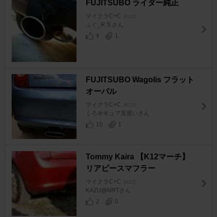
FUJITSUBO ライダー純正
マイクラC+C
[K12]
ふぐ_R.S.さん
4
1
FUJITSUBO Wagolis フラット
オーバル
マイクラC+C
[K12]
くろ＠キュア見習いさん
10
1
Tommy Kaira 【K12マーチ】
リアピースマフラー
マイクラC+C
[K12]
KAZU@NRTさん
2
0