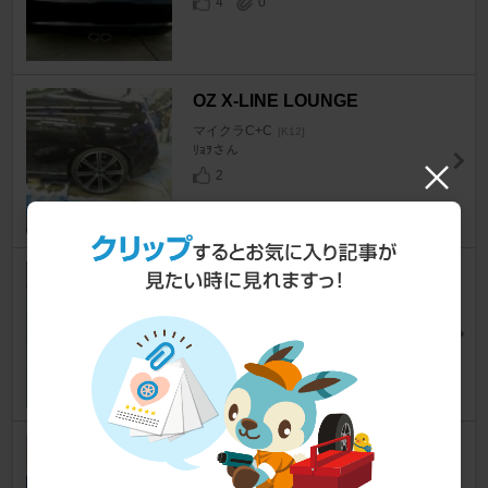
4
0
OZ X-LINE LOUNGE
マイクラC+C
[K12]
ﾘｮｦさん
2
100円ショップ テープライト 30
LEDs 1m ウォームホワイト
マイクラC+C
[K12]
まい@C+Cさん
9
プラモデルの材料 こすって銀S
UN