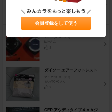
マイクラC+C
[K12]
まろっぺさん
29
会員登録をして使う
YUPITERU ラクシス(VE-K2)
マイクラC+C
[K12]
kei~さん
2
ダイソー エアーフットレスト
マイクラC+C
[K12]
まい@C+Cさん
9
CEP アウディタイプ４ｃｈジ