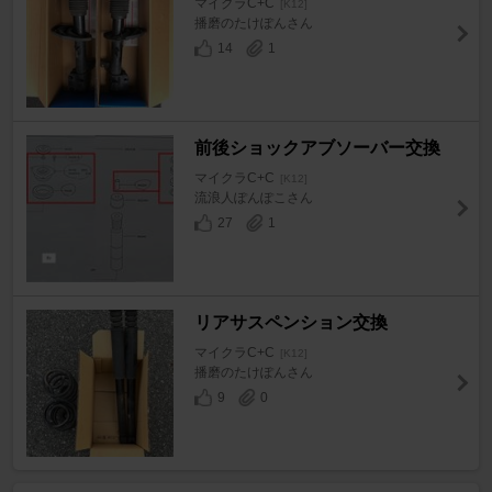
マイクラC+C
[K12]
播磨のたけぽんさん
14
1
前後ショックアブソーバー交換
マイクラC+C
[K12]
流浪人ぽんぽこさん
27
1
リアサスペンション交換
マイクラC+C
[K12]
播磨のたけぽんさん
9
0