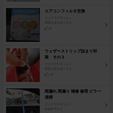
エアコンフィルタ交換
マイクラC+C
[K12]
流浪人ぽんぽこさん
6
ウェザーストリップ詰まり対
策 その３
マイクラC+C
[K12]
流浪人ぽんぽこさん
15
雨漏れ 雨漏り 補修 修理 ピラー
清掃
マイクラC+C
[K12]
yogao-Rさん