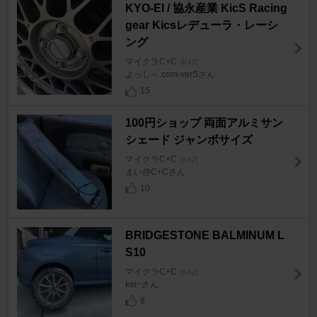
KYO-EI / 協永産業 KicS Racing
gear Kicsレデューラ・レーシ
ング
マイクラC+C
[K12]
よっし～.com-verSさん
15
100円ショップ 両面アルミサン
シェード ジャンボサイズ
マイクラC+C
[K12]
まい@C+Cさん
10
BRIDGESTONE BALMINUM L
S10
マイクラC+C
[K12]
kei~さん
8