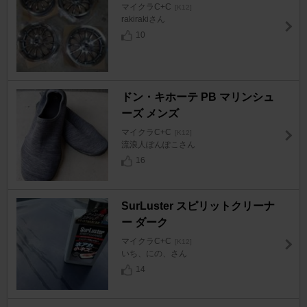
マイクラC+C
[K12]
rakirakiさん
10
ドン・キホーテ PB マリンシュ
ーズ メンズ
マイクラC+C
[K12]
流浪人ぽんぽこさん
16
SurLuster スピリットクリーナ
ー ダーク
マイクラC+C
[K12]
いち、にの、さん
14