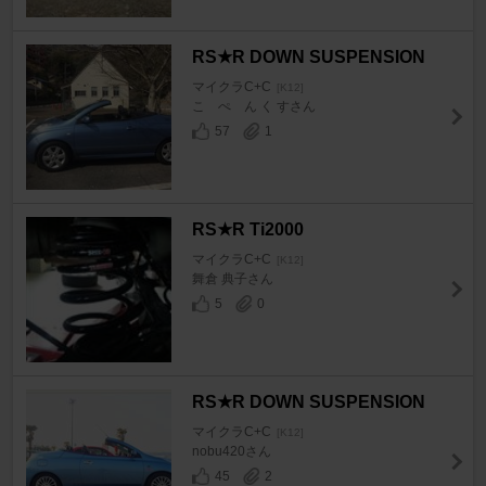
RS★R DOWN SUSPENSION
マイクラC+C
[K12]
こ ぺ ん く すさん
57
1
RS★R Ti2000
マイクラC+C
[K12]
舞倉 典子さん
5
0
RS★R DOWN SUSPENSION
マイクラC+C
[K12]
nobu420さん
45
2