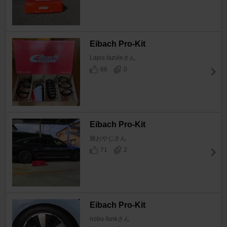
Eibach Pro-Kit
Lapis lazuleさん
66
0
Eibach Pro-Kit
旅おやじさん
71
2
Eibach Pro-Kit
nobu-funkさん