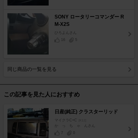
SONY ロータリーコマンダー R
M-X2S
ひろよんさん
16
5
同じ商品の一覧を見る
この記事を見た人におすすめ
日産(純正) クラスターリッド
マイクラC+C
[K12]
か っ ち ゃ んさん
7
0