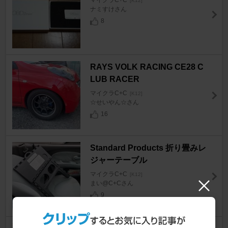
マイクラC+C
[K12]
ナミすけさん
8
RAYS VOLK RACING CE28 C
LUB RACER
マイクラC+C
[K12]
☆せいやん☆さん
16
Standard Products 折り畳みレ
ジャーテーブル
マイクラC+C
[K12]
まい@C+Cさん
9