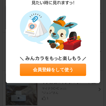
ブルーワイドミラードットコム
ブルーワイドミラー
マイクラC+C
[K12]
ふぐ_R.S.さん
3
不明 ドアストライカーカバーロ
ックプロテクター+ドアチェッ
クアーム防水保護カバー
マイクラC+C
[K12]
*ジュン*さん
10
会員登録をして使う
ジェイダブルシステム プラスチ
ック分岐コネクタＴ字/ベース白
マイクラC+C
[K12]
*ジュン*さん
1