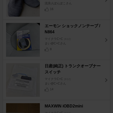
流浪人ぽんぽこさん
16
エーモン ショックノンテープ /
N864
マイクラC+C
[K12]
まい@C+Cさん
8
日産(純正) トランクオープナー
スイッチ
マイクラC+C
[K12]
まい@C+Cさん
14
MAXWIN iOBD2mini