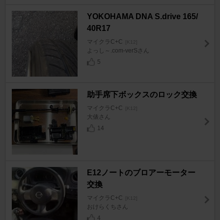
YOKOHAMA DNA S.drive 165/
40R17
マイクラC+C
[K12]
よっし～.com-verSさん
5
助手席下ボックスのロック交換
マイクラC+C
[K12]
大俵さん
14
E12ノートのブロアーモーター
交換
マイクラC+C
[K12]
おけらくちさん
4