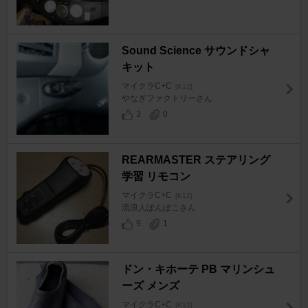
Sound Science サウンドシャ
キット
マイクラC+C
[K12]
やなぎファクトリーさん
3
0
REARMASTER ステアリング
学習 リモコン
マイクラC+C
[K12]
流浪人ぽんぽこさん
9
1
ドン・キホーテ PB マリンシュ
ーズ メンズ
マイクラC+C
[K12]