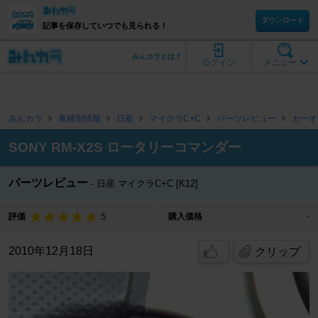
ダウンロード
記事を保存していつでも見られる！
みんカラとは？
ログイン
メニュー
みんカラ
車種別情報
日産
マイクラC+C
パーツレビュー
カーオ
SONY RM-X2S ロータリーコマンダー
パーツレビュー
日産 マイクラC+C [K12]
5
評価
購入価格
-
2010年12月18日
クリップ