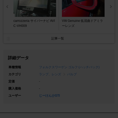
carrozzeria サイバーナビ AVI
VW Genuine 低屈曲ドアミラ
C-VH009
ーレンズ
記事一覧
詳細データ
車種情報
フォルクスワーゲン ゴルフ (ハッチバック)
カテゴリ
ランプ、レンズ
バルブ
定価
-
購入価格
-
ユーザー
じーけん@GTI