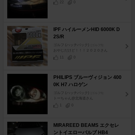
22
0
IPF ハイルーメンHID 6000K D
2S/R
ゴルフ (ハッチバック)
[ゴルフ5]
おやじだけど！！！２０２０さん
11
0
PHILIPS ブルーヴィジョン 400
0K H7 ハロゲン
ゴルフ (ハッチバック)
[ゴルフ5]
トーちゃん@北海道さん
1
0
MIRAREED BEAMS エクセレ
ントイエローバルブ HB4