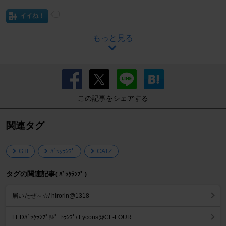
イイね！
もっと見る
この記事をシェアする
関連タグ
GTI
ﾊﾞｯｸﾗﾝﾌﾟ
CATZ
タグの関連記事
( ﾊﾞｯｸﾗﾝﾌﾟ )
届いたぜ～☆/ hirorin@1318
LEDﾊﾞｯｸﾗﾝﾌﾟｻﾎﾟｰﾄﾗﾝﾌﾟ/ Lycoris@CL-FOUR