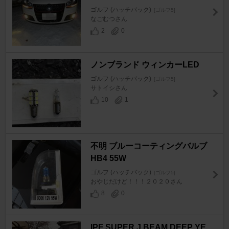
ゴルフ (ハッチバック)
[ゴルフ5]
なごむつさん
2
0
ノンブランド ウィンカーLED
ゴルフ (ハッチバック)
[ゴルフ5]
サトイシさん
10
1
不明 ブルーコーティングバルブ
HB4 55W
ゴルフ (ハッチバック)
[ゴルフ5]
おやじだけど！！！２０２０さん
8
0
IPF SUPER J BEAM DEEP YE