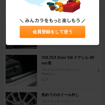
6
Forge Motorsport オイルキャ
ッチタンク
会員登録をして使う
ゴルフ (ハッチバック)
[ゴルフ5]
TATさん
7
VOLTEX Door Sill ドアシル 4D
oor用
ゴルフ (ハッチバック)
[ゴルフ5]
99mtcさん
0
初めてのホイール外し
ゴルフ (ハッチバック)
[ゴルフ5]