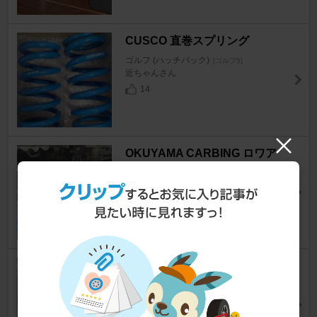
CUSCO 直巻スプリング
ゴルフ (ハッチバック)
[ゴルフ5]
近ちゃんさん
14
OKUYAMA CARBING ロワア
ームバー
ゴルフ (ハッチバック)
[ゴルフ5]
近ちゃんさん
5
OKUYAMA フロアサブフレー
ム
ゴルフ (ハッチバック)
[ゴルフ5]
近ちゃんさん