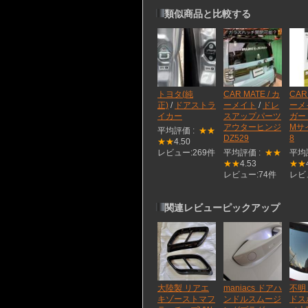
類似商品と比較する
トヨタ(純
CAR MATE / カ
CAR
正)
/
ドアストラ
ーメイト
/
ドレ
ーメ
イカー
スアップパーツ
ガー
アウターヒンジ
Mサイ
平均評価 :
★★
DZ529
8
★★
4.50
レビュー:269件
平均評価 :
★★
平均
★★
4.53
★★
レビュー:74件
レビ
関連レビューピックアップ
大陸製 リアエ
maniacs ドアハ
不明
キゾーストマフ
ンドルスムージ
ドス