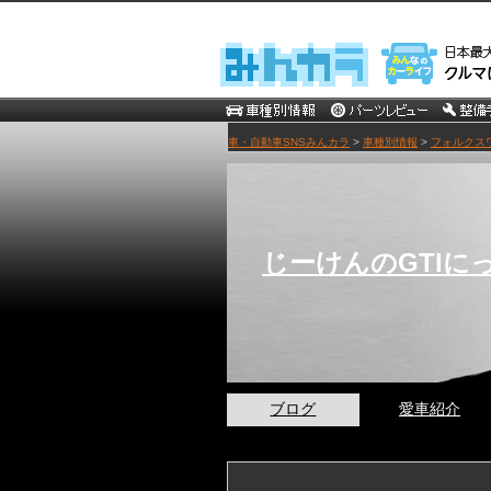
車・自動車SNSみんカラ
>
車種別情報
>
フォルクス
じーけんのGTIに
ブログ
愛車紹介