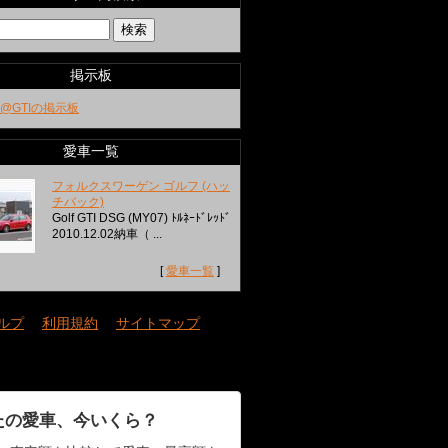
掲示板
@GTIの掲示板
愛車一覧
フォルクスワーゲン ゴルフ (ハッ
チバック)
Golf GTI DSG (MY07) ﾄﾙﾈｰﾄﾞﾚｯﾄﾞ
2010.12.02納車（ ...
[
愛車一覧
]
ルプ
｜
利用規約
｜
サイトマップ
たの愛車、今いくら？