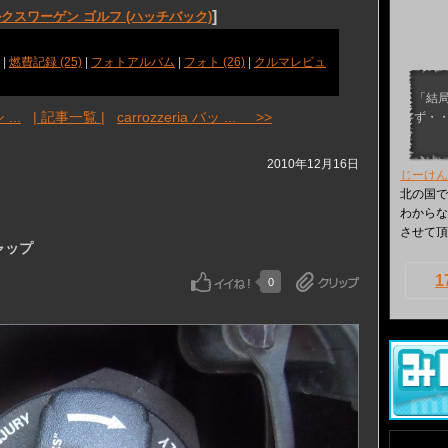
]
クスワーゲン ゴルフ (ハッチバック)
|
燃費記録 (25)
|
フォトアルバム
|
フォト (26)
|
クルマレビュ
「結
...
| 記事一覧 |
carrozzeria バッ ... >>
ず・
2010年12月16日
じーけん
北の国で
わからな
させて頂
キャップ
1
0