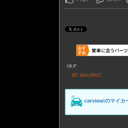
タグ
GTI
USﾌｭｰｴﾙｷｬｯﾌﾟ
carview!の