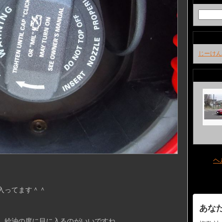
じーけん
ヘ
入ってます＾＾
あな
、給油の度に目に入るのがいいですね。