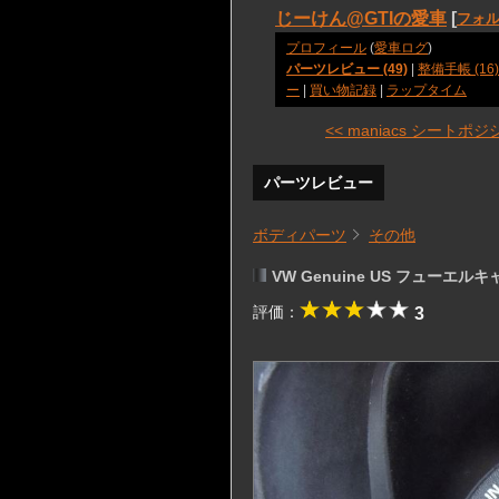
じーけん@GTIの愛車
[
フォル
プロフィール
(
愛車ログ
)
パーツレビュー (49)
|
整備手帳 (16)
ー
|
買い物記録
|
ラップタイム
<< maniacs シートポジシ 
パーツレビュー
ボディパーツ
その他
VW Genuine US フューエル
評価：
3