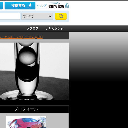
ヘルプ
 フューエルキャップ [じーけん@GTI]
プロフィール