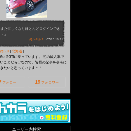
局また忙しくなりほとんどログインでき
・・」
何シテル？
07/16 10:31
@GTI
[
北海道
]
Golf5GTIに乗っています。 初の輸入車で
いことだらけなので、皆様の記事を参考に
きたいと思っています＾＾
7
19
フォロー
フォロワー
ユーザー内検索