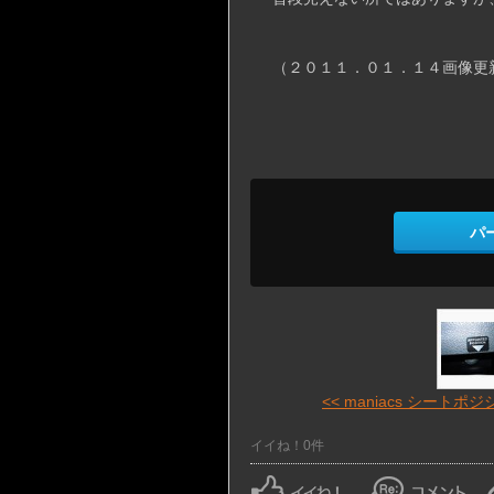
（２０１１．０１．１４画像更
パ
<< maniacs シートポジシ 
イイね！0件