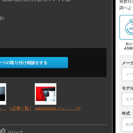
複数社
調べよ
新）
ーツの取り付け相談をする
メー
モデ
...
| 記事一覧 |
carrozzeria バッ ... >>
年式