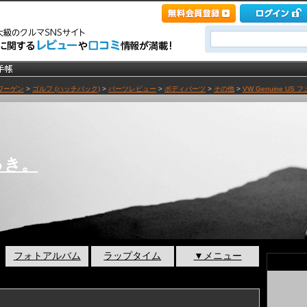
ワーゲン
>
ゴルフ (ハッチバック)
>
パーツレビュー
>
ボディパーツ
>
その他
>
VW Genuine US
っき。
フォトアルバム
ラップタイム
▼メニュー