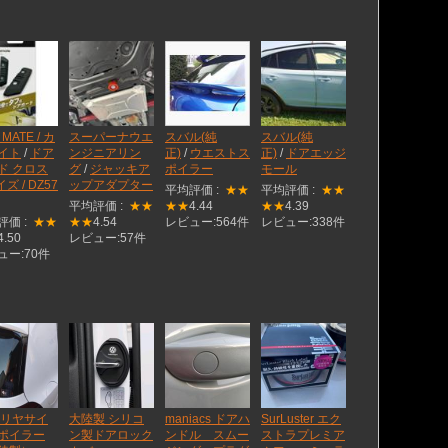
 MATE / カ
スーパーナウエ
スバル(純
スバル(純
イト
/
ドア
ンジニアリン
正)
/
ウエストス
正)
/
ドアエッジ
ド クロス
グ
/
ジャッキア
ポイラー
モール
ズ / DZ57
ップアダプター
平均評価 :
★★
平均評価 :
★★
平均評価 :
★★
★★
4.44
★★
4.39
評価 :
★★
★★
4.54
レビュー:564件
レビュー:338件
4.50
レビュー:57件
ュー:70件
 リヤサイ
大陸製 シリコ
maniacs ドアハ
SurLuster エク
ポイラー
ン製ドアロック
ンドル スムー
ストラプレミア