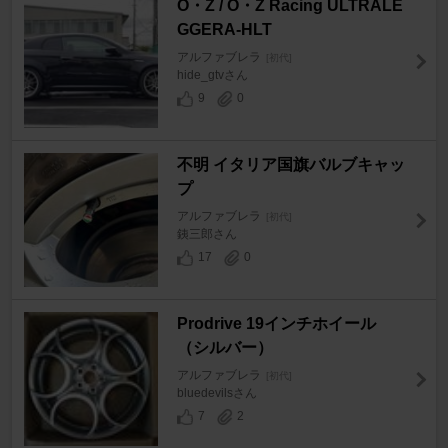
O・Z / O・Z Racing ULTRALE
GGERA-HLT
アルファブレラ
[初代]
hide_gtvさん
9
0
不明 イタリア国旗バルブキャッ
プ
アルファブレラ
[初代]
銕三郎さん
17
0
Prodrive 19インチホイール
（シルバー）
アルファブレラ
[初代]
bluedevilsさん
7
2