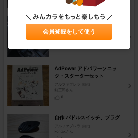
KENWOOD MDV-Z905W
アルファブレラ
[初代]
会員登録をして使う
SHIN0902さん
7
AdPower アドパワーソニッ
ク・スターターセット
アルファブレラ
[初代]
銕三郎さん
6
自作 パドルスイッチ、プラグ
アルファブレラ
[初代]
kontaxさん