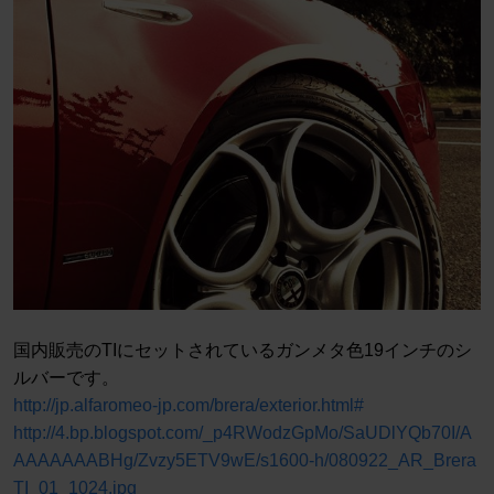
国内販売のTIにセットされているガンメタ色19インチのシ
ルバーです。
http://jp.alfaromeo-jp.com/brera/exterior.html#
http://4.bp.blogspot.com/_p4RWodzGpMo/SaUDlYQb70I/A
AAAAAAABHg/Zvzy5ETV9wE/s1600-h/080922_AR_Brera
TI_01_1024.jpg