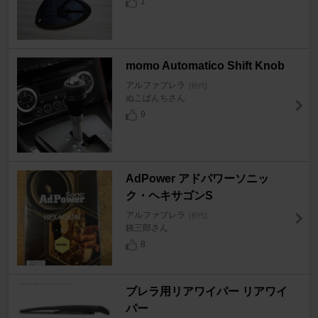
1
momo Automatico Shift Knob
アルファブレラ
[初代]
ぬこぱんちさん
9
AdPower アドパワーソニッ
ク・ヘキサゴンS
アルファブレラ
[初代]
銕三郎さん
8
ブレラ用リアワイパー リアワイ
パー