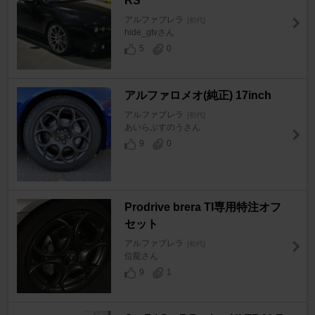
RS
アルファブレラ
[初代]
hide_gtvさん
5
0
アルファロメオ(純正) 17inch
アルファブレラ
[初代]
あいらぶすのうさん
9
0
Prodrive brera TI専用特注オフ
セット
アルファブレラ
[初代]
位龍さん
9
1