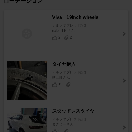
ローテーション
Viva 19inch wheels
アルファブレラ
[初代]
nabe-110さん
2
2
タイヤ購入
アルファブレラ
[初代]
銕三郎さん
15
1
スタッドレスタイヤ
アルファブレラ
[初代]
まさにーさん
5
1