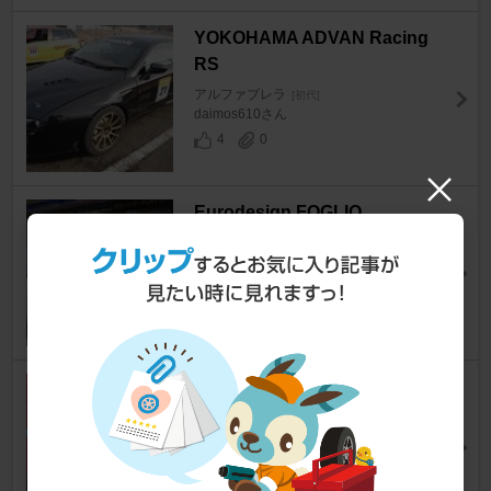
YOKOHAMA ADVAN Racing
RS
アルファブレラ
[初代]
daimos610さん
4
0
Eurodesign FOGLIO
アルファブレラ
[初代]
ヒロタカ1967さん
4
0
アルファロメオ(純正) 19インチ
ホイール
アルファブレラ
[初代]
k-uemuraさん
1
0