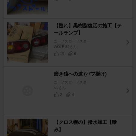
【甦れ】黒樹脂復活の施工【テ
ールランプ】
ユーノスロードスター
WOLF-89さん
15
6
磨き猿への道 (バフ掛け)
ユーノスロードスター
ka.さん
2
4
【クロス幌の】撥水加工【嗜
み】