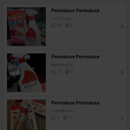
Permaluxe Permaluxe
さやテツさん
42
0
Permaluxe Permaluxe
geronimoさん
11
0
Permaluxe Permaluxe
かず1963さん
7
0