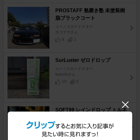
PROSTAFF 魁磨き塾 未塗装樹
脂ブラックコート
ユーノスロードスター
ヨコヤマさん
8
1
SurLuster ゼロドロップ
ユーノスロードスター
Iwacchiさん
13
0
SOFT99 レインドロップ トルネ
ードヴォルテックス
ユーノスロードスター
青い月さん
15
0