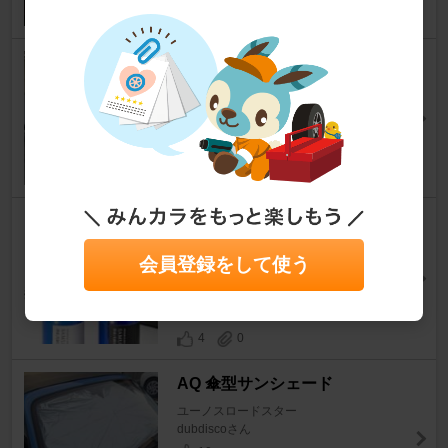
KeePer技研 クリスタルキーパ
ー
ユーノスロードスター
vanchangさん
19
0
SAMURAI 疎水 ホイールコー
ティング ハード&ソフト2箱セ
会員登録をして使う
ット
ユーノスロードスター
ただランさん
4
0
AQ 傘型サンシェード
ユーノスロードスター
dubdiscoさん