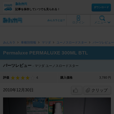
ダウンロード
記事を保存していつでも見られる！
みんカラとは？
ログイン
メニュー
みんカラ
車種別情報
マツダ
ユーノスロードスター
パーツレビュー
Permaluxe PERMALUXE 300ML BTL
パーツレビュー
マツダ ユーノスロードスター
4
評価
購入価格
3,780 円
2010年12月30日
クリップ