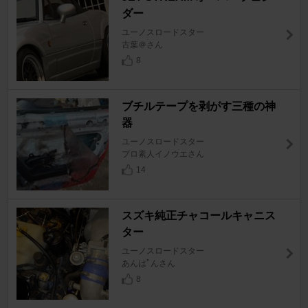
ダー
ユーノスロードスター
古葉＠さん
8
ブチルテープを剥がす三種の神
器
ユーノスロードスター
プロ素人イノウエさん
14
スズキ純正チャコールキャニス
ター
ユーノスロードスター
あんはﾟんさん
8