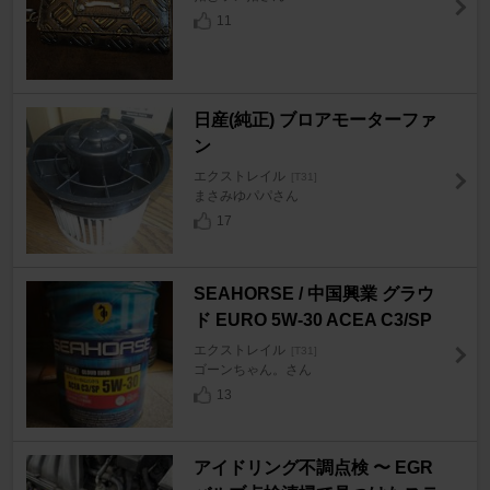
11
日産(純正) ブロアモーターファ
ン
エクストレイル
[T31]
まさみゆパパさん
17
SEAHORSE / 中国興業 グラウ
ド EURO 5W-30 ACEA C3/SP
エクストレイル
[T31]
ゴーンちゃん。さん
13
アイドリング不調点検 〜 EGR