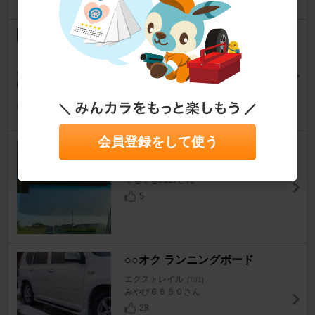
18
1
日産(純正) ボンネットのダンパ
ーゴム？
エクストレイル
[T31]
マックス８１さん
17
0
会員登録をして使う
不明 UVワイドバイザー
エクストレイル
[T31]
くるくる3127さん
5
○○オク ランニングボード
エクストレイル
[T31]
みやび６６５０さん
28