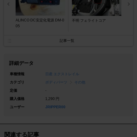
ALINCO DC安定化電源 DM-0
不明 フェライトコア
05
記事一覧
詳細データ
車種情報
日産 エクストレイル
カテゴリ
ボディパーツ
その他
定価
-
購入価格
1,290 円
ユーザー
JRIPPER00
関連する記事