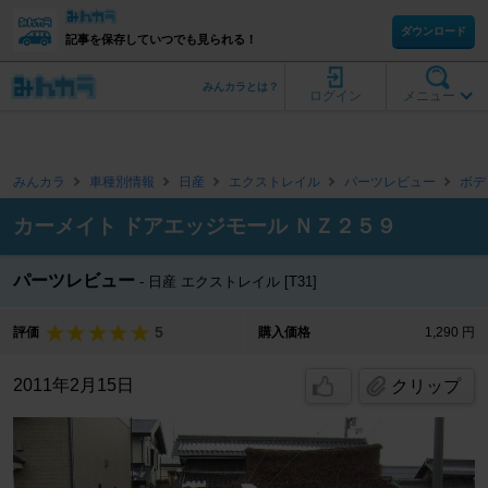
ダウンロード
記事を保存していつでも見られる！
みんカラとは？
ログイン
メニュー
みんカラ
車種別情報
日産
エクストレイル
パーツレビュー
ボデ
カーメイト ドアエッジモール ＮＺ２５９
パーツレビュー
日産 エクストレイル [T31]
5
評価
購入価格
1,290 円
2011年2月15日
クリップ