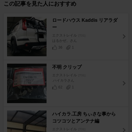
この記事を見た人におすすめ
ロードハウス Kaddis リアラダ
ー
エクストレイル
[T31]
はるかぜ。さん
36
1
不明 クリップ
エクストレイル
[T31]
.ハイカラさん
62
1
ハイカラ.工房 ちぃさな事から
コツコツとアンテナ編
エクストレイル
[T31]