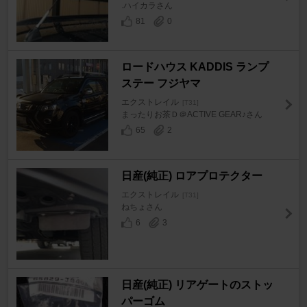
.ハイカラさん
81
0
ロードハウス KADDIS ランプ
ステー フジヤマ
エクストレイル
[T31]
まったりお茶Ｄ＠ACTIVE GEAR♪さん
65
2
日産(純正) ロアプロテクター
エクストレイル
[T31]
ねちょさん
6
3
日産(純正) リアゲートのストッ
パーゴム