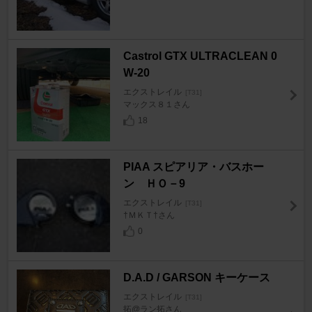
Castrol GTX ULTRACLEAN 0
W-20
エクストレイル
[T31]
マックス８１さん
18
PIAA スピアリア・バスホー
ン ＨＯ－9
エクストレイル
[T31]
†ＭＫＴ†さん
0
D.A.D / GARSON キーケース
エクストレイル
[T31]
拓@ラン拓さん