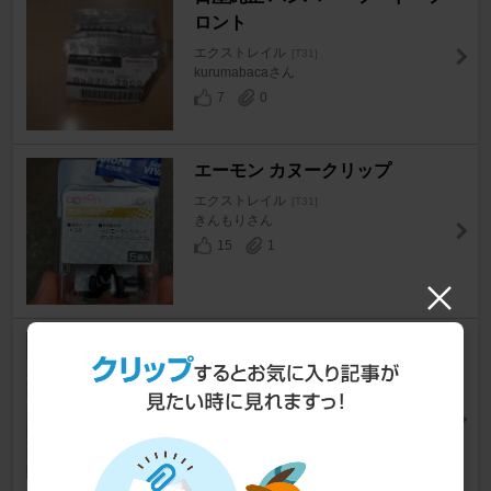
ロント
エクストレイル
[T31]
kurumabacaさん
7
0
エーモン カヌークリップ
エクストレイル
[T31]
きんもりさん
15
1
XIANGSHANG エクストレイル
X-TRAIL T31 NT31 TNT31 DN
T31 リアゲートダンパー 車検対
応 交換用品 2本組
エクストレイル
[T31]
テッシー@サプライズさん