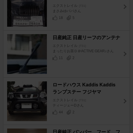
エクストレイル
[T31]
まさみゆパパさん
18
5
日産純正 日産リーフのアンテナ
エクストレイル
[T31]
まったりお茶Ｄ＠ACTIVE GEAR♪さん
11
2
ロードハウス Kaddis Kaddis
ランプステー フジヤマ
エクストレイル
[T31]
ティージェーDさん
44
2
日産純正 バンパー フード フ