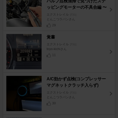
バルブ点検清掃で見つけたステ
ッピングモーターの不具合編 〜
エクストレイル
[T31]
とんこつラパンさん
29
覚書
エクストレイル
[T31]
toyo-kichiさん
11
A/C効かず点検(コンプレッサー
マグネットクラッチ入らず)
エクストレイル
[T31]
とんこつラパンさん
30