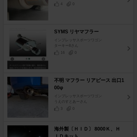
4
0
SYMS リヤマフラー
インプレッサスポーツワゴン
ターキー8さん
16
0
不明 マフラー リアピース 出口1
00φ
インプレッサスポーツワゴン
うえのすとあーさん
3
0
海外製〔ＨＩＤ〕 8000Ｋ、Ｈ
ＩＤキット