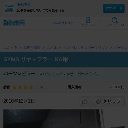
ダウンロード
記事を保存していつでも見られる！
みんカラとは？
ログイン
メニュー
みんカラ
車種別情報
スバル
インプレッサスポーツワゴン
パーツレ
SYMS リヤマフラー NA用
パーツレビュー
スバル インプレッサスポーツワゴン
4
評価
購入価格
23,100 円
2010年12月1日
クリップ