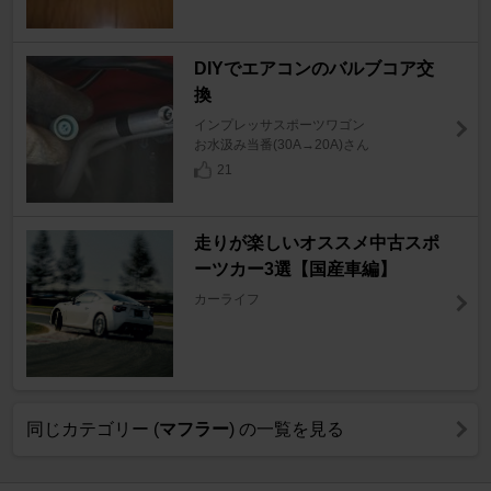
DIYでエアコンのバルブコア交
換
インプレッサスポーツワゴン
お水汲み当番(30A→20A)さん
21
走りが楽しいオススメ中古スポ
ーツカー3選【国産車編】
カーライフ
同じカテゴリー (
マフラー
) の一覧を見る