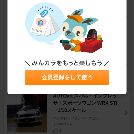
ＰＩＡＡ ＰＩＡＡ ＨＩＤ Ｈ
Ｉ/ＬＯ切り替え ４６００Ｋ
インプレッサスポーツワゴン
とむやむさん
0
スバル純正 助手席側サンバイザ
ー
インプレッサスポーツワゴン
R4さん
0
会員登録をして使う
AUTOart スバル・インプレッ
サ・スポーツワゴン WRX STI
1/18スケール
インプレッサスポーツワゴン
すみnoffさん
3