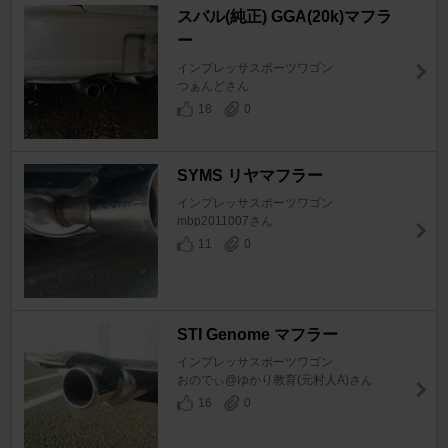
スバル(純正) GGA(20k)マフラ
ー
インプレッサスポーツワゴン
つぁんどさん
18
0
SYMS リヤマフラー
インプレッサスポーツワゴン
mbp2011007さん
11
0
STI Genome マフラー
インプレッサスポーツワゴン
おのでぃ@ゆかり教育(元村人A)さん
16
0