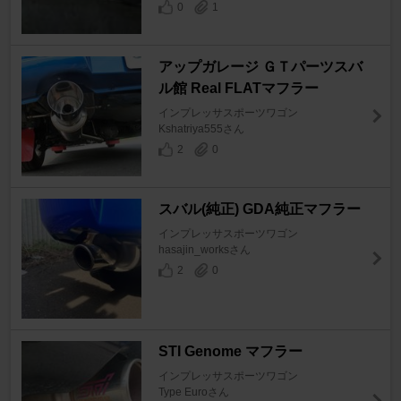
0
1
アップガレージ ＧＴパーツスバ
ル館 Real FLATマフラー
インプレッサスポーツワゴン
Kshatriya555さん
2
0
スバル(純正) GDA純正マフラー
インプレッサスポーツワゴン
hasajin_worksさん
2
0
STI Genome マフラー
インプレッサスポーツワゴン
Type Euroさん