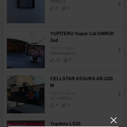
T8000さん
5
0
YUPITERU Supar Cat GWR30
3sd
フリード
[GB3/4]
Yellow beansさん
12
0
CELLSTAR ASSURA AR-G20
M
フリード
[GB3/4]
ひいろ530さん
4
0
Yupiteru LS20