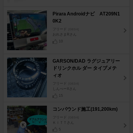
Pirara Androidナビ AT209N1
0K2
フリード
[GB3/4]
おれさまRさん
10
GARSON/DAD ラグジュアリー
ドリンクホル ダー タイプメテ
ィオ
フリード
[GB3/4]
しんべーXさん
15
コンパウンド施工(191,200km)
フリード
[GB3/4]
ＫＩＴＴさん
5