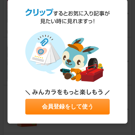
フリード
[GB3/4]
Yellow beansさん
8
0
WORK Emotion T7Ｒ
フリード
[GB3/4]
まっちょ0411さん
11
コメリ ディフェンスウォータ
ー 親疎水タイプ
会員登録をして使う
フリード
[GB3/4]
HARA★さん
7