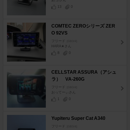
あ ぶさん
13
0
COMTEC ZEROシリーズ ZER
O 92VS
フリード
[GB3/4]
HARA★さん
8
0
CELLSTAR ASSURA（アシュ
ラ） VA-260G
フリード
[GB3/4]
おってーぃさん
1
0
Yupiteru Super Cat A340
フリード
[GB3/4]