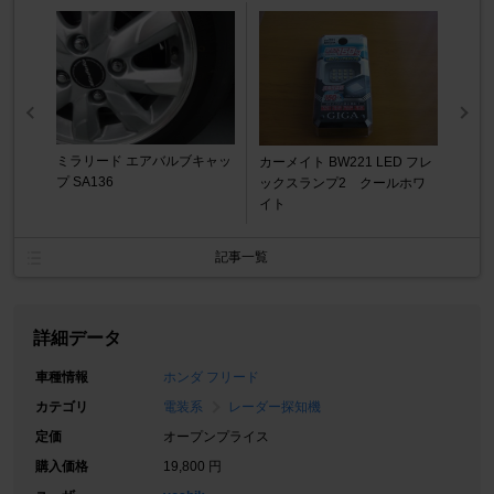
ミラリード エアバルブキャッ
カーメイト BW221 LED フレ
プ SA136
ックスランプ2 クールホワ
イト
記事一覧
詳細データ
車種情報
ホンダ フリード
カテゴリ
電装系
レーダー探知機
定価
オープンプライス
購入価格
19,800 円