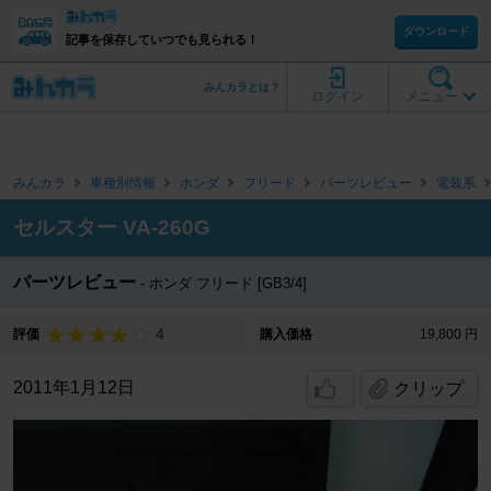
ダウンロード
記事を保存していつでも見られる！
みんカラとは？
ログイン
メニュー
みんカラ
車種別情報
ホンダ
フリード
パーツレビュー
電装系
セルスター VA-260G
パーツレビュー
ホンダ フリード [GB3/4]
4
評価
購入価格
19,800 円
2011年1月12日
クリップ