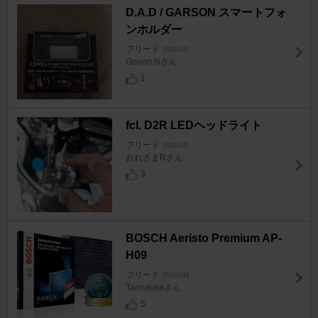
D.A.D / GARSON スマートフォ
ンホルダー
フリード
[GB3/4]
Goooo.Nさん
1
fcl. D2R LEDヘッドライト
フリード
[GB3/4]
おれさまRさん
3
BOSCH Aeristo Premium AP-
H09
フリード
[GB3/4]
Taroukajaさん
5