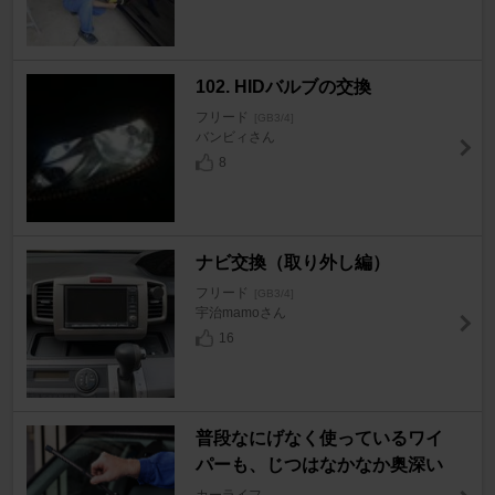
102. HIDバルブの交換
フリード
[GB3/4]
バンビィさん
8
ナビ交換（取り外し編）
フリード
[GB3/4]
宇治mamoさん
16
普段なにげなく使っているワイ
パーも、じつはなかなか奥深い
カーライフ