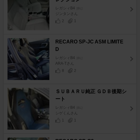
レガシィB4
[BL]
ジンタンさん
2
1
RECARO SP-JC ASM LIMITE
D
レガシィB4
[BL]
ARA-Tさん
8
2
ＳＵＢＡＲＵ純正 ＧＤＢ後期シ
ート
レガシィB4
[BL]
シゲくんさん
1
1