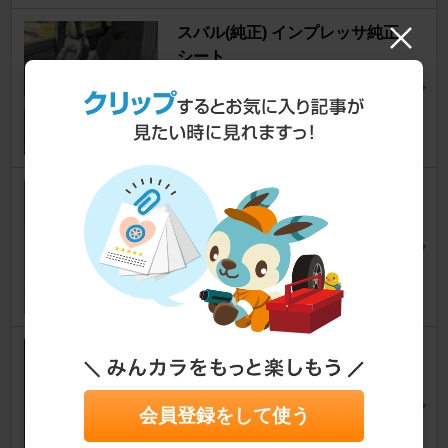
スバル(純正) インプレッサ純正
シート
レガシィB4
[BL]
ゆーそくさん
5
0
Pleasure Racing Service ロー
ルセンターアジャスターPRO
レガシィB4
[BL]
NADAREさん
2
日産(純正) ECR33純正キャリパ
ー
レガシィB4
[BL]
会員登録をして使う
OMEGA-11さん
1