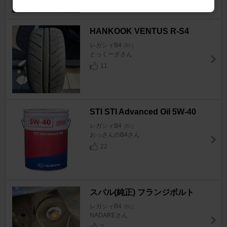
HANKOOK VENTUS R-S4
レガシィB4
[BL]
とっくーざさん
11
STI STI Advanced Oil 5W-40
レガシィB4
[BL]
おっさんのB4さん
22
スバル(純正) フランジボルト
レガシィB4
[BL]
NADAREさん