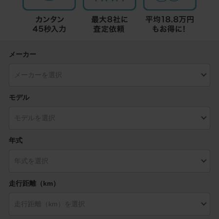
メーカー
モデル
年式
走行距離（km）