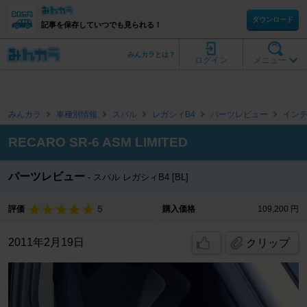
ダウンロード
記事を保存していつでも見られる！
みんカラとは？
ログイン
メニュー
みんカラ
車種別情報
スバル
レガシィB4
パーツレビュー
イン
RECARO SR-6 ASM LIMITED
パーツレビュー
スバル レガシィB4 [BL]
5
評価
購入価格
109,200 円
2011年2月19日
クリップ