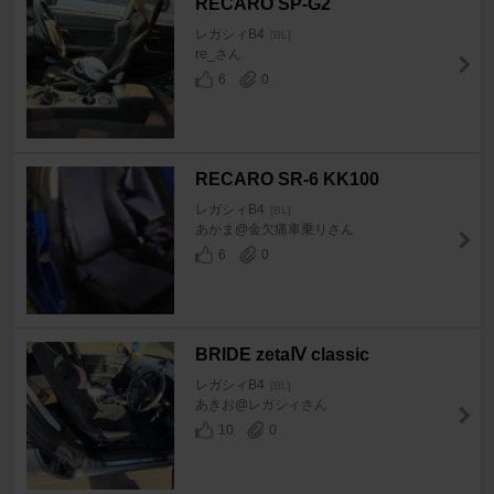
RECARO SP-G2
レガシィB4
[BL]
re_さん
6
0
RECARO SR-6 KK100
レガシィB4
[BL]
あかま@金欠痛車乗りさん
6
0
BRIDE zetaⅣ classic
レガシィB4
[BL]
あきお@レガシィさん
10
0