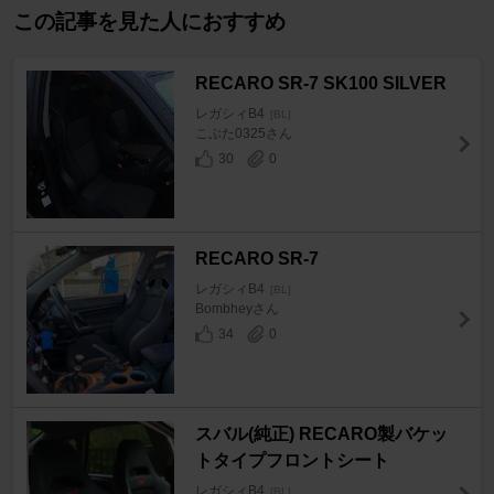
この記事を見た人におすすめ
RECARO SR-7 SK100 SILVER
レガシィB4
[BL]
こぶた0325さん
30
0
RECARO SR-7
レガシィB4
[BL]
Bombheyさん
34
0
スバル(純正) RECARO製バケッ
トタイプフロントシート
レガシィB4
[BL]