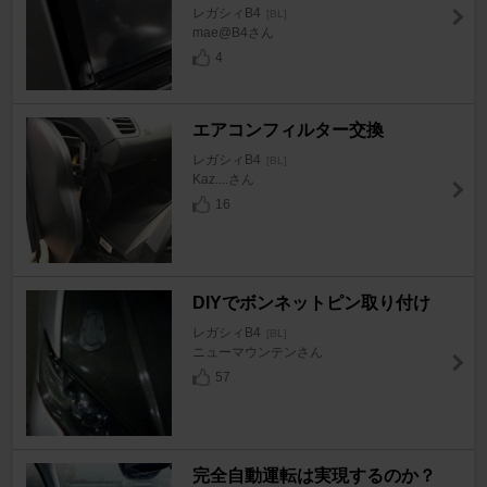
レガシィB4
[BL]
mae@B4さん
4
エアコンフィルター交換
レガシィB4
[BL]
Kaz....さん
16
DIYでボンネットピン取り付け
レガシィB4
[BL]
ニューマウンテンさん
57
完全自動運転は実現するのか？