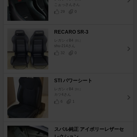
こぉっさんさん
29
0
RECARO SR-3
レガシィB4
[BL]
shu-214さん
32
0
STI パワーシート
レガシィB4
[BL]
カツ4さん
6
1
スバル純正 アイボリーレザーセ
レクション