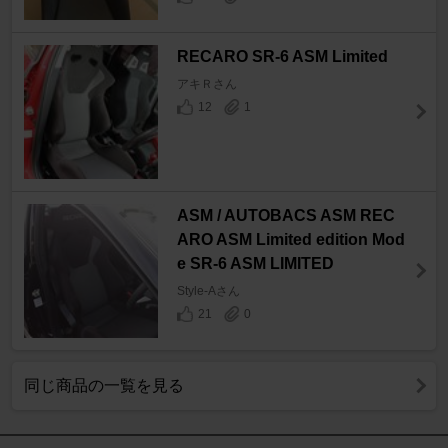
RECARO SR-6 ASM Limited
アキＲさん
12
1
ASM / AUTOBACS ASM REC
ARO ASM Limited edition Mod
e SR-6 ASM LIMITED
Style-Aさん
21
0
同じ商品の一覧を見る