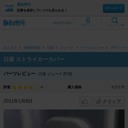
ダウンロード
記事を保存していつでも見られる！
みんカラとは？
ログイン
メニュー
みんカラ
車種別情報
日産
ジューク
パーツレビュー
ボディパー
日産 ストライカーカバー
パーツレビュー
日産 ジューク [F15]
4
評価
購入価格
4,271 円
2011年1月8日
クリップ