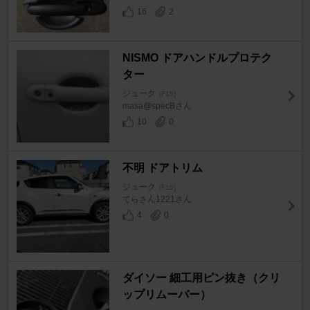
16
2
NISMO ドアハンドルプロテク
ター
ジューク
[F15]
masa@specBさん
10
0
不明 ドアトリム
ジューク
[F15]
てらさん1221さん
4
0
ダイソー 細工用ピン抜き（クリ
ップリムーバー）