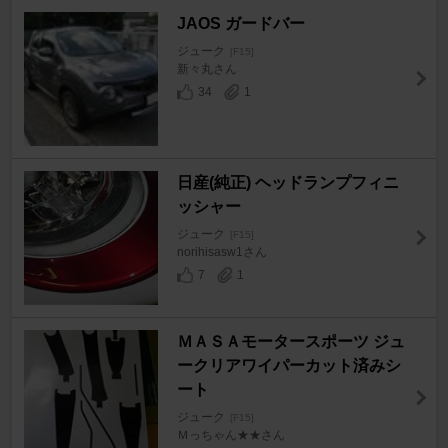
JAOS ガードバー
ジューク
[F15]
新々丸さん
34
1
日産(純正) ヘッドランプフィニ
ッシャー
ジューク
[F15]
norihisasw1さん
7
1
ＭＡＳＡモータースポーツ ジュ
ークリアワイパーカット済みシ
ート
ジューク
[F15]
Ｍっちゃん★★さん