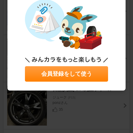
ミ
ジューク
[F15]
pikazo-さん
1
PIVOT 3-drive COMPACT (TH
C/THC-M/THC-BM/THC-VW)
ジューク
[F15]
ゆきちゃんまんさん
11
会員登録をして使う
日産(純正) Z34純正ホイール
ジューク
[F15]
ponzさん
35