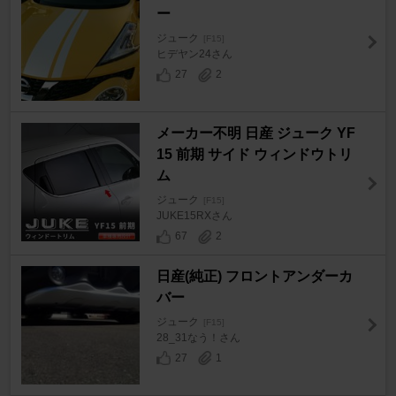
ー
ジューク
[F15]
ヒデヤン24さん
27
2
メーカー不明 日産 ジューク YF
15 前期 サイド ウィンドウトリ
ム
ジューク
[F15]
JUKE15RXさん
67
2
日産(純正) フロントアンダーカ
バー
ジューク
[F15]
28_31なう！さん
27
1