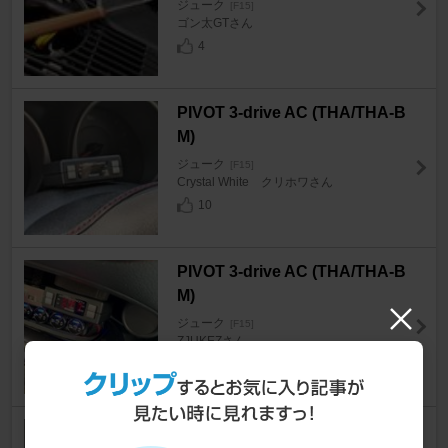
ジューク
[F15]
ゴン太GTさん
4
PIVOT 3-drive AC (THA/THA-B
M)
ジューク
[F15]
Crystal White クリホワさん
10
PIVOT 3-drive AC (THA/THA-B
M)
ジューク
[F15]
ZJUKEZさん
38
ミラリード ナンバーエッジイル