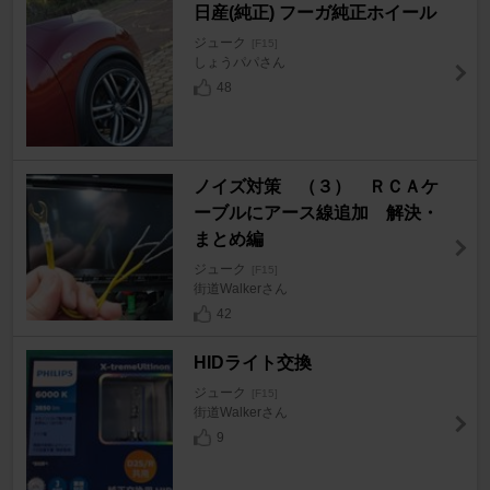
日産(純正) フーガ純正ホイール
ジューク
[F15]
しょうパパさん
48
ノイズ対策 （３） ＲＣＡケ
ーブルにアース線追加 解決・
まとめ編
ジューク
[F15]
街道Walkerさん
42
HIDライト交換
ジューク
[F15]
街道Walkerさん
9