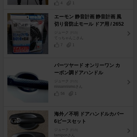
4
1
エーモン 静音計画 静音計画 風
切り音防止モール ドア用 / 2652
ジューク
[F15]
てっちゃんこさん
7
1
パーツヤード オンリーワン カ
ーボン調ドアハンドル
ジューク
[F15]
nissannismoさん
56
1
海外／不明 ドアハンドルカバー
6ピースセット
ジューク
[F15]
tamiponさん