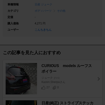
車種情報
日産 ジューク
カテゴリ
ボディパーツ
その他
定価
-
購入価格
4,271 円
ユーザー
こんちきちん
この記事を見た人におすすめ
CURIOUS models ルーフス
ポイラー
ジューク
[F15]
Kazen.Sherpaさん
27
0
日産(純正) ストライプステッカ