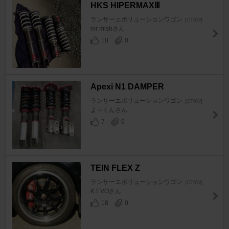
HKS HIPERMAXⅢ
ランサーエボリューションワゴン
[CT9W]
mr mishさん
10
0
Apexi N1 DAMPER
ランサーエボリューションワゴン
[CT9W]
よ～くんさん
7
0
TEIN FLEX Z
ランサーエボリューションワゴン
[CT9W]
K.EVOさん
18
0