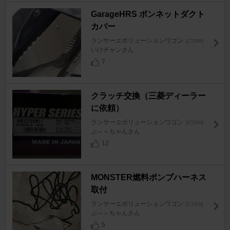
GarageHRS ボンネットダクト
カバー
ランサーエボリューションワゴン
[CT9W]
いけチャンさん
7
クラッチ交換（三菱ディーラー
に依頼）
ランサーエボリューションワゴン
[CT9W]
ぶ～～ちゃんさん
12
MONSTER燃料ポンプハーネス
取付
ランサーエボリューションワゴン
[CT9W]
ぶ～～ちゃんさん
5