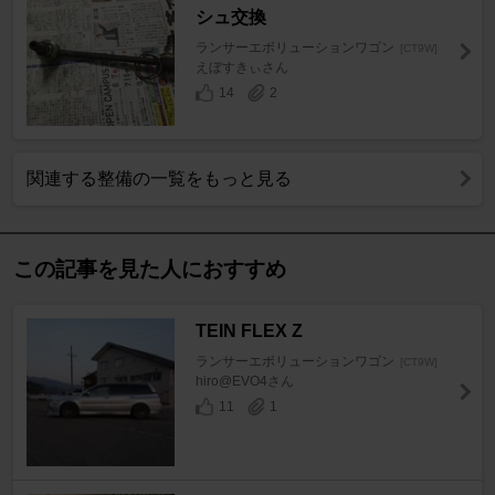
シュ交換
ランサーエボリューションワゴン
[CT9W]
えぼすきぃさん
14
2
関連する整備の一覧をもっと見る
この記事を見た人におすすめ
TEIN FLEX Z
ランサーエボリューションワゴン
[CT9W]
hiro@EVO4さん
11
1