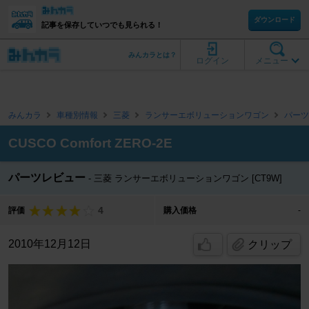
ダウンロード
記事を保存していつでも見られる！
みんカラとは？
ログイン
メニュー
みんカラ
車種別情報
三菱
ランサーエボリューションワゴン
パーツ
CUSCO Comfort ZERO-2E
パーツレビュー
三菱 ランサーエボリューションワゴン [CT9W]
4
評価
購入価格
-
2010年12月12日
クリップ