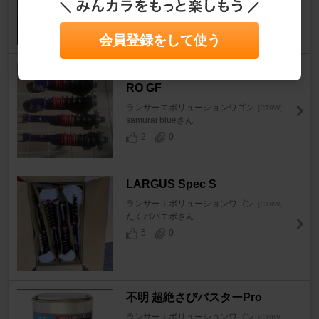
らωさん
13
0
会員登録をして使う
TANABE SUSTEC SUSTEC P
RO GF
ランサーエボリューションワゴン
[CT9W]
samurai blueさん
2
0
LARGUS Spec S
ランサーエボリューションワゴン
[CT9W]
たくパパエボさん
5
0
不明 超絶さびバスターPro
ランサーエボリューションワゴン
[CT9W]