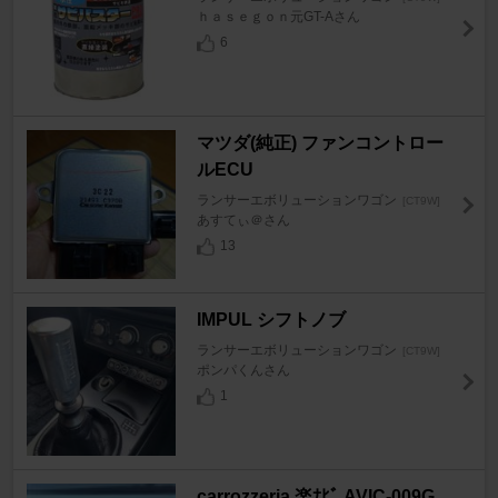
ｈａｓｅｇｏｎ元GT-Aさん
6
マツダ(純正) ファンコントロー
ルECU
ランサーエボリューションワゴン
[CT9W]
あすてぃ＠さん
13
IMPUL シフトノブ
ランサーエボリューションワゴン
[CT9W]
ポンパくんさん
1
carrozzeria 楽ﾅﾋﾞ AVIC-009G