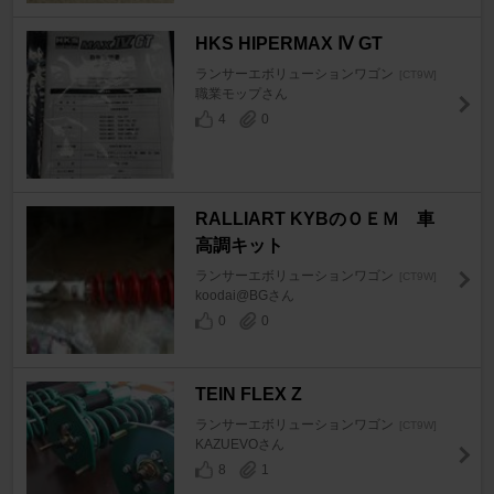
HKS HIPERMAX Ⅳ GT
ランサーエボリューションワゴン
[CT9W]
職業モップさん
4
0
RALLIART KYBのＯＥＭ 車
高調キット
ランサーエボリューションワゴン
[CT9W]
koodai@BGさん
0
0
TEIN FLEX Z
ランサーエボリューションワゴン
[CT9W]
KAZUEVOさん
8
1