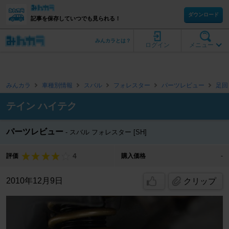
ダウンロード
記事を保存していつでも見られる！
みんカラとは？
ログイン
メニュー
みんカラ
車種別情報
スバル
フォレスター
パーツレビュー
足回
テイン ハイテク
パーツレビュー
スバル フォレスター [SH]
4
評価
購入価格
-
2010年12月9日
クリップ