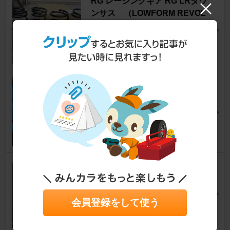
RG レーシングギア RG LRダウ
ンサス （LOWFORM REVOL
UTION）
フォレスター
[SH]
ジャン・エイジさん
8
1
PROVA ローダウンスプリング
フォレスター
[SH]
ALLIANAさん
18
0
TANABE NF210
フォレスター
[SH]
ELINGIさん
16
0
会員登録をして使う