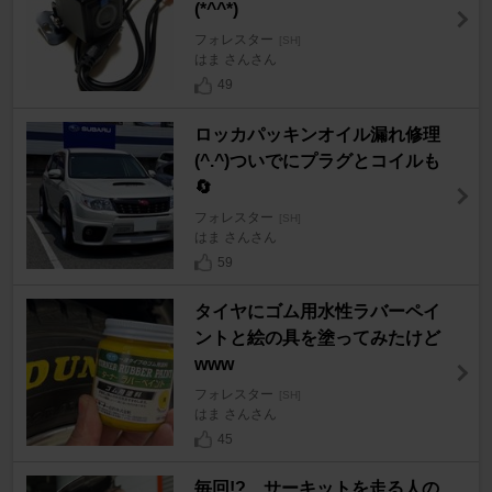
(*^^*)
フォレスター
[SH]
はま さんさん
49
ロッカパッキンオイル漏れ修理
(^.^)ついでにプラグとコイルも
🔄
フォレスター
[SH]
はま さんさん
59
タイヤにゴム用水性ラバーペイ
ントと絵の具を塗ってみたけど
www
フォレスター
[SH]
はま さんさん
45
毎回!? サーキットを走る人の