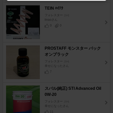
TEIN ﾊｲﾃｸ
フォレスター
[SH]
linaoさん
0
0
PROSTAFF モンスター バック
オンブラック
フォレスター
[SH]
幸せになったさん
7
スバル(純正) STI Advanced Oil
0W-20
フォレスター
[SH]
幸せになったさん
11