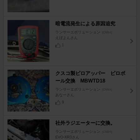
暗電流発生による原因追究
ランサーエボリューション
[CN9A]
えぼよんさん
1
クスコ製ピロアッパー ピロボ
ール交換 MBWTD18
ランサーエボリューション
[CN9A]
あなーさん
9
社外ラジエーターに交換。
ランサーエボリューション
[CN9A]
EVO-XR3さん