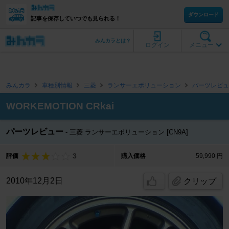
ダウンロード
記事を保存していつでも見られる！
みんカラとは？
ログイン
メニュー
みんカラ
車種別情報
三菱
ランサーエボリューション
パーツレビュ
WORKEMOTION CRkai
パーツレビュー
三菱 ランサーエボリューション [CN9A]
3
評価
購入価格
59,990 円
2010年12月2日
クリップ