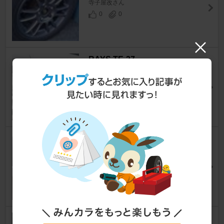
寺子屋改さん
0
0
RAYS TE-37
ランサーエボリューション
[CN9A]
よっしーCN9Aさん
6
0
不明 ＡＱＵＡ ＦＸ
ランサーエボリューション
[CN9A]
北のコペGRさん
2
0
ボルクレーシング TE37