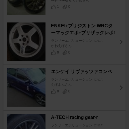
miyashin@せでぃあさん
1
0
ENKEI+ブリジストン WRCタ
ーマックエボ+ブリザックレボ1
ランサーエボリューション
[CN9A]
かわえぼさん
0
0
エンケイ リヴァッツァコンペ
ランサーエボリューション
[CN9A]
えぼよんさん
0
0
A-TECH racing gear-r
ランサーエボリューション
[CN9A]