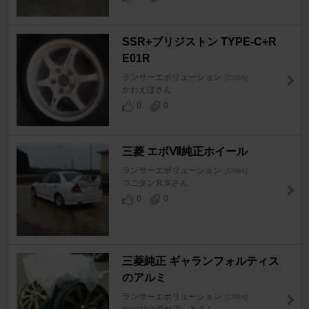
SSR+ブリジストン TYPE-C+R
E01R
ランサーエボリューション
[CN9A]
かわえぼさん
0
0
三菱 エボⅦ純正ホイール
ランサーエボリューション
[CN9A]
コニタンＲＳさん
0
0
三菱純正 ギャランフォルティス
のアルミ
ランサーエボリューション
[CN9A]