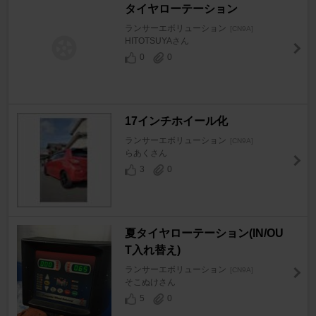
タイヤローテーション
ランサーエボリューション
[CN9A]
HITOTSUYAさん
0
0
17インチホイール化
ランサーエボリューション
[CN9A]
らあくさん
3
0
夏タイヤローテーション(IN/OU
T入れ替え)
ランサーエボリューション
[CN9A]
そこぬけさん
5
0