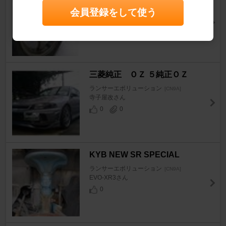
ランサーエボリューション
[CN9A]
会員登録をして使う
ひろ２２８さん
1
0
三菱純正 ＯＺ ５純正ＯＺ
ランサーエボリューション
[CN9A]
寺子屋改さん
0
0
KYB NEW SR SPECIAL
ランサーエボリューション
[CN9A]
EVO-XR3さん
0