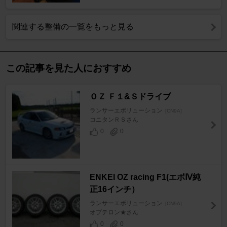
関連する整備の一覧をもっと見る
この記事を見た人におすすめ
ＯＺ Ｆ１&Ｓドライブ
ランサーエボリューション
[CN9A]
コニタンＲＳさん
0
0
ENKEI OZ racing F1(エボⅣ純
正16インチ）
ランサーエボリューション
[CN9A]
オプテロン★さん
0
0