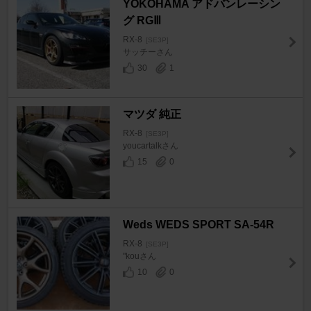
YOKOHAMA アドバンレーシン
グ RGⅢ
RX-8
[SE3P]
サッチーさん
30
1
マツダ 純正
RX-8
[SE3P]
youcartalkさん
15
0
Weds WEDS SPORT SA-54R
RX-8
[SE3P]
"kouさん
10
0