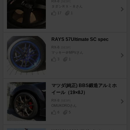
RX-8
[SE3P]
タダシＲＸ－８さん
17
1
RAYS 57Ultimate SC spec
RX-8
[SE3P]
マッキー＠MPVさん
3
1
マツダ(純正) BBS鍛造アルミホ
イール（19×8J）
RX-8
[SE3P]
OMUKOROさん
6
5