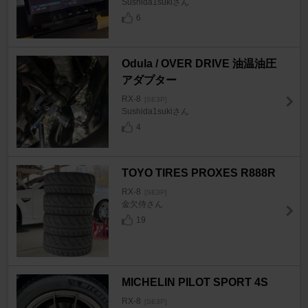
Sushida1sukiさん
6
Odula / OVER DRIVE 油温油圧
アダプター
RX-8
[SE3P]
Sushida1sukiさん
4
TOYO TIRES PROXES R888R
RX-8
[SE3P]
金欠侍さん
19
MICHELIN PILOT SPORT 4S
RX-8
[SE3P]