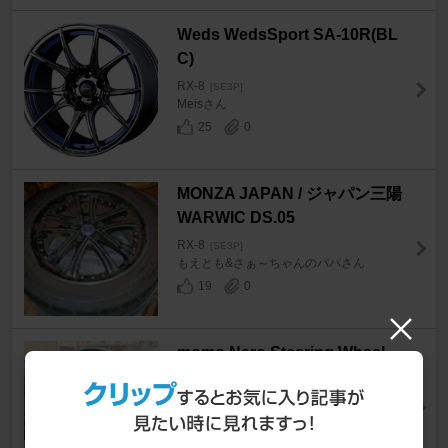
Weds WedsSport SA-10R(BL
C)
RX-8
[SE3P]
Meisさん
25
0
MONZA JAPAN / ジャパン三陽
WARWIC DS.05
RX-8
[SE3P]
もえとも&さぁ～ちゃんのパパさん
19
0
momo Nero Steering Wheel
RX-8
[SE3P]
RENS2Kさん
519