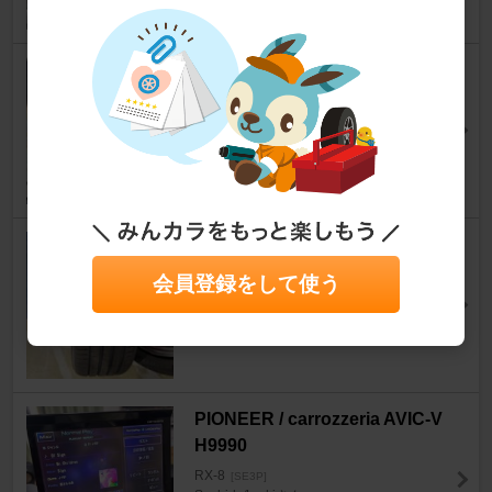
LOVCA Racing 5w-30
RX-8
[SE3P]
Sushida1sukiさん
2
FALKEN AZENIS FK520L
RX-8
[SE3P]
会員登録をして使う
紫野郎さん
12
PIONEER / carrozzeria AVIC-V
H9990
RX-8
[SE3P]