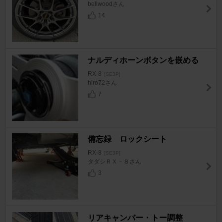
bellwoodさん
14
ナルディホーンボタンを嵌める
RX-8
[SE3P]
hiro72さん
7
備忘録 ロックシート
RX-8
[SE3P]
タダシＲＸ－８さん
3
リアキャンバー・トー調整