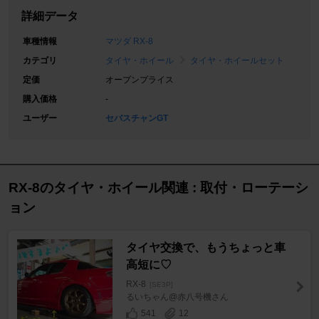
詳細データ
車種情報
マツダ RX-8
カテゴリ
タイヤ・ホイール
タイヤ・ホイールセット
定価
オープンプライス
購入価格
-
ユーザー
セバスチャンGT
RX-8のタイヤ・ホイール関連 : 取付・ローテーシ
ョン
タイヤ交換で、もうちょっと車
高短に♡
RX-8
[SE3P]
るいちゃん@赤八号機さん
541
12