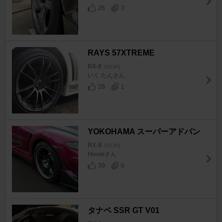
26
3
RAYS 57XTREME
RX-8
[SE3P]
いく たんさん
28
1
YOKOHAMA スーパーアドバン
RX-8
[SE3P]
Hi∞veさん
39
0
タナベ SSR GT V01