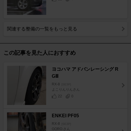
関連する整備の一覧をもっと見る
この記事を見た人におすすめ
ヨコハマ アドバンレーシング R
GⅢ
RX-8
[SE3P]
よこりんりんさん
22
0
ENKEI PF05
RX-8
[SE3P]
GORO.さん