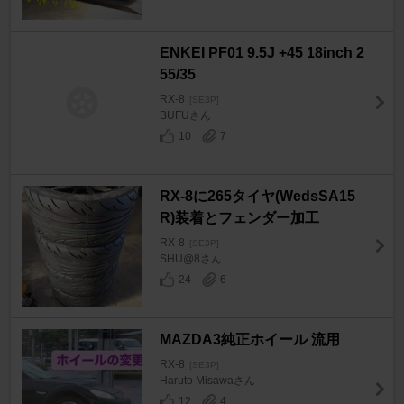
ENKEI PF01 9.5J +45 18inch 2
55/35
RX-8
[SE3P]
BUFUさん
10
7
RX-8に265タイヤ(WedsSA15
R)装着とフェンダー加工
RX-8
[SE3P]
SHU@8さん
24
6
MAZDA3純正ホイール 流用
RX-8
[SE3P]
Haruto Misawaさん
12
4