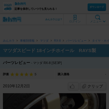
ダウンロード
記事を保存していつでも見られる！
みんカラとは？
ログイン
メニュー
みんカラ
車種別情報
マツダ
RX-8
パーツレビュー
タイヤ・ホ
マツダスピード 18インチホイール RAYS製
パーツレビュー
マツダ RX-8 [SE3P]
5
評価
購入価格
-
2010年12月2日
クリップ