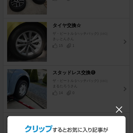
タイヤ交換☆
ザ・ビートル (ハッチバック)
[16C]
きぃとんさん
15
1
スタッドレス交換😅
ザ・ビートル (ハッチバック)
[16C]
まるたろうさん
14
0
オフタイヤに交換
ザ・ビートル (ハッチバック)
[16C]