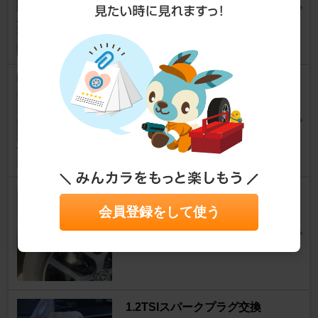
ゲル２さん
8
0
サマータイヤ交換2026
ザ・ビートル (ハッチバック)
[16C]
ニヤさん
19
0
タイヤ交換
会員登録をして使う
ザ・ビートル (ハッチバック)
[16C]
NODU9さん
8
0
1.2TSIスパークプラグ交換