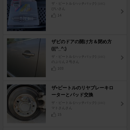
ザ・ビートル (ハッチバック)
[16C]
びいさん
14
ザビのドアの開け方＆閉め方
(((^_^;)
ザ・ビートル (ハッチバック)
[16C]
のぶりん２号さん
103
ザ•ビートルのリヤブレーキロ
ーターとパッド交換
ザ・ビートル (ハッチバック)
[16C]
マトさんさん
15