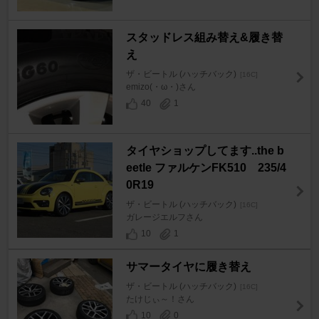
スタッドレス組み替え&履き替
え
ザ・ビートル (ハッチバック)
[16C]
emizo(・ω・)さん
40
1
タイヤショップしてます..the b
eetle ファルケンFK510 235/4
0R19
ザ・ビートル (ハッチバック)
[16C]
ガレージエルフさん
10
1
サマータイヤに履き替え
ザ・ビートル (ハッチバック)
[16C]
たけじぃ～！さん
10
0