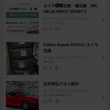
タイヤ🛞🛞交換 備忘録 MIC
HELIN PIROT SPORT 5
ザ・ビートル (ハッチバック)
[16C]
シャバ～二さん
41
0
Falken Azenis FK510にタイヤ
交換
ザ・ビートル (ハッチバック)
[16C]
zuniさん
29
2
社外持込アルミ組付
ザ・ビートル (ハッチバック)
[16C]
ゆう-The Beetle-さん
54
1