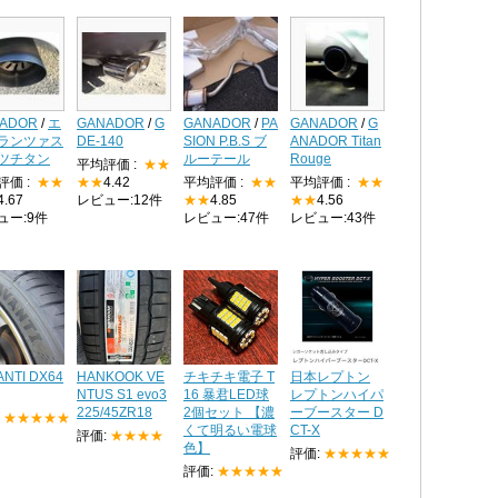
ADOR
/
エ
GANADOR
/
G
GANADOR
/
PA
GANADOR
/
G
ランツァス
DE-140
SION P.B.S ブ
ANADOR Titan
ツチタン
ルーテール
Rouge
平均評価 :
★★
評価 :
★★
★★
4.42
平均評価 :
★★
平均評価 :
★★
4.67
レビュー:12件
★★
4.85
★★
4.56
ュー:9件
レビュー:47件
レビュー:43件
ANTI DX64
HANKOOK VE
チキチキ電子 T
日本レプトン
NTUS S1 evo3
16 暴君LED球
レプトンハイパ
225/45ZR18
2個セット 【濃
ーブースター D
:
★★★★★
くて明るい電球
CT-X
評価:
★★★★
色】
評価:
★★★★★
評価:
★★★★★