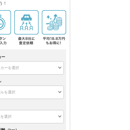
う！
カー
ル
距離（km）