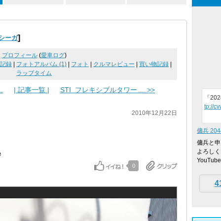
]
シーガ
プロフィール
(
愛車ログ
)
記録
|
フォトアルバム (1)
|
フォト
|
クルマレビュー
|
買い物記録
|
ラップタイム
.
| 記事一覧 |
STI フレキシブルタワー ... >>
「20
tp://c
2010年12月22日
傭兵 204
傭兵と申
よろしく
e
YouTube
0
4