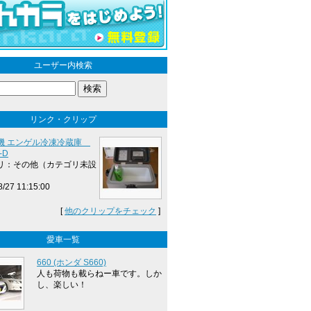
ユーザー内検索
リンク・クリップ
機 エンゲル冷凍冷蔵庫
-D
リ：その他（カテゴリ未設
8/27 11:15:00
[
他のクリップをチェック
]
愛車一覧
660 (ホンダ S660)
人も荷物も載らねー車です。しか
し、楽しい！