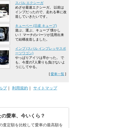
スバル エクシーガ
めざせ最速エクシーガ。 以前は
インプだったので、走れる車に改
造していきたいです。
キューペー (日産 キューブ)
遊ぶ、運ぶ、キューブ 懐かし
い！ マーチのパーツが流用出来
て結構改造しました。
インプ (スバル インプレッサスポ
ーツワゴン)
やっぱりアイツは早かった。 で
も、今度の7人乗りも負けないよ
うにしてやる。
[
愛車一覧
]
ルプ
｜
利用規約
｜
サイトマップ
たの愛車、今いくら？
の査定額を比較して愛車の最高額を