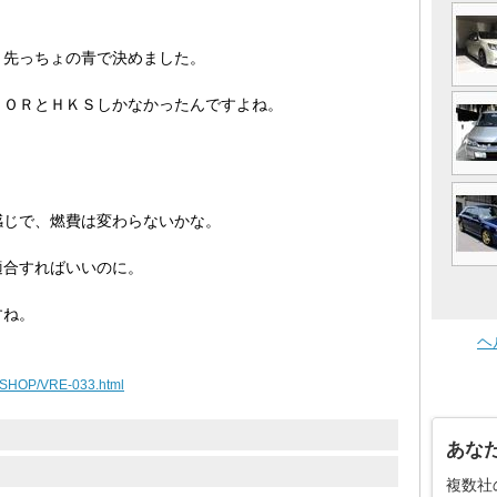
、先っちょの青で決めました。
ＤＯＲとＨＫＳしかなかったんですよね。
感じで、燃費は変わらないかな。
適合すればいいのに。
すね。
ヘ
jp/SHOP/VRE-033.html
あな
複数社