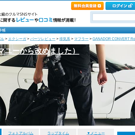
バル
>
エクシーガ
>
パーツレビュー
>
排気系
>
マフラー
>
GANADOR CONVERT Rou
マユーから改めました）
フォトアルバム
ラップタイム
▼メニュー