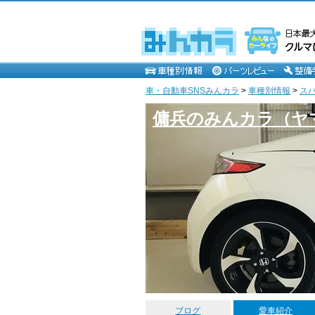
車・自動車SNSみんカラ
>
車種別情報
>
ス
傭兵のみんカラ（ヤ
ブログ
愛車紹介