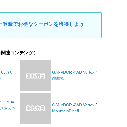
マイカー登録でお得なクーポンを獲得しよう
 の関連コンテンツ )
-657(サ
GANADOR 4WD Vertex
/
へ
龍胆丸
ラー＆JA
GANADOR 4WD Vertex
/
ぎさん＠
MountainRicefi ...