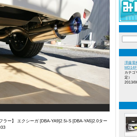
澤藤電
MD14F
カテゴ
定）
2013/0
 エクシーガ [DBA-YA9]2.5i-S [DBA-YA5]2.0ター
033