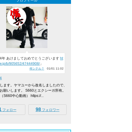
プロフィール
24年 あけましておめでとうございます
ht
vw.jp/b/905652/47444908/
」
何シテル？
01/01 11:02
4
します。ヤマユーから改名しましたので、
お願いします。 S660とエクシーガ所有。
（S660中心動画） https://...
1
98
フォロー
フォロワー