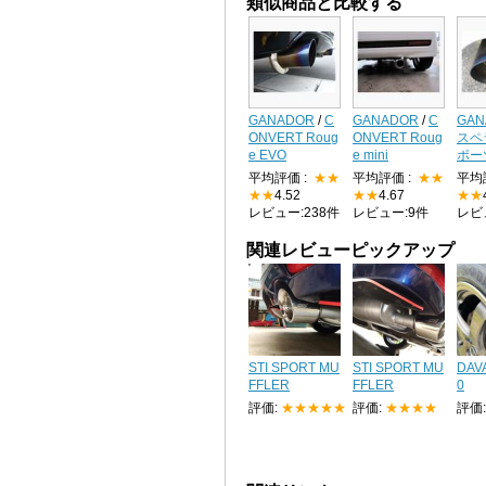
類似商品と比較する
GANADOR
/
C
GANADOR
/
C
GAN
ONVERT Roug
ONVERT Roug
スペ
e EVO
e mini
ポー
平均評価 :
★★
平均評価 :
★★
平均
★★
4.52
★★
4.67
★★
レビュー:238件
レビュー:9件
レビ
関連レビューピックアップ
STI SPORT MU
STI SPORT MU
DAV
FFLER
FFLER
0
評価:
★★★★★
評価:
★★★★
評価