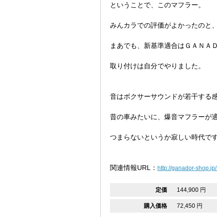
ということで、このマフラー。
みんカラでの評価がよかったのと
まあでも、新基準適合はＧＡＮＡ
取り付けは自分でやりました。
音はボクサーサウンドが若干する
昔の車みたいに、爆音マフラーが
つまらないというか寂しい時代で
関連情報URL：
http://ganador-shop.
定価
144,900 円
購入価格
72,450 円