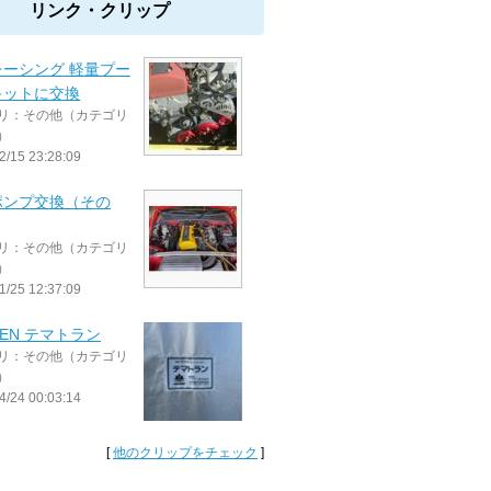
リンク・クリップ
レーシング 軽量プー
キットに交換
リ：その他（カテゴリ
）
2/15 23:28:09
ポンプ交換（その
リ：その他（カテゴリ
）
1/25 12:37:09
DEN テマトラン
リ：その他（カテゴリ
）
4/24 00:03:14
[
他のクリップをチェック
]