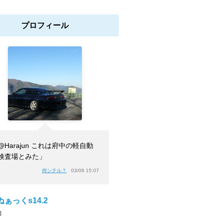
プロフィール
@Harajun これは府中の軽自動
検査場とみた」
何シテル？
03/08 15:07
ぁっくs14.2
]