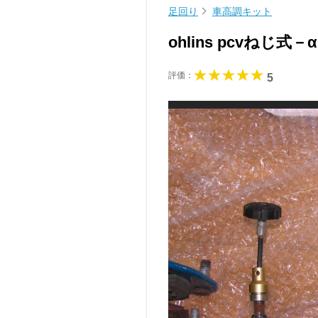
足回り
車高調キット
ohlins pcvねじ式－
評価：
5