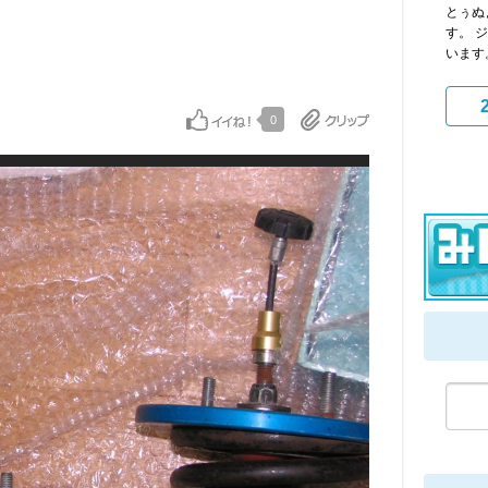
とぅぬ
す。 
います
α
0