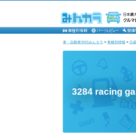
車・自動車SNSみんカラ
>
車種別情報
>
日
3284 racing g