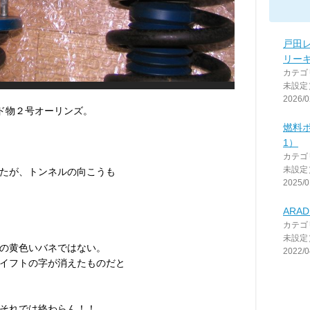
戸田
リー
カテゴ
未設定
2026/0
ンド物２号オーリンズ。
燃料
1）
カテゴ
未設定
たが、トンネルの向こうも
2025/0
ARA
カテゴ
未設定
の黄色いバネではない。
2022/0
イフトの字が消えたものだと
それでは終わらん！！