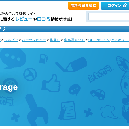
産
>
シルビア
>
パーツレビュー
>
足回り
>
車高調キット
>
OHLINS PCV [とぅぬぁっく
arage