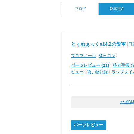
ブログ
愛車紹介
とぅぬぁっくs14.2の愛車
[
日
プロフィール
(
愛車ログ
)
パーツレビュー (21)
|
整備手帳 (9
ビュー
|
買い物記録
|
ラップタイ
<< MO
パーツレビュー