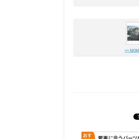
<< MO