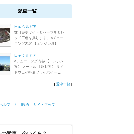
愛車一覧
日産 シルビア
世田谷ホワイトとパープルとレ
ッド三色を操ります。 ○チュー
ニング内容 【エンジン系】 ...
日産 シルビア
○チューニング内容 【エンジン
系】 ノーマル 【駆動系】 サイ
ドウェイ軽量フライホイー ...
[
愛車一覧
]
ヘルプ
｜
利用規約
｜
サイトマップ
たの愛車、今いくら？