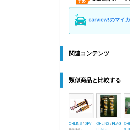
carview!の
関連コンテンツ
類似商品と比較する
OHLINS
/
DFV
OHLINS
/
FLAG
OH
FLAG-L
& T
平均評価 :