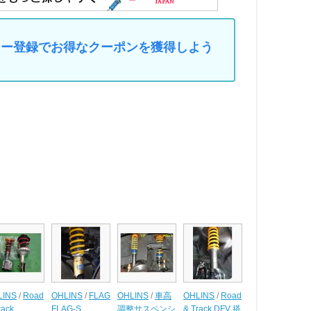
マイカー登録でお得なクーポンを獲得しよう
LINS
/
Road
OHLINS
/
FLAG
OHLINS
/
車高
OHLINS
/
Road
rack
FLAG-S
調整サスペンシ
& Track DFV 搭