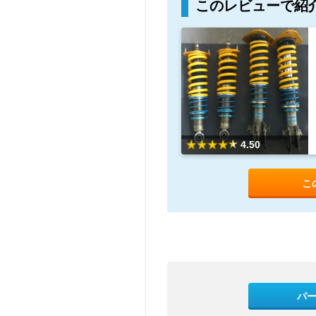
このレビューで紹
4.50
こ
パ