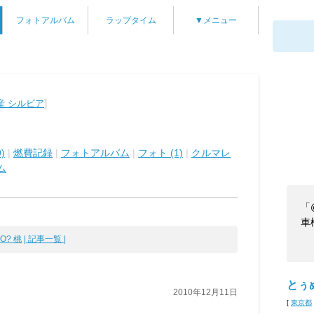
フォトアルバム
ラップタイム
▼メニュー
]
産 シルビア
)
|
燃費記録
|
フォトアルバム
|
フォト (1)
|
クルマレ
ム
「
車
MO? 桃
| 記事一覧 |
とぅぬ
2010年12月11日
[
東京都