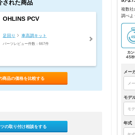
介された商品
複数社
調べよ
OHLINS PCV
足回り
車高調キット
パーツレビュー件数：667件
メー
の商品の価格を比較する
モデ
年式
ーツの取り付け相談をする