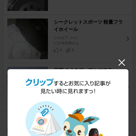
シークレットスポーツ 軽量フラ
イホイール
シルビア
[S14]
にか＠自然さん
0
0
不明 ８０Φデュアルマフラー
シルビア
[S14]
かぴ＠のりものがかりさん
0
Rismy オリジナルアルミ2層
シルビア
[S14]
モンキー・B・ルヒーさん