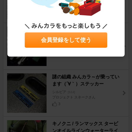
1
ＴＥＩＮ ＴＹＰＥ ＨＥ
シルビア
[S14]
会員登録をして使う
M GARAGEさん
0
謎の組織 みんカラ～が乗ってい
ます（´∀｀）ステッカー
シルビア
[S14]
プロジェクト スネークさん
3
キノクニ / ランマックス タービ
ンオイルラインウォーターライ