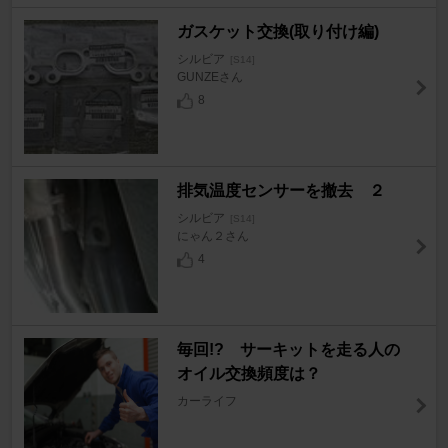
ガスケット交換(取り付け編)
シルビア
[S14]
GUNZEさん
8
排気温度センサーを撤去 ２
シルビア
[S14]
にゃん２さん
4
毎回!? サーキットを走る人の
オイル交換頻度は？
カーライフ