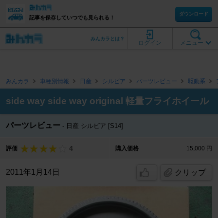
ダウンロード
記事を保存していつでも見られる！
みんカラとは？
ログイン
メニュー
みんカラ
車種別情報
日産
シルビア
パーツレビュー
駆動系
side way side way original 軽量フライホイール
パーツレビュー
日産 シルビア [S14]
4
評価
購入価格
15,000 円
2011年1月14日
クリップ