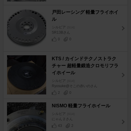
戸田レーシング 軽量フライホイ
ル
シルビア
[S14]
SR13Bさん
0
0
KTS / カインドテクノストラク
チャー 超軽量鍛造クロモリフラ
イホイール
シルビア
[S14]
Ryosuke@そこの赤いのさん
2
0
NISMO 軽量フライホイール
シルビア
[S14]
にゃん２さん
43
2