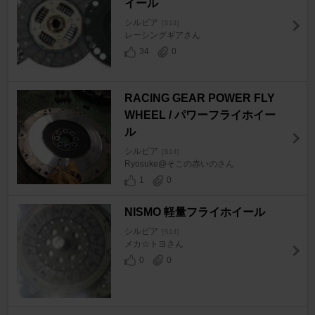
イール
シルビア
[S14]
レーシングギアさん
34
0
RACING GEAR POWER FLY
WHEEL / パワーフライホイー
ル
シルビア
[S14]
Ryosuke@そこの赤いのさん
1
0
NISMO 軽量フライホイール
シルビア
[S14]
メカ☆トヨさん
0
0