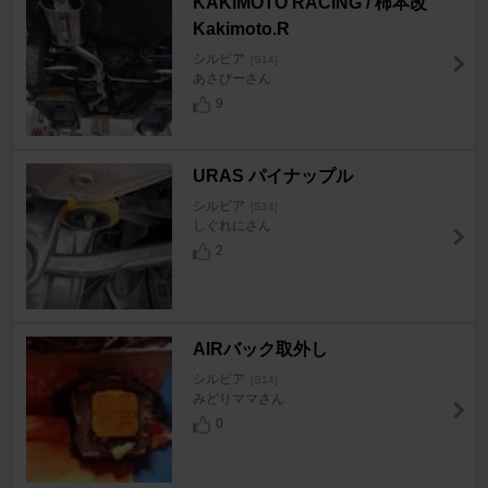
KAKIMOTO RACING / 柿本改
Kakimoto.R
シルビア
[S14]
あさびーさん
9
URAS パイナップル
シルビア
[S14]
しぐれにさん
2
AIRバック取外し
シルビア
[S14]
みどりママさん
0