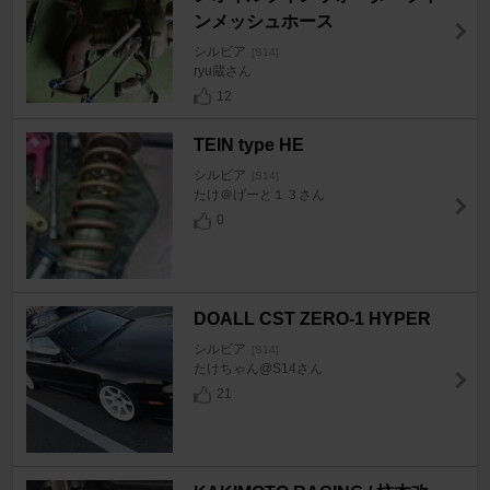
ンメッシュホース
シルビア
[S14]
ryu蔵さん
12
TEIN type HE
シルビア
[S14]
たけ＠げーと１３さん
0
DOALL CST ZERO-1 HYPER
シルビア
[S14]
たけちゃん@S14さん
21