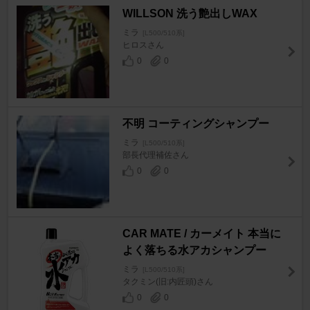
WILLSON 洗う艶出しWAX
ミラ
[L500/510系]
ヒロスさん
0
0
不明 コーティングシャンプー
ミラ
[L500/510系]
部長代理補佐さん
0
0
CAR MATE / カーメイト 本当に
よく落ちる水アカシャンプー
ミラ
[L500/510系]
タクミン(旧:内匠頭)さん
0
0