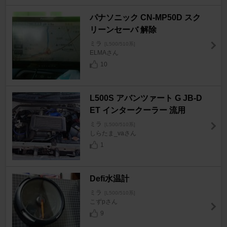
パナソニック CN-MP50D スク
リーンセーバ 解除
ミラ
[L500/510系]
ELMAさん
10
L500S アバンツァート G JB-D
ET インタークーラー 流用
ミラ
[L500/510系]
しらたま_vaさん
1
Defi水温計
ミラ
[L500/510系]
こずpさん
9