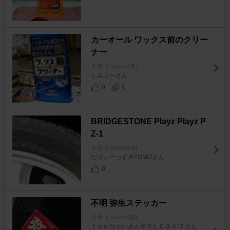
カーオール ワックス前のクリー
ナー
ミラ
[L500/510系]
しみぶーさん
0
1
BRIDGESTONE Playz Playz P
Z-1
ミラ
[L500/510系]
だりぃーっす＠TOMOさん
0
不明 弥生ステッカー
ミラ
[L500/510系]
ｔｏｍぢゃいあん＠ＤＬＣ２４/７さん