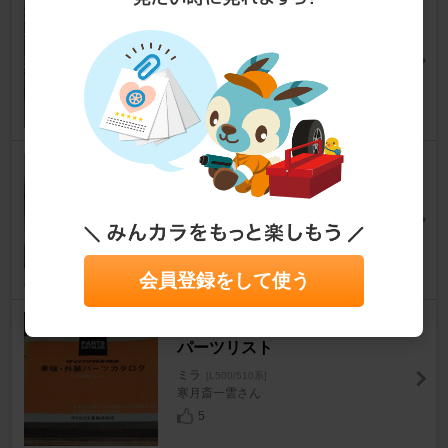
SHIBATIRE / シバタイヤ R23 1
75/60R13 280
ミラ
[L500/510系]
りょう@AvanzatoRさん
4
KC TECHNICA パワーMAX GT
ミラ
[L500/510系]
ソアレさん
23
会員登録をして使う
ダイハツ(純正) パーツカタログ/
パーツリスト
ミラ
[L500/510系]
寒月斎一雲さん
5