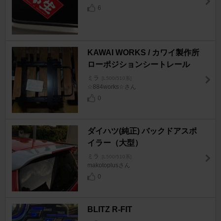
6
KAWAI WORKS / カワイ製作所
ローポジションシートレール
ミラ
[L500/510系]
☆884works☆さん
0
ダイハツ(純正) バックドアスポ
イラー（大型）
ミラ
[L500/510系]
makotoplusさん
0
BLITZ R-FIT