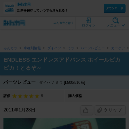
ダウンロード
記事を保存していつでも見られる！
みんカラとは？
ログイン
メニュー
みんカラ
車種別情報
ダイハツ
ミラ
パーツレビュー
カーケア
ENDLESS エンドレスアドバンス ホイールピカ
ピカ！とるぞ～
パーツレビュー
ダイハツ ミラ [L500/510系]
5
評価
購入価格
-
2011年1月28日
クリップ