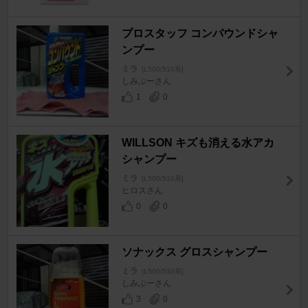
プロスタッフ コンパウンドシャ
ンプー
ミラ
[L500/510系]
しみぶーさん
1
0
WILLSON キズも消える水アカ
シャンプー
ミラ
[L500/510系]
ヒロスさん
0
0
ソナックス グロスシャンプー
ミラ
[L500/510系]
しみぶーさん
3
0