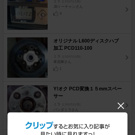
ミラ
[L500/510系]
JBトーチャンさん
4
オリジナル L600ディスクハブ
加工 PCD110-100
ミラ
[L500/510系]
車泥棒さん
1
Y!オク PCD変換１５mmスペー
サー
ミラ
[L500/510系]
パンダミラさん
4