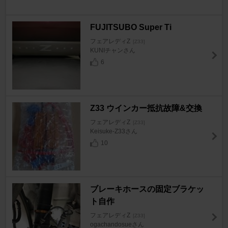
FUJITSUBO Super Ti
フェアレディZ
[Z33]
KUNIチャンさん
6
Z33 ウインカー抵抗故障&交換
フェアレディZ
[Z33]
Keisuke-Z33さん
10
ブレーキホースの固定ブラケッ
ト自作
フェアレディZ
[Z33]
ogachandosueさん