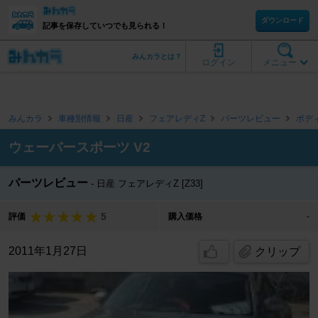
ダウンロード
記事を保存していつでも見られる！
みんカラとは？
ログイン
メニュー
みんカラ
車種別情報
日産
フェアレディZ
パーツレビュー
ボデ
ウェーバースポーツ V2
パーツレビュー
日産 フェアレディZ [Z33]
5
評価
購入価格
-
2011年1月27日
クリップ