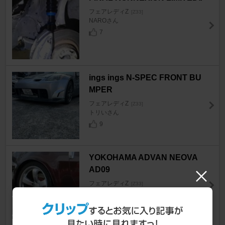
フェアレディZ
[Z33]
NAROさん
7
ings ings N-SPEC FRONT BU
MPER
フェアレディZ
[Z33]
トリいさん
9
YOKOHAMA ADVAN NEOVA
AD09
フェアレディZ
[Z33]
KUNIチャンさん
7