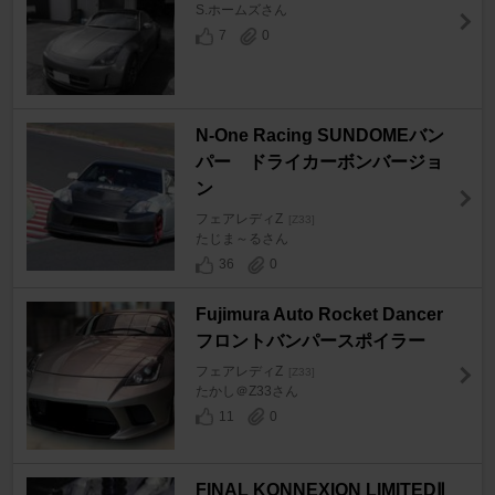
S.ホームズさん
7
0
N-One Racing SUNDOMEバン
パー ドライカーボンバージョ
ン
フェアレディZ
[Z33]
たじま～るさん
36
0
Fujimura Auto Rocket Dancer
フロントバンパースポイラー
フェアレディZ
[Z33]
たかし＠Z33さん
11
0
FINAL KONNEXION LIMITEDⅡ