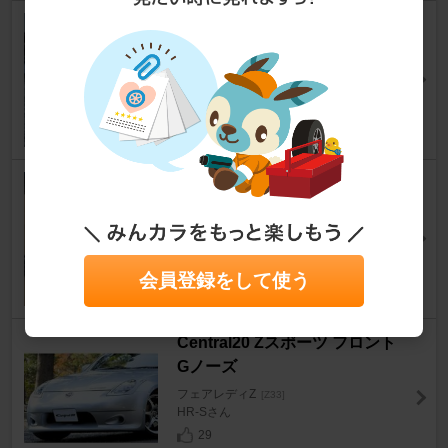
HPI 汎用オイルクーラー(サイド
タンク)
フェアレディZ
[Z33]
トリいさん
10
FINAL KONNEXION LIMITEDⅡ
フェアレディZ
[Z33]
中田弘道さん
7
会員登録をして使う
Central20 Zスポーツ フロント
Gノーズ
フェアレディZ
[Z33]
HR-Sさん
29