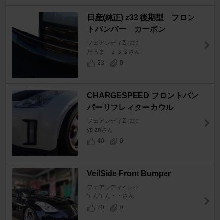
日産(純正) z33 後期型 フロン
トバンパー カーボン
フェアレディZ
[Z33]
だるま ｚ３３さん
23
0
CHARGESPEED フロントバン
パーリフレィターカウル
フェアレディZ
[Z33]
ys-znさん
40
0
VeilSide Front Bumper
フェアレディZ
[Z33]
てんてん・・さん
20
0