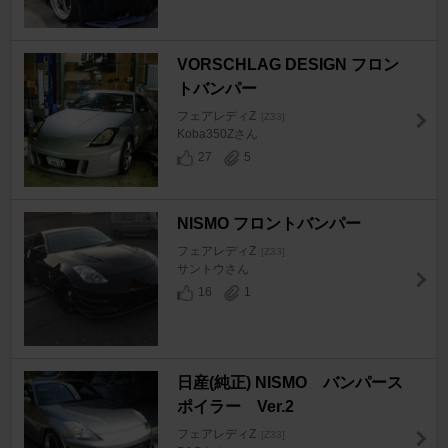
VORSCHLAG DESIGN フロン
トバンパー
フェアレディZ
[Z33]
Koba350Zさん
27
5
NISMO フロントバンパー
フェアレディZ
[Z33]
サントウさん
16
1
日産(純正) NISMO バンパース
ポイラー Ver.2
フェアレディZ
[Z33]