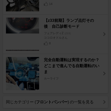
14
【z33前期】ランプ点灯その
後 自己診断モード
フェアレディZ
[Z33]
ココロオドルさん
8
完全自動運転は実現するのか？
どこまで進んでる自動運転のい
ま
カーライフ
同じカテゴリー (
フロントバンパー
) の一覧を見る