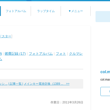
フォトアルバム
ラップタイム
▼メニュー
]
ードスター
)
|
燃費記録 (17)
|
フォトアルバム
|
フォト
|
クルマレ
ム
col.
col
 ...
| 記事一覧 |
メインキー電池交換（1389 ... >>
作業日：2011年3月26日