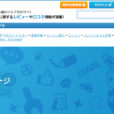
W
>
Z3 ロードスター
>
整備手帳
>
エンジン廻り
>
エンジン
>
エンジンオイル交換
>
[col.masa]
ージ