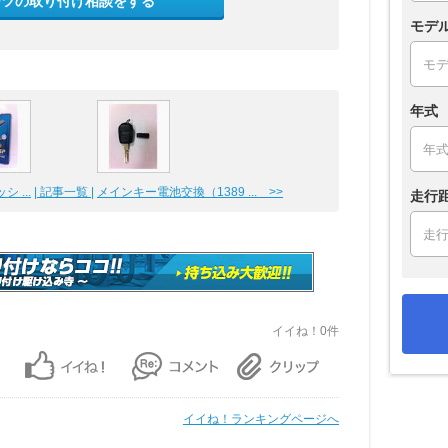
ーツの取り付け相談をする
モデ
年式
 ...
| 記事一覧 |
メインキー電池交換（1389 ... >>
走行
イイね！0件
イイね！ランキングページへ