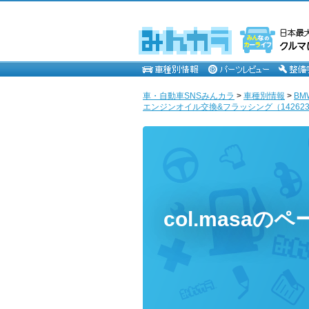
車・自動車SNSみんカラ
>
車種別情報
>
BM
エンジンオイル交換&フラッシング（142623km） 
col.masaのペ