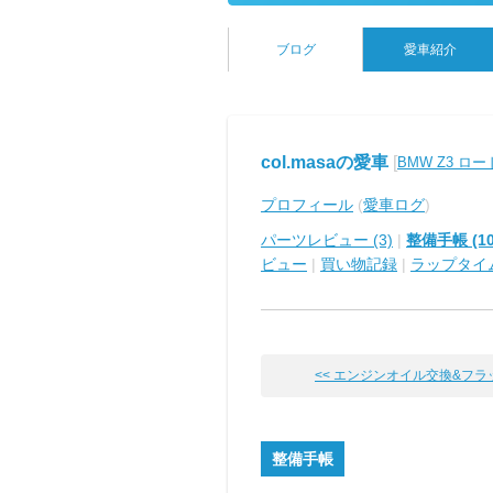
ブログ
愛車紹介
col.masaの愛車
[
BMW Z3 ロ
プロフィール
(
愛車ログ
)
パーツレビュー (3)
|
整備手帳 (10
ビュー
|
買い物記録
|
ラップタイ
<< エンジンオイル交換&フラッシ
整備手帳