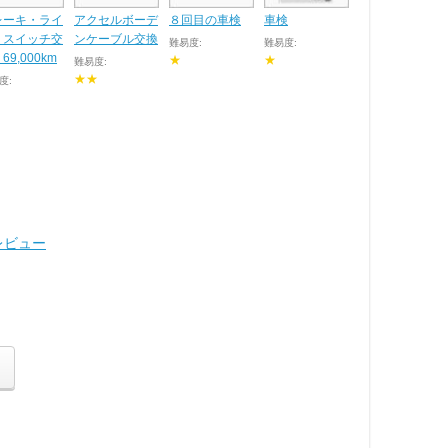
レーキ・ライ
アクセルボーデ
８回目の車検
車検
・スイッチ交
ンケーブル交換
難易度:
難易度:
69,000km
★
★
難易度:
★★
度:
ツレビュー