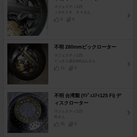
マジェスティ125
ＪＯＫＥＲ ＥＸさん
9
0
不明 280mmビックローター
マジェスティ125
ぐっさん@おkeiはんさん
11
0
不明 台湾製 (ﾏｼﾞｪｽﾃｨ125 Fi) デ
ィスクローター
マジェスティ125
外さん
35
0