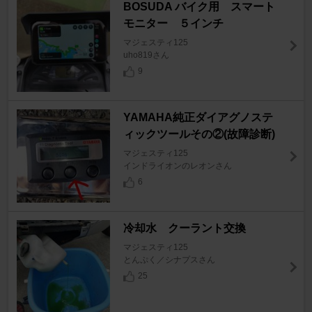
BOSUDA バイク用 スマート
モニター ５インチ
マジェスティ125
uho819さん
9
YAMAHA純正ダイアグノステ
ィックツールその②(故障診断)
マジェスティ125
インドライオンのレオンさん
6
冷却水 クーラント交換
マジェスティ125
とんぷく／シナプスさん
25