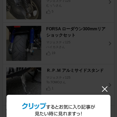
マジェスティ125
むぅ㌧さん
5
FORSA ローダウン300mmリア
ショックセット
マジェスティ125
ハイカスさん
19
Ｒ.Ｐ.Ｍ アルミサイドスタンド
マジェスティ125
To.TOMOさん
1
キジマ フューエルライン・ホー