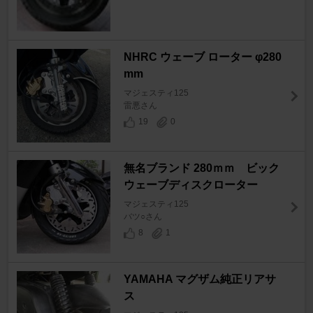
NHRC ウェーブ ローター φ280
mm
マジェスティ125
雷悪さん
19
0
無名ブランド 280ｍｍ ビック
ウェーブディスクローター
マジェスティ125
バツ○さん
8
1
YAMAHA マグザム純正リアサ
ス