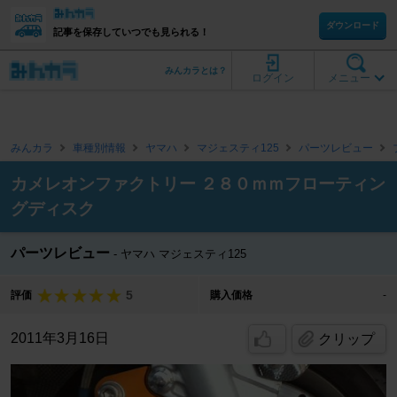
ダウンロード
記事を保存していつでも見られる！
みんカラとは？
ログイン
メニュー
みんカラ
車種別情報
ヤマハ
マジェスティ125
パーツレビュー
カメレオンファクトリー ２８０ｍｍフローティン
グディスク
パーツレビュー
ヤマハ マジェスティ125
5
評価
購入価格
-
2011年3月16日
クリップ