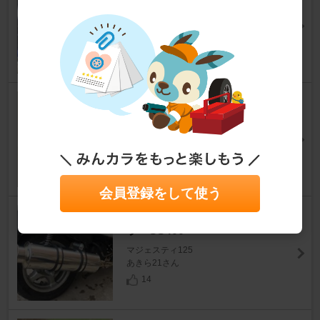
ス
マジェスティ125
しるばーりーだーさん
8
彦根市？ 彦根 鳥人間コンテス
ト ステッカー
マジェスティ125
外さん
13
会員登録をして使う
BEAMS フルエキゾーストマフ
ラーSS400
マジェスティ125
あきら21さん
14