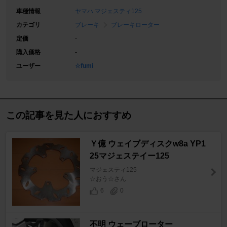
車種情報
ヤマハ マジェスティ125
カテゴリ
ブレーキ
ブレーキローター
定価
-
購入価格
-
ユーザー
☆fumi
この記事を見た人におすすめ
Ｙ億 ウェイブディスクw8a YP1
25マジェステイー125
マジェスティ125
☆おう☆さん
6
0
不明 ウェーブローター