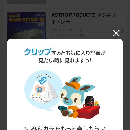
ASTRO PRODUCTS マグネッ
トトレー
アルテッツァジータ
テッツァロケットさん
8
0
不明。 車の下に潜るヤーツ
アルテッツァジータ
tomy1031さん
4
0
トヨタ(純正) 純正OPサイドステ
ップ
アルテッツァジータ
まっつらさん