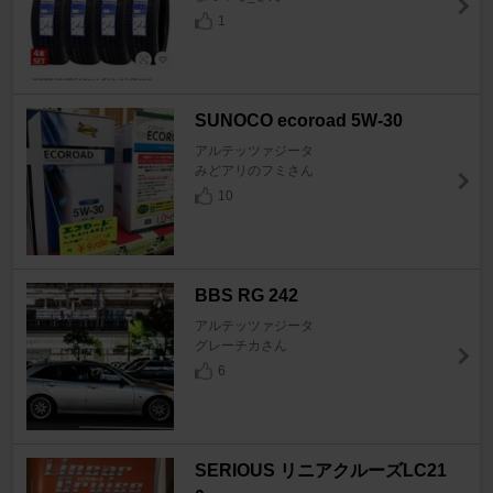
1
SUNOCO ecoroad 5W-30
アルテッツァジータ
みどアリのフミさん
10
BBS RG 242
アルテッツァジータ
グレーチカさん
6
SERIOUS リニアクルーズLC21