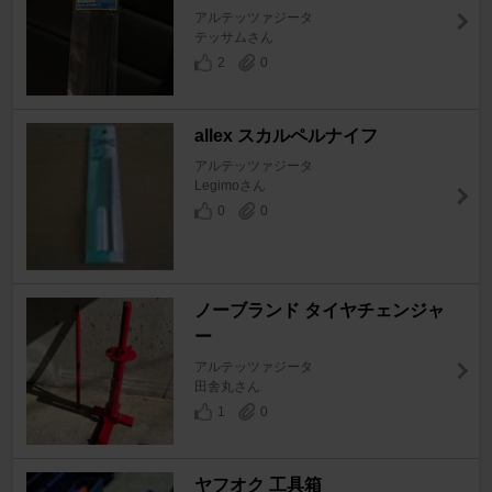
アルテッツァジータ
テッサムさん
2
0
allex スカルペルナイフ
アルテッツァジータ
Legimoさん
0
0
ノーブランド タイヤチェンジャ
ー
アルテッツァジータ
田舎丸さん
1
0
ヤフオク 工具箱