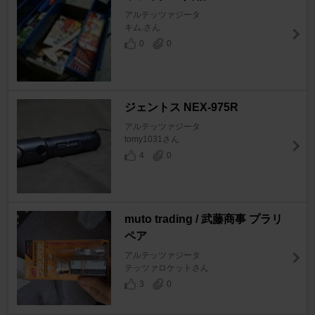
アルテッツァジータ
キム.さん
0
0
ジェントス NEX-975R
アルテッツァジータ
tomy1031さん
4
0
muto trading / 武藤商事 プラリ
ペア
アルテッツァジータ
テッツァロケットさん
3
0