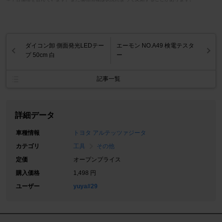
ダイコン卸 側面発光LEDテー
エーモン NO.A49 検電テスタ
プ 50cm 白
ー
記事一覧
詳細データ
車種情報
トヨタ アルテッツァジータ
カテゴリ
工具
その他
定価
オープンプライス
購入価格
1,498 円
ユーザー
yuya#29