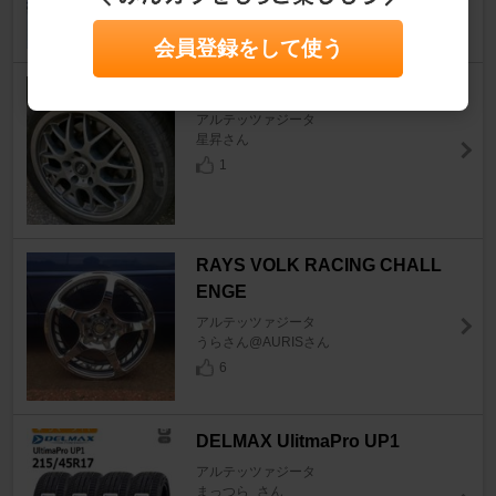
2
会員登録をして使う
PIRELLI CINTURATO P1
アルテッツァジータ
星昇さん
1
RAYS VOLK RACING CHALL
ENGE
アルテッツァジータ
うらさん@AURISさん
6
DELMAX UlitmaPro UP1
アルテッツァジータ
まっつら_さん