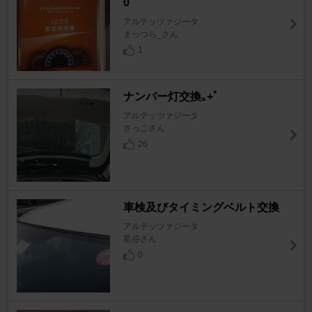
0
アルテッツァジータ
まっつら_さん
1
ナンバー灯交換｡+ﾟ
アルテッツァジータ
さっこさん
26
車検及びタイミングベルト交換
アルテッツァジータ
星谷さん
0