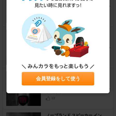
黒, 3.5cm光沢黒)
CR-Z
[ZF]
ポム爺さん
14
R SPEC カメラ接続アダプタ
ー
CR-Z
[ZF]
ポム爺さん
11
ノーブランド 3D 赤バッチ エン
会員登録をして使う
ブレム
CR-Z
[ZF]
ポム爺さん
13
ノーブランド スピーカー イン