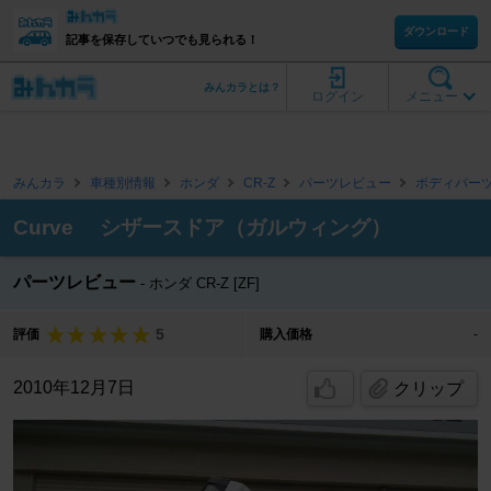
ダウンロード
記事を保存していつでも見られる！
みんカラとは？
ログイン
メニュー
みんカラ
車種別情報
ホンダ
CR-Z
パーツレビュー
ボディパー
Curve シザースドア（ガルウィング）
パーツレビュー
ホンダ CR-Z [ZF]
5
評価
購入価格
-
2010年12月7日
クリップ