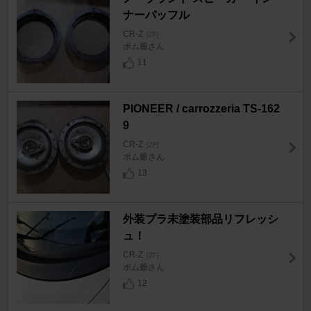
ナーバッフル
CR-Z
[ZF]
ポム爺さん
11
PIONEER / carrozzeria TS-162
9
CR-Z
[ZF]
ポム爺さん
13
外装プラ未塗装部品リフレッシ
ュ！
CR-Z
[ZF]
ポム爺さん
12