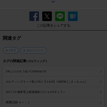
この記事をシェアする
関連タグ
CR-Z
ガルウィング
タグの関連記事
( ガルウィング )
2年ぶりのオフ会♪/ Chibimal SV
ガルウィングキット取り付け【その4】/ s660tk (こまっちゃん)
2017.12 極寒雪上路面撮影/ けにちUSギャラン
燃費記録/ ｅｒｉｃ