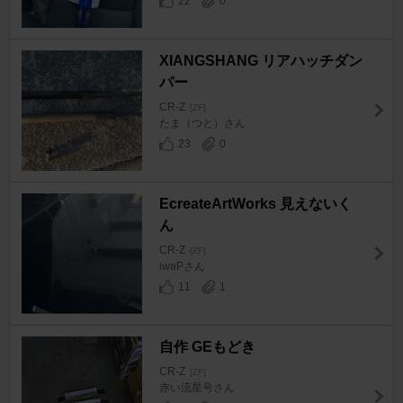
22
0
XIANGSHANG リアハッチダン
パー
CR-Z
[ZF]
たま（つと）さん
23
0
EcreateArtWorks 見えないく
ん
CR-Z
[ZF]
iwaPさん
11
1
自作 GEもどき
CR-Z
[ZF]
赤い流星号さん