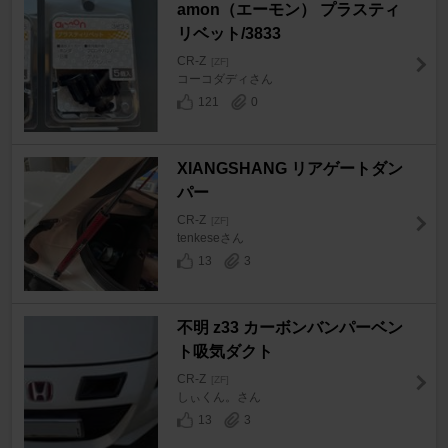
amon（エーモン） プラスティ
リベット/3833
CR-Z
[ZF]
コーコダディさん
121
0
XIANGSHANG リアゲートダン
パー
CR-Z
[ZF]
tenkeseさん
13
3
不明 z33 カーボンバンパーベン
ト吸気ダクト
CR-Z
[ZF]
しぃくん。さん
13
3