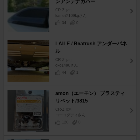
ンアンテナカバー
CR-Z
[ZF]
kame＠109kgさん
34
0
LAILE / Beatrush アンダーパネ
ル
CR-Z
[ZF]
oko1496さん
44
1
amon（エーモン） プラスティ
リベット/3815
CR-Z
[ZF]
コーコダディさん
120
0