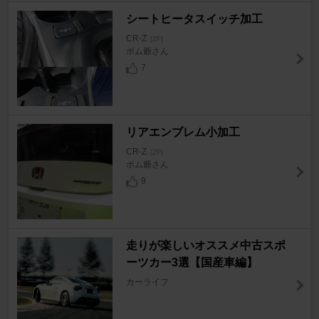
シートヒータスイッチ加工
CR-Z
[ZF]
ポム爺さん
7
リアエンブレム小加工
CR-Z
[ZF]
ポム爺さん
9
走りが楽しいオススメ中古スポ
ーツカー3選【国産車編】
カーライフ