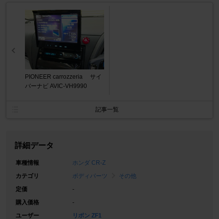
PIONEER carrozzeria サイ
バーナビ AVIC-VH9990
記事一覧
詳細データ
車種情報
ホンダ CR-Z
カテゴリ
ボディパーツ
その他
定価
-
購入価格
-
ユーザー
リボン ZF1