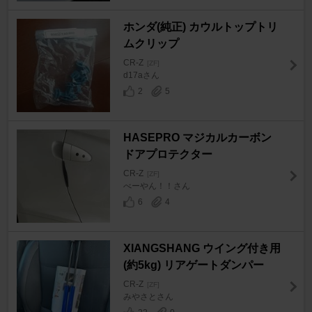
ホンダ(純正) カウルトップトリ
ムクリップ
CR-Z
[ZF]
d17aさん
2
5
HASEPRO マジカルカーボン
ドアプロテクター
CR-Z
[ZF]
べーやん！！さん
6
4
XIANGSHANG ウイング付き用
(約5kg) リアゲートダンパー
CR-Z
[ZF]
みやさとさん