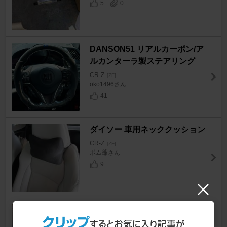
5
0
DANSON51 リアルカーボン/ア
ルカンターラ製ステアリング
CR-Z
[ZF]
oko1496さん
41
ダイソー 車用ネッククッション
CR-Z
[ZF]
ポム爺さん
9
ノーブランド リアスポイラー
テールゲートスポイラー( 光沢