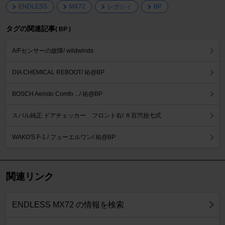
ENDLESS
MX72
レガシィ
BP
タグの関連記事
( BP )
A/Fセンサーの故障/ wildwinds
DIA CHEMICAL REBOOT/ 祐@BP
BOSCH Aeristo Comfo .../ 祐@BP
スバル純正 ドアチェッカー フロント右/ Ｒ百弐拾七式
WAKO'S F-1 / フューエルワン/ 祐@BP
関連リンク
ENDLESS MX72 の情報を検索