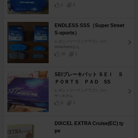
2
2
ENDLESS SSS（Super Street
S-sports）
レガシィツーリングワゴン
[BP]
dorachansさん
10
1
SEIブレーキパット ＳＥＩ Ｓ
ＰＯＲＴＳ ＰＡＤ SS
レガシィツーリングワゴン
[BP]
ザッキさん
0
1
DIXCEL EXTRA Cruise(EC) ty
pe