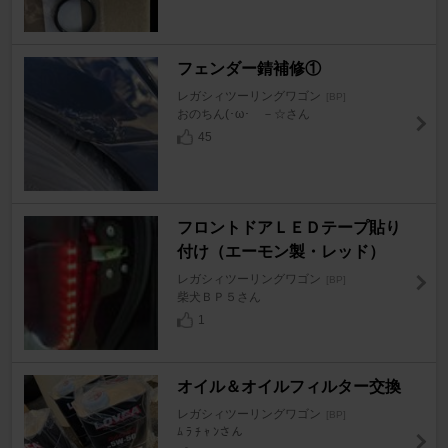
フェンダー錆補修①
レガシィツーリングワゴン
[BP]
おのちん(･ω･ゞ－☆さん
45
フロントドアＬＥＤテープ貼り
付け（エーモン製・レッド）
レガシィツーリングワゴン
[BP]
柴犬ＢＰ５さん
1
オイル＆オイルフィルター交換
レガシィツーリングワゴン
[BP]
ﾑ ﾗ ﾁ ｬ ﾝさん