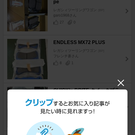
pe
レガシィツーリングワゴン
[BP]
garo1968さん
27
0
ENDLESS MX72 PLUS
レガシィツーリングワゴン
[BP]
フレンチ蒼さん
8
1
QUICK'n BRITE クイックブラ
イト
レガシィツーリングワゴン
[BP]
egu352さん
13