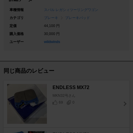
車種情報
スバル レガシィツーリングワゴン
カテゴリ
ブレーキ
ブレーキパッド
定価
44,100 円
購入価格
30,000 円
ユーザー
wildwinds
同じ商品のレビュー
ENDLESS MX72
MKN32号さん
69
0