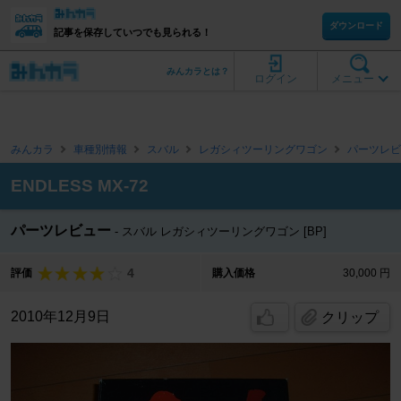
ダウンロード
記事を保存していつでも見られる！
みんカラとは？
ログイン
メニュー
みんカラ
車種別情報
スバル
レガシィツーリングワゴン
パーツレビ
ENDLESS MX-72
パーツレビュー
スバル レガシィツーリングワゴン [BP]
4
評価
購入価格
30,000 円
2010年12月9日
クリップ