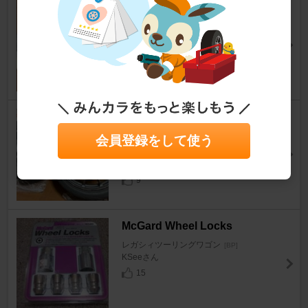
スバル(純正) RELAY ASSY (82
501AG080)
レガシィツーリングワゴン
[BP]
dorachansさん
21
YOKOHAMA ADVAN Racing
RZⅡ
会員登録をして使う
レガシィツーリングワゴン
[BP]
☆ユーヤ☆さん
9
McGard Wheel Locks
レガシィツーリングワゴン
[BP]
KSeeさん
15