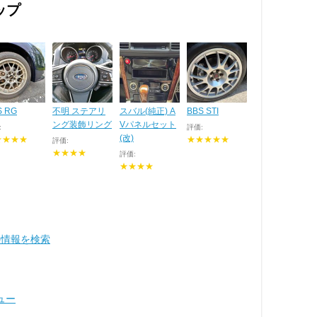
ップ
S RG
不明 ステアリ
スバル(純正) A
BBS STI
ング装飾リング
Vパネルセット
:
評価:
(改)
★★★★
★★★★★
評価:
★★★★
評価:
★★★★
6 の情報を検索
ュー