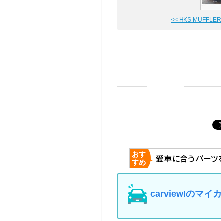
<< HKS MUFFLER S
carview!の