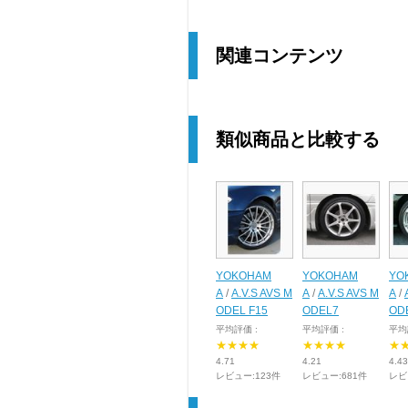
関連コンテンツ
類似商品と比較する
YOKOHAM
YOKOHAM
YO
A
/
A.V.S AVS M
A
/
A.V.S AVS M
A
/
ODEL F15
ODEL7
OD
平均評価 :
平均評価 :
平均
★★★★
★★★★
★
4.71
4.21
4.43
レビュー:123件
レビュー:681件
レビ