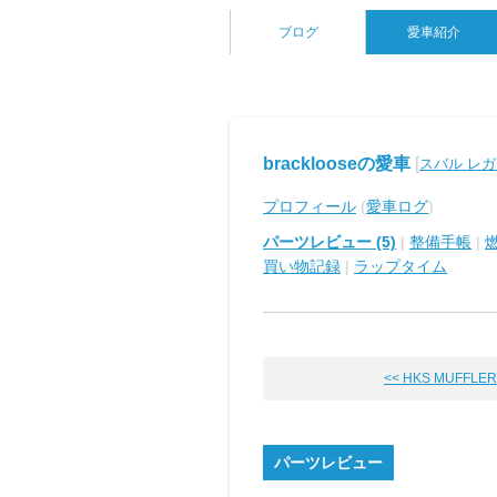
ブログ
愛車紹介
bracklooseの愛車
[
スバル レガ
プロフィール
(
愛車ログ
)
パーツレビュー (5)
|
整備手帳
|
買い物記録
|
ラップタイム
<< HKS MUFFLER S
パーツレビュー