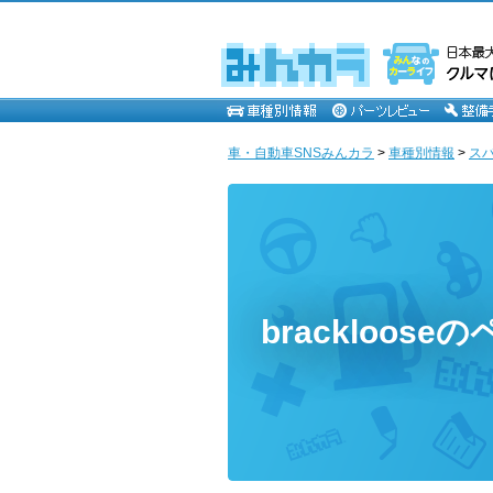
車・自動車SNSみんカラ
>
車種別情報
>
ス
brackloose