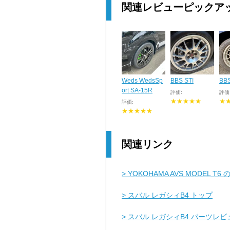
関連レビューピックア
Weds WedsSp
BBS STI
BB
ort SA-15R
評価:
評価
★★★★★
★
評価:
★★★★★
関連リンク
> YOKOHAMA AVS MODEL T
> スバル レガシィB4 トップ
> スバル レガシィB4 パーツレビ