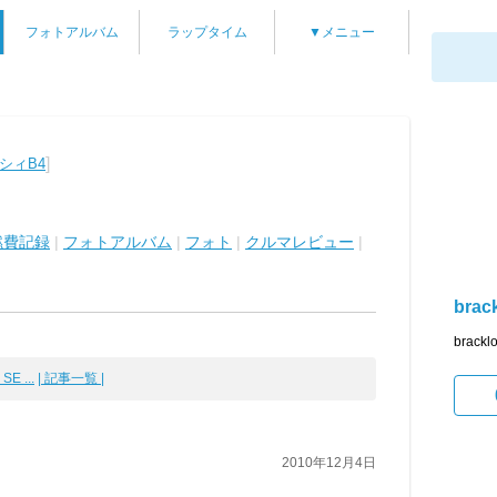
フォトアルバム
ラップタイム
▼メニュー
]
シィB4
燃費記録
|
フォトアルバム
|
フォト
|
クルマレビュー
|
brac
brac
E ...
| 記事一覧 |
2010年12月4日