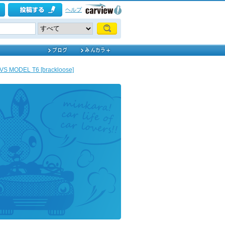
ヘルプ
S MODEL T6 [brackloose]