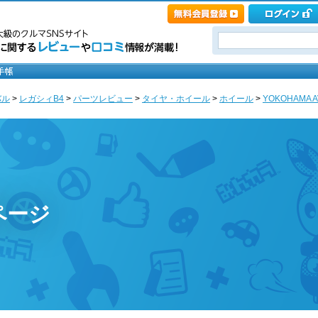
バル
>
レガシィB4
>
パーツレビュー
>
タイヤ・ホイール
>
ホイール
>
YOKOHAMA AV
のページ