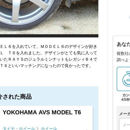
あな
ＥＬ６を入れていて、ＭＯＤＥＬ６のデザインが好き
Ｌ Ｔ６を入れました。デザインがとても気に入って
複数社
いたＲＡＹＳのジュラルミンナットもレガシィＢ４で
調べよ
Ｔ６といいマッチングになったので良かったです。
介された商品
YOKOHAMA AVS MODEL T6
メー
タイヤ・ホイール
ホイール