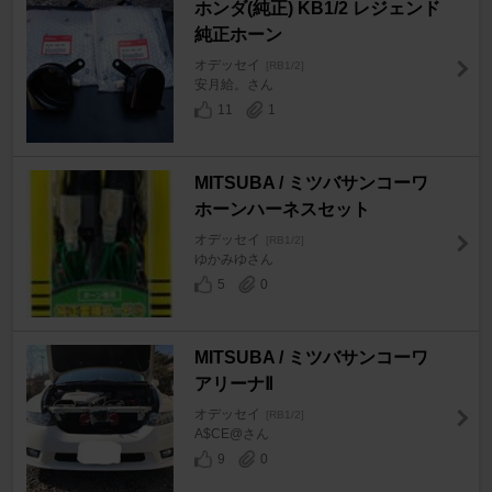
ホンダ(純正) KB1/2 レジェンド
純正ホーン
オデッセイ
[RB1/2]
安月給。さん
11
1
MITSUBA / ミツバサンコーワ
ホーンハーネスセット
オデッセイ
[RB1/2]
ゆかみゆさん
5
0
MITSUBA / ミツバサンコーワ
アリーナⅡ
オデッセイ
[RB1/2]
A$CE@さん
9
0