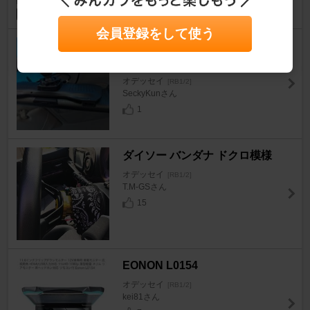
会員登録をして使う
G-FACTORY スマートルームミ
ラー SH2
オデッセイ
[RB1/2]
SeckyKunさん
1
ダイソー バンダナ ドクロ模様
オデッセイ
[RB1/2]
T.M-GSさん
15
EONON L0154
オデッセイ
[RB1/2]
kei81さん