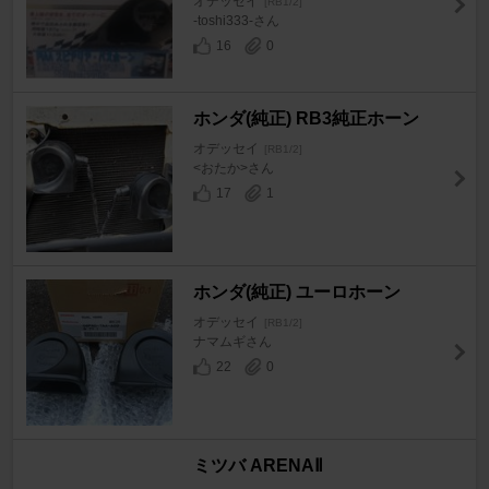
オデッセイ
[RB1/2]
-toshi333-さん
16
0
ホンダ(純正) RB3純正ホーン
オデッセイ
[RB1/2]
<おたか>さん
17
1
ホンダ(純正) ユーロホーン
オデッセイ
[RB1/2]
ナマムギさん
22
0
ミツバ ARENAⅡ