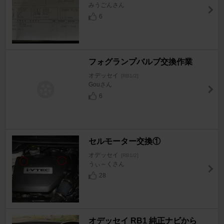
みうごんさん
6
フォグランプバルブ交換作業
オデッセイ
[RB1/2]
Gouさん
6
セルモーター交換①
オデッセイ
[RB1/2]
うぃ～くさん
28
オデッセイ RB1 純正ナビから