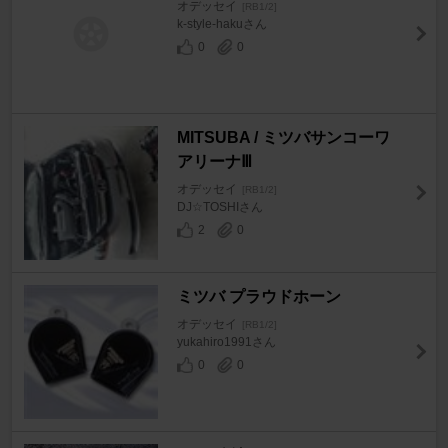
オデッセイ
[RB1/2]
k-style-hakuさん
0
0
MITSUBA / ミツバサンコーワ
アリーナⅢ
オデッセイ
[RB1/2]
DJ☆TOSHIさん
2
0
ミツバ プラウドホーン
オデッセイ
[RB1/2]
yukahiro1991さん
0
0