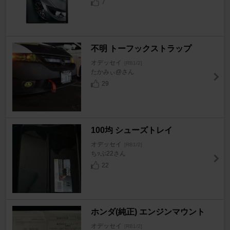
7
不明 トーフックストラップ
オデッセイ
[RB1/2]
たかみぃ@さん
29
100均 シューズトレイ
オデッセイ
[RB1/2]
ちｯぷ22さん
22
ホンダ(純正) エンジンマウント
オデッセイ
[RB1/2]