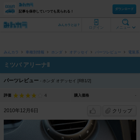
ダウンロード
記事を保存していつでも見られる！
みんカラとは？
ログイン
メニュー
みんカラ
車種別情報
ホンダ
オデッセイ
パーツレビュー
電装系
ミツバ アリーナⅡ
パーツレビュー
ホンダ オデッセイ [RB1/2]
4
評価
購入価格
-
2010年12月6日
クリップ