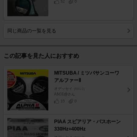
52
0
同じ商品の一覧を見る
この記事を見た人におすすめ
MITSUBA / ミツバサンコーワ
アルファーⅡ
オデッセイ
[RB1/2]
A$CE@さん
10
0
PIAA スピアリア・バスホーン
330Hz+400Hz