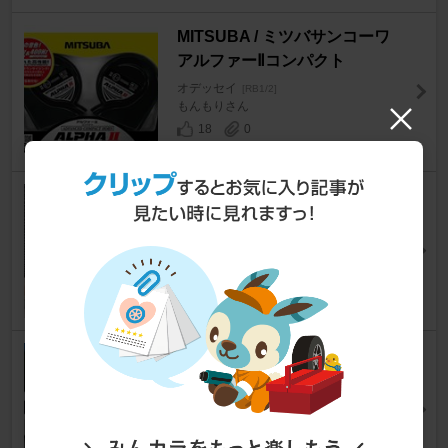
MITSUBA / ミツバサンコーワ
アルファーⅡコンパクト
オデッセイ
[RB1/2]
もんもりさん
18
0
MITSUBA / ミツバサンコーワ
アルファーⅡ
オデッセイ
[RB1/2]
なーりるんさん
40
0
RAYS HOMURA HOMURA 2x7
オデッセイ
[RB1/2]
カーズ 2010さん
58