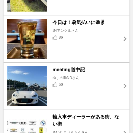
今日は！暑気払いに😆✌️
S4アンクルさん
86
meeting道中記
ゆぃの助NDさん
50
輸入車ディーラーがある街、な
い街
さいたまＢｏｎｄさん