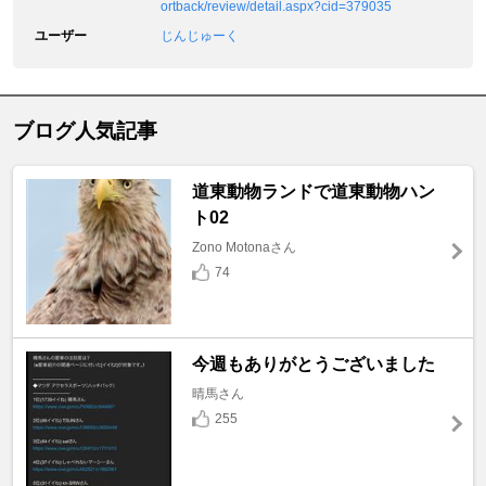
ortback/review/detail.aspx?cid=379035
ユーザー
じんじゅーく
ブログ人気記事
道東動物ランドで道東動物ハン
ト02
Zono Motonaさん
74
今週もありがとうございました
晴馬さん
255